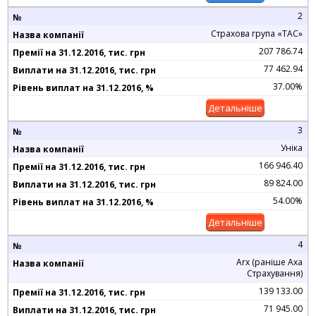
2
Страхова група «ТАС»
207 786.74
77 462.94
37.00%
Детальніше
3
Уніка
166 946.40
89 824.00
54.00%
Детальніше
4
Arx (раніше Axa
Страхування)
139 133.00
71 945.00