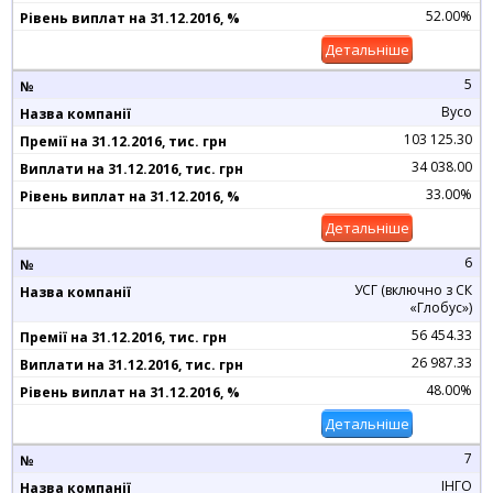
52.00%
Детальніше
5
Вусо
103 125.30
34 038.00
33.00%
Детальніше
6
УСГ (включно з СК
«Глобус»)
56 454.33
26 987.33
48.00%
Детальніше
7
ІНГО