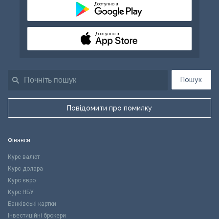
Доступно в
Доступно в
Пошук
Повідомити про помилку
Фінанси
Курс валют
Курс долара
Курс євро
Курс НБУ
Банківські картки
Інвестиційні брокери