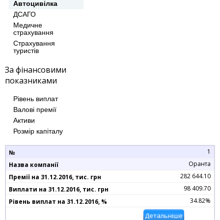
Автоцивілка
ДСАГО
Медичне
страхування
Страхування
туристів
За фінансовими
показниками
Рівень виплат
Валові премії
Активи
Розмір капіталу
1
Оранта
282 644.10
98 409.70
34.82%
Детальніше