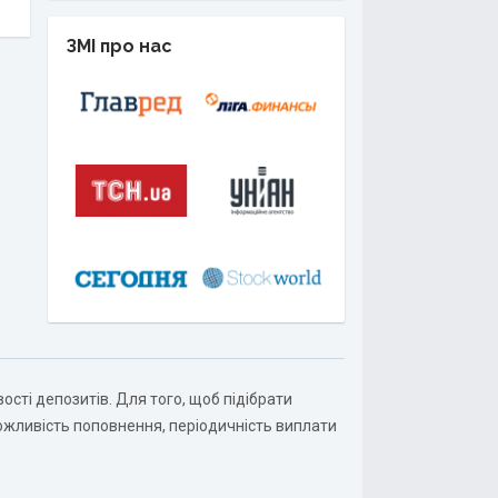
ЗМІ про нас
Олександр,
Київ
25.02.2025
Олександр, Київ. Вже давно
приймаю участь в програмі "Бонус
до депозиту". Добре, що така
програма існує. Все чітко,
зрозуміло, толерантно,
результативно. Враження самі
позитивні, Дякую компанії за про..
Показати більше
Ольга ,
27.07.2024
Много лет периодически
ості депозитів. Для того, щоб підібрати
размещаю депозит с участием в
можливість поповнення, періодичність виплати
программе "Бонус к депозиту".
Очень рада, что даже в такое
время вы держитесь. Большое вам