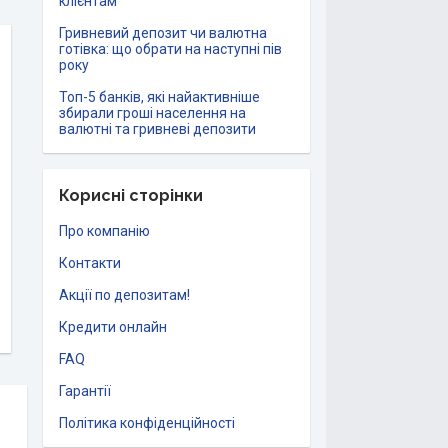
клієнтам
Геннадій,
Київ
Гривневий депозит чи валютна
15.03.2025
готівка: що обрати на наступні пів
Відкрив депозит по програмі
року
"Бонус до депозиту" .При цьому
Топ-5 банків, які найактивніше
крім бонусу виграв в розиграші
збирали гроші населення на
валютні та гривневі депозити
призів додатково 1000 грн. Все
чесно,прозоро та відкрито. Дякую
організаторам акції!
Корисні сторінки
Про компанію
Олександр,
Київ
07.03.2025
Контакти
Дякую Мінфіну за акцію “Отримай
Акції по депозитам!
біііільше до депозиту” для
учасників програми “Бонус від
Кредити онлайн
Мінфін” за участь в розіграші
FAQ
грошових призів, квитків на
Гарантії
інвестиційну конференцію,
розіграші курсів від Академ..
Політика конфіденційності
Показати більше