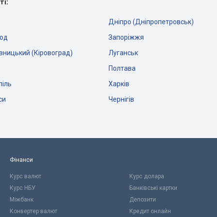
ті:
Дніпро (Дніпропетровськ)
од
Запоріжжя
вницький (Кіровоград)
Луганськ
Полтава
піль
Харків
си
Чернігів
Фінанси
Курс валют
Курс долара
Курс НБУ
Банківські картки
Міжбанк
Депозити
Конвертер валют
Кредит онлайн