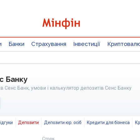
и
Банки
Страхування
Інвестиції
Криптовал
с Банку
в Сенс Банк, умови і калькулятор депозитів Сенс Банку
Відгуки
Депозити
Депозити юр. осіб
Кредити для бізнеса
К
Строк