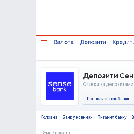
Валюта
Депозити
Кредит
Депозити Сен
Ставки за депозитами 
Пропозиції всіх банків
Головна
Банк у новинах
Питання банку
Сума / валюта