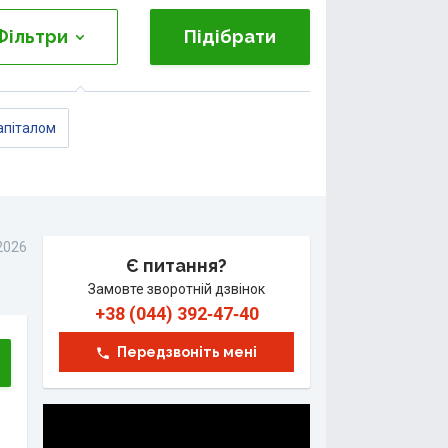
Фільтри
Підібрати
апіталом
2026
Є питання?
Замовте зворотній дзвінок
+38 (044) 392‑47‑40
Передзвоніть мені