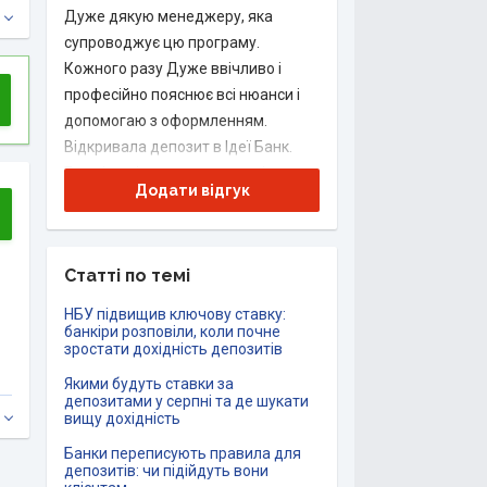
Дуже дякую менеджеру, яка
супроводжує цю програму.
Кожного разу Дуже ввічливо і
професійно пояснює всі нюанси і
допомогаю з оформленням.
Відкривала депозит в Ідеї Банк.
Буду і далі користуватися ціє..
Додати відгук
Показати більше
Руслан,
22.12.2025
Статті по темі
На жаль, умови акції суперечать
НБУ підвищив ключову ставку:
одна іншій (принаймні це
банкіри розповіли, коли почне
стосується О.Банку). З одного боку
зростати дохідність депозитів
в акції беруть участь депозити
Якими будуть ставки за
клієнтів, які не мали вкладів у
депозитами у серпні та де шукати
вищу дохідність
банку протягом останніх 30 днів до
подання за..
Показати більше
Банки переписують правила для
депозитів: чи підійдуть вони