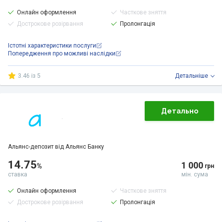
Онлайн оформлення
Часткове зняття
Дострокове розірвання
Пролонгація
Істотні характеристики послуги
Попередження про можливі наслідки
3.46 із 5
Детальнiше
Детально
Альянс-депозит від Альянс Банку
14.75
1 000
%
грн
ставка
мін. сума
Онлайн оформлення
Часткове зняття
Дострокове розірвання
Пролонгація