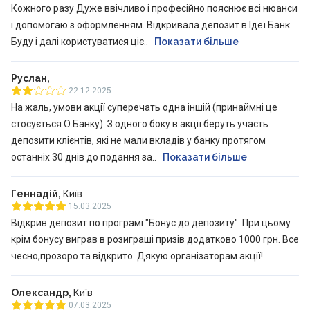
Кожного разу Дуже ввічливо і професійно пояснює всі нюанси
і допомогаю з оформленням. Відкривала депозит в Ідеї Банк.
Буду і далі користуватися ціє..
Показати більше
Руслан,
22.12.2025
На жаль, умови акції суперечать одна іншій (принаймні це
стосується О.Банку). З одного боку в акції беруть участь
депозити клієнтів, які не мали вкладів у банку протягом
останніх 30 днів до подання за..
Показати більше
Геннадій,
Київ
15.03.2025
Відкрив депозит по програмі "Бонус до депозиту" .При цьому
крім бонусу виграв в розиграші призів додатково 1000 грн. Все
чесно,прозоро та відкрито. Дякую організаторам акції!
Олександр,
Київ
07.03.2025