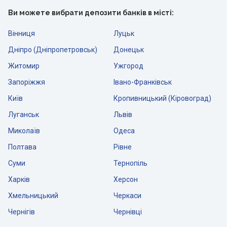
Ви можете вибрати депозити банків в місті:
Вінниця
Луцьк
Дніпро (Дніпропетровськ)
Донецьк
Житомир
Ужгород
Запоріжжя
Івано-Франківськ
Київ
Кропивницький (Кіровоград)
Луганськ
Львів
Миколаїв
Одеса
Полтава
Рівне
Суми
Тернопіль
Харків
Херсон
Хмельницький
Черкаси
Чернігів
Чернівці