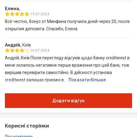
Елена,
19.07.2024
Всё честно, бонус от Минфина получила дней через 20, после
открытия депозита. Спасибо, Елена.
Андрій,
Київ
16.07.2024
Андрій, Київ Після перегляду відгуків щодо банку creditwest в
мене склалось негативне перше враження про цей банк, тож
вирішив перевірити самостійно. В дійсності установа
creditwest залишає приємні в..
Показати більше
Додати відгук
Корисні сторінки
Про компанію