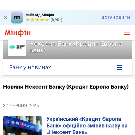
Multi від Мінфін
ВСТАНОВИТИ
(8,9K+)
Нексент Банк (Кредит Европа
Банк)
Банк у новинах
Головна
Новини Нексент Банку (Кредит Европа Банку)
Банк у новинах
27 ЧЕРВНЯ 2025
Курс валют у банку
Український «Кредит Європа
Банк» офіційно змінив назву на
Питання банку
«Нексент Банк»