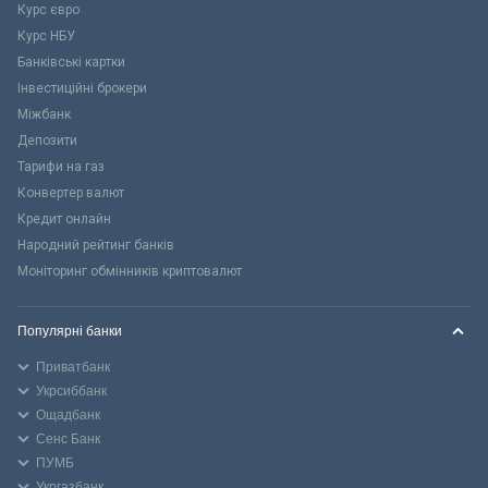
Курс євро
Курс НБУ
Банківські картки
Інвестиційні брокери
Міжбанк
Депозити
Тарифи на газ
Конвертер валют
Кредит онлайн
Народний рейтинг банків
Моніторинг обмінників криптовалют
Популярні банки
Приватбанк
Укрсиббанк
Ощадбанк
Сенс Банк
ПУМБ
Укргазбанк