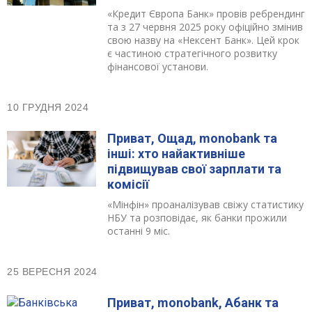
«Кредит Європа Банк» провів ребрендинг
Відгуки
та з 27 червня 2025 року офіційно змінив
свою назву на «Нексент Банк». Цей крок
є частиною стратегічного розвитку
Кредити для бізнеса
фінансової установи.
Картки
10 ГРУДНЯ 2024
Відділення і банкомати
Приват, Ощад, monobank та
інші: хто найактивніше
Інтернет-банкінг
підвищував свої зарплати та
комісії
Банки-партнери
«Мінфін» проаналізував свіжу статистику
НБУ та розповідає, як банки прожили
останні 9 міс.
Рахунки для бізнесу
25 ВЕРЕСНЯ 2024
Приват, monobank, Абанк та