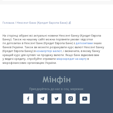
/
Головна
Нексент Банк (Кредит Европа Банк) 💰
На сторінці зібрані всі актуальні новини Нексент Банку (Кредит Европа
Банку). Також на нашому сайті можна порівняти умови і відсотки
по депозитах в Нексент Банк (Кредит Европа Банк) з
інших
депозитами
банків України. Також ви можете розрахувати курс валют Нексент Банку
(Кредит Европа Банку) в
, і визначити, в якому банку
конвертері валют
кращий курс для купівлі чи продажу валюти. Якщо банк відмовив вам
у видачі кредиту, спробуйте отримати
в
мікрокредит на карту
мікрофінансових організаціях України.
Приєднуйтесь до нас в соц. мережах: