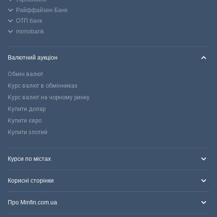
Райффайзен Банк
ОТП банк
monobank
Валютний аукціон
Обмін валют
Курс валют в обмінниках
Курс валют на чорному ринку
Купити долар
Купити євро
Купити злотий
Курси по містах
Корисні сторінки
Про Minfin.com.ua