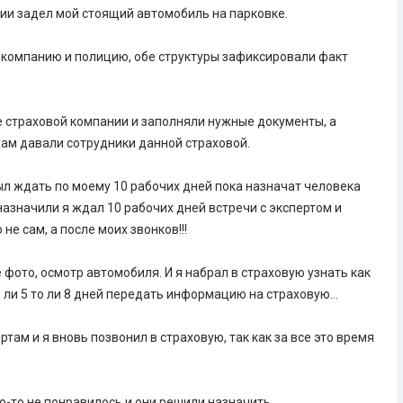
ии задел мой стоящий автомобиль на парковке.
 компанию и полицию, обе структуры зафиксировали факт
е страховой компании и заполняли нужные документы, а
ам давали сотрудники данной страховой.
л ждать по моему 10 рабочих дней пока назначат человека
 назначили я ждал 10 рабочих дней встречи с экспертом и
 не сам, а после моих звонков!!!
 фото, осмотр автомобиля. И я набрал в страховую узнать как
о ли 5 то ли 8 дней передать информацию на страховую…
там и я вновь позвонил в страховую, так как за все это время
то-то не понравилось и они решили назначить