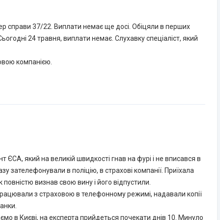
ер справи 37/22. Виплати немає ще досі. Обіцяли в перших
Сьогодні 24 травня, виплати немає. Слухавку спеціаліст, який
ховою компанією.
т ЄСА, який на великій швидкості гнав на фурі і не вписався в
зу зателефонували в поліцію, в страхові компанії. Приїхала
к повністю визнав свою вину і його відпустили.
 працювали з страховою в телефонному режимі, надавали копії
анки.
ємо в Києві, на експерта прийдеться почекати днів 10. Минуло