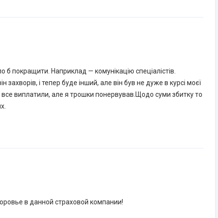
о б покращити. Наприклад — комунікацію спеціалістів.
н захворів, і тепер буде інший, але він був не дуже в курсі моєї
і все виплатили, але я трошки понервував.Щодо суми збитку то
х.
оровье в данной страховой компании!