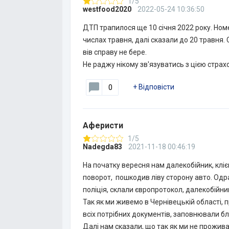
1/5
westfood2020
2022-05-24 10:36:50
ДТП трапилося ще 10 січня 2022 року. Ном
числах травня, далі сказали до 20 травня. 
вів справу не бере.
Не раджу нікому зв'язуватись з цією стра
+
Відповісти
0
Аферисти
1/5
Nadegda83
2021-11-18 00:46:19
На початку вересня нам далекобійник, клієн
поворот, пошкодив ліву сторону авто. Одра
поліція, склали європротокол, далекобійни
Так як ми живемо в Чернівецькій області,
всіх потрібних документів, заповнювали бл
Далі нам сказали, що так як ми не прожива