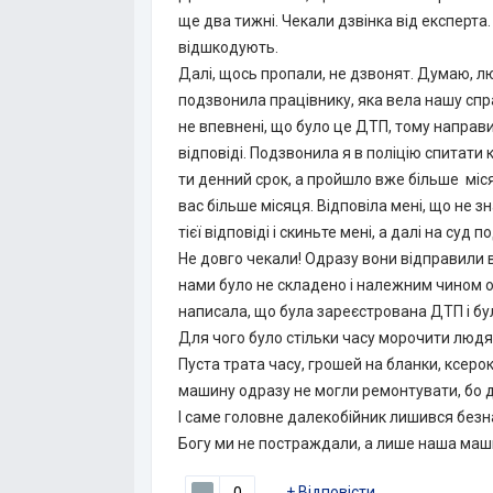
ще два тижні. Чекали дзвінка від експерта
відшкодують.
Далі, щось пропали, не дзвонят. Думаю, лю
подзвонила працівнику, яка вела нашу спр
не впевнені, що було це ДТП, тому направи
відповіді. Подзвонила я в поліцію спитати 
ти денний срок, а пройшло вже більше міся
вас більше місяця. Відповіла мені, що не 
тієї відповіді і скиньте мені, а далі на су
Не довго чекали! Одразу вони відправили в
нами було не складено і належним чином о
написала, що була зареєстрована ДТП і бу
Для чого було стільки часу морочити людя
Пуста трата часу, грошей на бланки, ксерокс
машину одразу не могли ремонтувати, бо д
І саме головне далекобійник лишився безн
Богу ми не постраждали, а лише наша маши
+
Відповісти