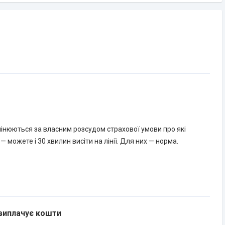
 змінюються за власним розсудом страхової умови про які
 можете і 30 хвилин висіти на лінії. Для них — норма.
 виплачує кошти