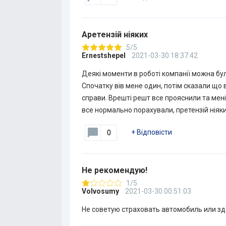
Аретензій ніяких
5/5
Ernestshepel
2021-03-30 18:37:42
Деякі моменти в роботі компанії можна бул
Спочатку вів мене один, потім сказали що ві
справи. Врешті решт все прояснили та мен
все нормально порахували, претензій ніяки
+
Відповісти
0
Не рекомендую!
1/5
Volvosumy
2021-03-30 00:51:03
Не советую страховать автомобиль или зд