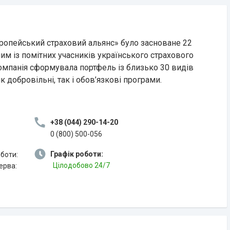
ропейський страховий альянс» було засноване 22
ним із помітних учасників українського страхового
 компанія сформувала портфель із близько 30 видів
 добровільні, так і обов’язкові програми.
+38 (044) 290-14-20
0 (800) 500-056
Графік роботи:
оботи:
Цілодобово 24/7
рерва: