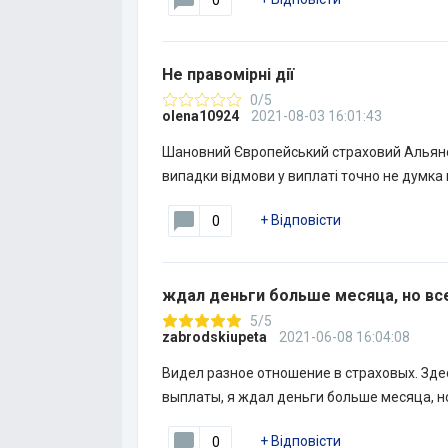
0
Не правомірні дії
0/5
olena10924
2021-08-03 16:01:43
Шановний Європейський страховий Альянс.
випадки відмови у виплаті точно не думка 
+
Відповісти
0
ждал деньги больше месяца, но вс
5/5
zabrodskiupeta
2021-06-08 16:04:08
Видел разное отношение в страховых. Зде
выплаты, я ждал деньги больше месяца, н
+
Відповісти
0