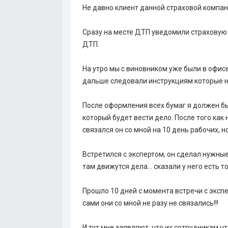
Не давно клиент данной страховой компан
Сразу на месте ДТП уведомили страховую
ДТП.
На утро мы с виновником уже были в офис
дальше следовали инструкциям которые н
После оформления всех бумаг я должен бы
который будет вести дело. После того как
связался он со мной на 10 день рабочих, но
Встретился с экспертом, он сделал нужные
там движутся дела… сказали у него есть т
Прошло 10 дней с момента встречи с экспер
сами они со мной не разу не связались!!!
И тут мне заявляют, что их сотрудникам ч