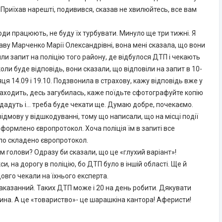
. Приїхав нарешті, подивився, сказав не хвилюйтесь, все вам
ди працюють, не буду їх турбувати. Минуло ще три тижні. Я
аву Марченко Марії Олександрівні, вона мені сказала, що вони
ли запит на поліцію того району, де відбулося ДТП і чекають
коли буде відповідь, вони сказали, що відповіли на запит в 10-
ця 14.09 і 19.10. Подзвонила в страхову, кажу відповідь вже у
знаходить, десь загубилась, каже поїдьте сфотографуйте копію
д подадуть і… треба буде чекати ще. Думаю добре, почекаємо.
ідмову у відшкодуванні, тому що написали, що на місці події
формлено європротокол. Хоча поліція їм в запиті все
ло складено європротокол.
м голови? Одразу би сказали, що це «глухий варіант»!
и, на дорогу в поліцію, бо ДТП було в іншій області. Ще й
овго чекали на їхнього експерта.
аказанний. Таких ДТП може і 20 на день робити. Дякувати
на. А це «товариство»- це шарашкіна кантора! Аферисти!