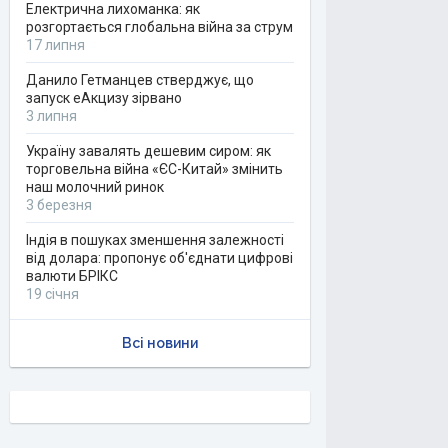
Електрична лихоманка: як
розгортається глобальна війна за струм
17 липня
Данило Гетманцев стверджує, що
запуск еАкцизу зірвано
3 липня
Україну завалять дешевим сиром: як
торговельна війна «ЄС-Китай» змінить
наш молочний ринок
3 березня
Індія в пошуках зменшення залежності
від долара: пропонує об'єднати цифрові
валюти БРІКС
19 січня
Всі новини