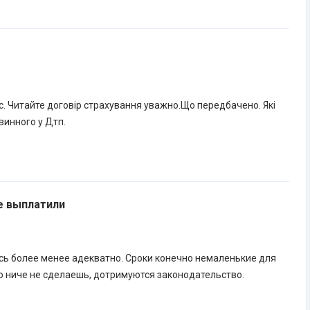
 Читайте договір страхування уважно.Що передбачено. Які
винного у Дтп.
е выплатили
сь более менее адекватно. Сроки конечно немаленькие для
о ниче не сделаешь, дотримуются законодательство.