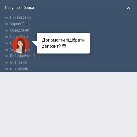
Популярні банки
Приватбанк
Укрсиббанк
Ощадбанк
Сенс Банк
Допомогти підібрати
ПУМБ
депозит? 😇
Укргазбанк
Райффайзен Банк
ОТП банк
monobank
Валютний аукціон
Обмін валют
Курс валют в обмінниках
Курс валют на чорному ринку
Купити долар
Купити євро
Купити злотий