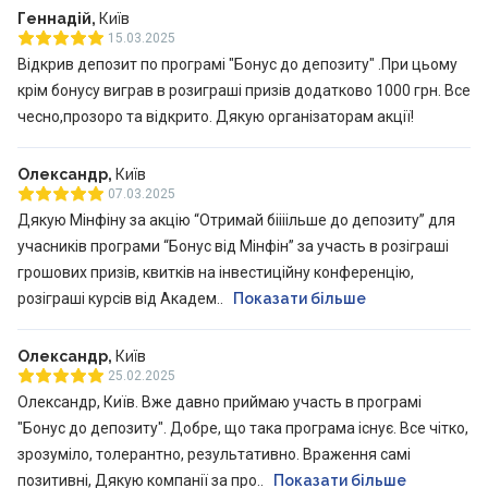
Геннадій,
Київ
15.03.2025
Відкрив депозит по програмі "Бонус до депозиту" .При цьому
крім бонусу виграв в розиграші призів додатково 1000 грн. Все
чесно,прозоро та відкрито. Дякую організаторам акції!
Олександр,
Київ
07.03.2025
Дякую Мінфіну за акцію “Отримай біііільше до депозиту” для
учасників програми “Бонус від Мінфін” за участь в розіграші
грошових призів, квитків на інвестиційну конференцію,
розіграші курсів від Академ..
Показати більше
Олександр,
Київ
25.02.2025
Олександр, Київ. Вже давно приймаю участь в програмі
"Бонус до депозиту". Добре, що така програма існує. Все чітко,
зрозуміло, толерантно, результативно. Враження самі
позитивні, Дякую компанії за про..
Показати більше