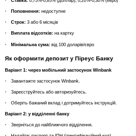
Ставка:
0,75%-0,85%
(доллар), 0,20%-0,30% (евро)
Поповнення:
недоступне
Строк:
3 або 6 місяців
Виплата відсотків:
на картку
Мінімальна сума:
від 100 доларів/євро
Як оформити депозит у Піреус Банку
Варіант 1: через мобільний застосунок Winbank
Завантажте застосунок Winbank.
Зареєструйтесь або авторизуйтесь.
Оберіть бажаний вклад і дотримуйтесь інструкцій.
Варіант 2: у відділенні банку
Зверніться до найближчого відділення.
Надайте: паспорт та ІПН (ідентифікаційний код)