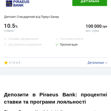
Детально
Депозит Стандартний від Піреус Банку
10.5
100 000
%
грн
ставка
мін. сума
Онлайн оформлення
Часткове зняття
Дострокове розірвання
Пролонгація
3.13 із 5
Детальнiше
Депозити в Piraeus Bank: процентні
ставки та програми лояльності