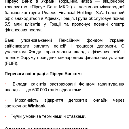
Піреус Банк в Україні
(офіційна назва — акціонерне
товариство «Піреус Банк МКБ») є частиною міжнародної
банківської групи Piraeus Financial Holdings S.A. Головний
офіс знаходиться в Афінах, Греція. Група обслуговує понад
5,5 млн клієнтів у Греції та пропонує повний спектр
фінансових послуг.
Банк уповноважений Пенсійним фондом України
здійснювати виплату пенсій і грошової допомоги. Є
учасником Фонду гарантування вкладів фізичних осіб і
членом Форуму провідних міжнародних фінансових установ
(FLIFI).
Переваги співпраці з Піреус Банком:
Вклади клієнтів застраховані Фондом гарантування
вкладів — до 600 000 грн із відсотками.
Можливість відкриття депозитів онлайн через
застосунок
Winbank
.
Гнучкі умови за термінами й ставками.
Актуальні депозитні програми