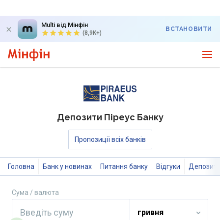
Multi від Мінфін
ВСТАНОВИТИ
(8,9K+)
Депозити Піреус Банку
Пропозиції всіх банків
Головна
Банк у новинах
Питання банку
Відгуки
Депозит
Сума / валюта