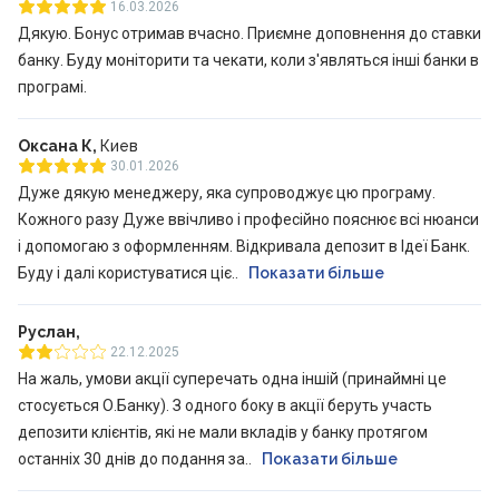
16.03.2026
Дякую. Бонус отримав вчасно. Приємне доповнення до ставки
банку. Буду моніторити та чекати, коли з'являться інші банки в
програмі.
Оксана К,
Киев
30.01.2026
Дуже дякую менеджеру, яка супроводжує цю програму.
Кожного разу Дуже ввічливо і професійно пояснює всі нюанси
і допомогаю з оформленням. Відкривала депозит в Ідеї Банк.
Буду і далі користуватися ціє..
Показати більше
Руслан,
22.12.2025
На жаль, умови акції суперечать одна іншій (принаймні це
стосується О.Банку). З одного боку в акції беруть участь
депозити клієнтів, які не мали вкладів у банку протягом
останніх 30 днів до подання за..
Показати більше