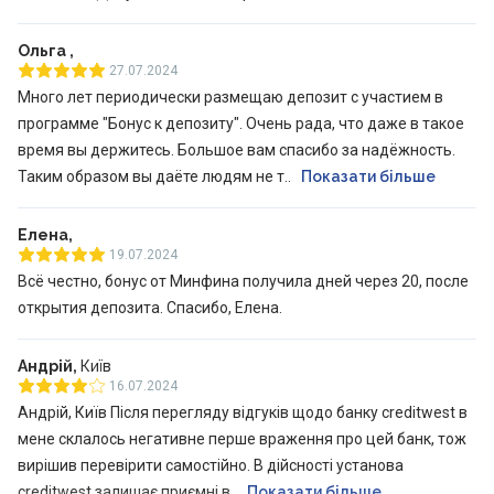
Ольга ,
27.07.2024
Много лет периодически размещаю депозит с участием в
программе "Бонус к депозиту". Очень рада, что даже в такое
время вы держитесь. Большое вам спасибо за надёжность.
Таким образом вы даёте людям не т..
Показати більше
Елена,
19.07.2024
Всё честно, бонус от Минфина получила дней через 20, после
открытия депозита. Спасибо, Елена.
Андрій,
Київ
16.07.2024
Андрій, Київ Після перегляду відгуків щодо банку creditwest в
мене склалось негативне перше враження про цей банк, тож
вирішив перевірити самостійно. В дійсності установа
creditwest залишає приємні в..
Показати більше