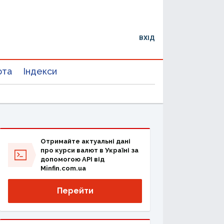
ВХІД
юта
Індекси
Отримайте актуальні дані
про курси валют в Україні за
допомогою API від
Minfin.com.ua
Перейти