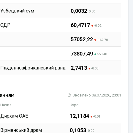
0,0032
Узбецький сум
0.00
60,4717
СДР
-0.02
57052,22
-167.70
73807,49
550.40
2,7413
Південноафриканський ранд
-0.00
ленням
Оновлено
08.07.2026, 23:01
Назва
Курс
12,1184
Дирхам ОАЕ
-0.01
0,1053
Вірменський драм
0.00