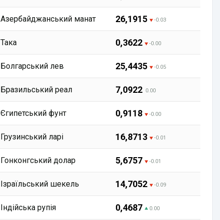
26,1915
Азербайджанський манат
-0.03
0,3622
Така
-0.00
25,4435
Болгарський лев
-0.05
7,0922
Бразильський реал
0.00
0,9118
Єгипетський фунт
-0.00
16,8713
Грузинський ларі
-0.01
5,6757
Гонконгський долар
-0.01
14,7052
Ізраїльський шекель
-0.09
0,4687
Індійська рупія
0.00