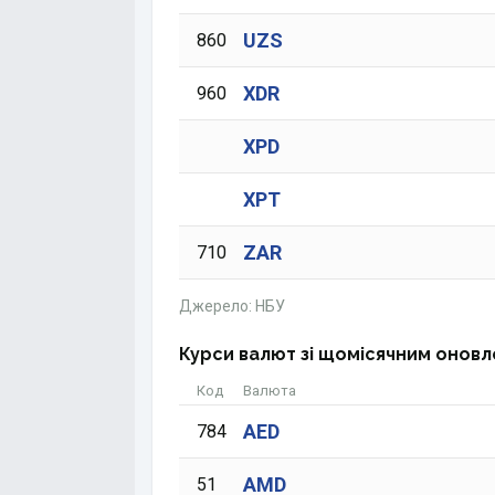
UZS
860
XDR
960
XPD
XPT
ZAR
710
Джерело: НБУ
Курси валют зі щомісячним онов
Код
Валюта
AED
784
AMD
51