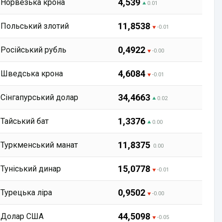
4,539
Норвезька крона
0.01
11,8538
Польський злотий
-0.01
0,4922
Російський рубль
-0.00
4,6084
Шведська крона
-0.01
34,4663
Сінгапурський долар
0.02
1,3376
Тайський бат
0.00
11,8375
Туркменський манат
0.00
15,0778
Туніський динар
-0.01
0,9502
Турецька ліра
-0.00
44,5098
Долар США
-0.05