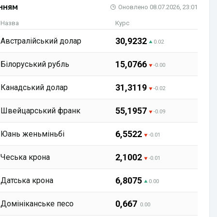
нням
Оновлено
08.07.2026, 23:01
Назва
Курс
30,9232
Австралійський долар
0.02
15,0766
Бiлоруський рубль
-0.00
31,3119
Канадський долар
-0.02
55,1957
Швейцарський франк
-0.09
6,5522
Юань женьміньбі
-0.01
2,1002
Чеська крона
-0.01
6,8075
Датська крона
0.00
0,667
Домініканське песо
0.00