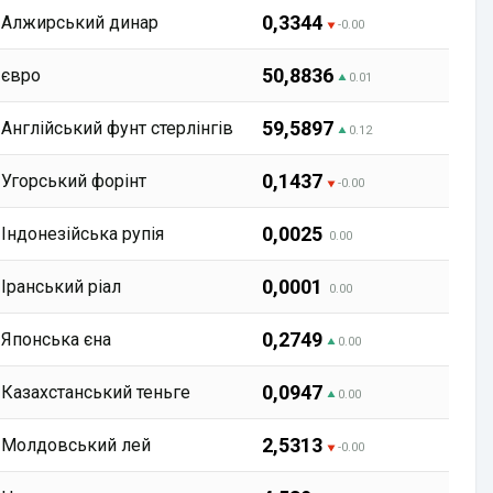
0,3344
Алжирський динар
-0.00
50,8836
євро
0.01
59,5897
Англійський фунт стерлінгів
0.12
0,1437
Угорський форінт
-0.00
0,0025
Індонезійська рупія
0.00
0,0001
Іранський ріал
0.00
0,2749
Японська єна
0.00
0,0947
Казахстанський теньге
0.00
2,5313
Молдовський лей
-0.00