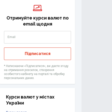
Отримуйте курси валют по
email щодня
Email
Підписатися
* Натискаючи «Підписатися», ви даєте згоду
на отримання розсилок, створення
особистого кабінету на порталі та обробку
персональних даних.
Курси валют у містах
України