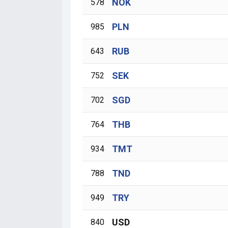
NOK
578
PLN
985
RUB
643
SEK
752
SGD
702
THB
764
TMT
934
TND
788
TRY
949
USD
840