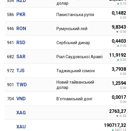
NZD
554
долар
0.10
0,1482
PKR
586
Пакистанська рупія
0.00
9,8343
RON
946
Румунський лей
-0.00
0,4403
RSD
941
Сербський динар
0.00
11,9192
SAR
682
Ріал Саудовської Аравії
0.02
3,7938
TJS
972
Таджицький сомоні
0.00
Новий тайванський
1,2594
TWD
901
долар
0.00
0,0017
VND
704
В'єтнамський донг
0.00
2763,27
XAG
-6.33
190717,32
XAU
3457.14