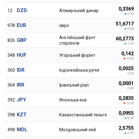
0,3369
DZD
12
Алжирський динар
0.00
51,6717
EUR
978
євро
0.05
Англійський фунт
60,2773
GBP
826
стерлінгів
0.04
0,142
HUF
348
Угорський форінт
-0.00
0,0025
IDR
360
Індонезійська рупія
0.00
0,0001
IRR
364
Іранський ріал
0.00
0,2835
JPY
392
Японська єна
-0.00
0,0955
KZT
398
Казахстанський теньге
0.00
2,5755
MDL
498
Молдовський лей
0.01