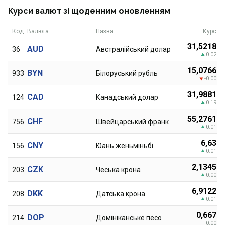
Курси валют зі щоденним оновленням
Код
Валюта
Назва
Курс
31,5218
AUD
36
Австралійський долар
0.02
15,0766
BYN
933
Бiлоруський рубль
-0.00
31,9881
CAD
124
Канадський долар
0.19
55,2761
CHF
756
Швейцарський франк
0.01
6,63
CNY
156
Юань женьміньбі
0.01
2,1345
CZK
203
Чеська крона
0.00
6,9122
DKK
208
Датська крона
0.01
0,667
DOP
214
Домініканське песо
0.00