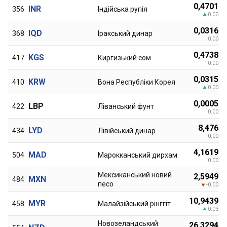
0,4701
INR
356
Індійська рупія
0.00
0,0316
IQD
368
Іракський динар
0.00
0,4738
KGS
417
Киргизький сом
0.00
0,0315
KRW
410
Вона Республіки Корея
0.00
0,0005
LBP
422
Ліванський фунт
0.00
8,476
LYD
434
Лівійський динар
0.00
4,1619
MAD
504
Марокканський дирхам
0.00
Мексиканський новий
2,5949
MXN
484
песо
-0.00
10,9439
MYR
458
Малайзійський рінггіт
0.03
Новозеландський
26,3294