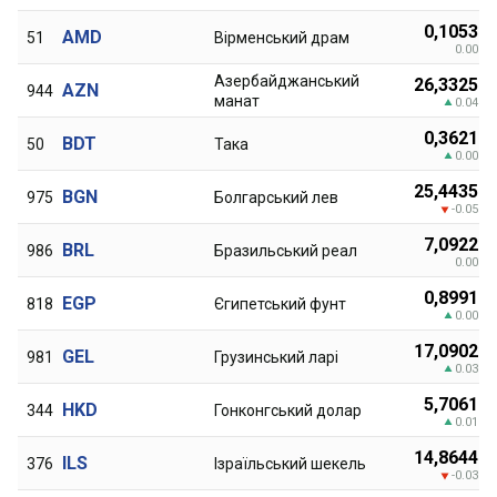
0,1053
AMD
51
Вірменський драм
0.00
Азербайджанський
26,3325
AZN
944
манат
0.04
0,3621
BDT
50
Така
0.00
25,4435
BGN
975
Болгарський лев
-0.05
7,0922
BRL
986
Бразильський реал
0.00
0,8991
EGP
818
Єгипетський фунт
0.00
17,0902
GEL
981
Грузинський ларі
0.03
5,7061
HKD
344
Гонконгський долар
0.01
14,8644
ILS
376
Ізраїльський шекель
-0.03