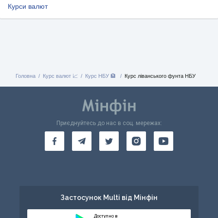
Курси валют
Головна
Курс валют 📈
Курс НБУ 🏦
Курс ліванського фунта НБУ
Приєднуйтесь до нас в соц. мережах:
Застосунок Multi від Мінфін
Доступно в