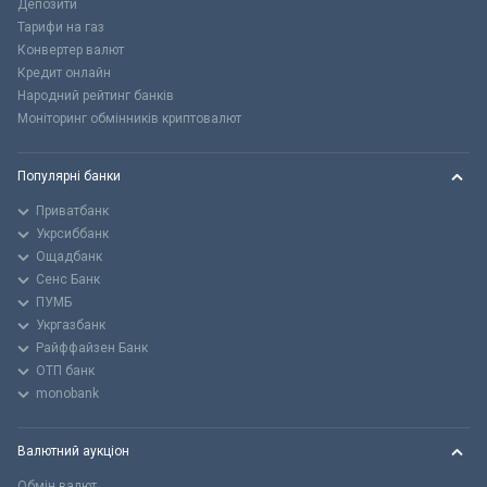
Депозити
Тарифи на газ
Конвертер валют
Кредит онлайн
Народний рейтинг банків
Моніторинг обмінників криптовалют
Популярні банки
Приватбанк
Укрсиббанк
Ощадбанк
Сенс Банк
ПУМБ
Укргазбанк
Райффайзен Банк
ОТП банк
monobank
Валютний аукціон
Обмін валют