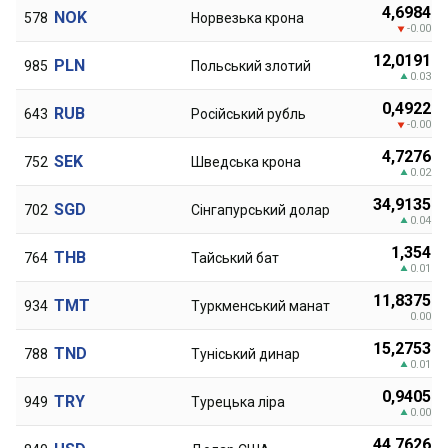
4,6984
NOK
578
Норвезька крона
-0.00
12,0191
PLN
985
Польський злотий
0.03
0,4922
RUB
643
Російський рубль
-0.00
4,7276
SEK
752
Шведська крона
0.02
34,9135
SGD
702
Сінгапурський долар
0.04
1,354
THB
764
Тайський бат
0.01
11,8375
TMT
934
Туркменський манат
0.00
15,2753
TND
788
Туніський динар
0.01
0,9405
TRY
949
Турецька ліра
0.00
44,7626