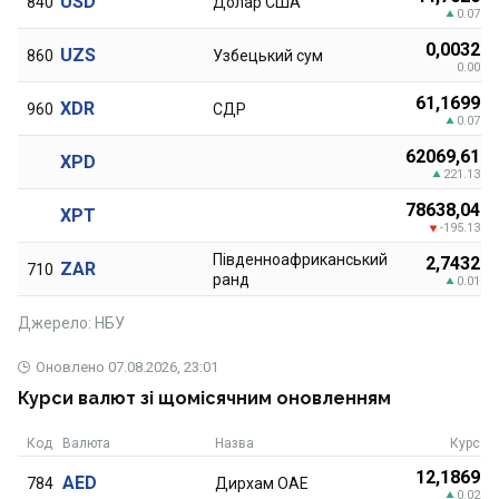
USD
840
Долар США
0.07
0,0032
UZS
860
Узбецький сум
0.00
61,1699
XDR
960
СДР
0.07
62069,61
XPD
221.13
78638,04
XPT
-195.13
Південноафриканський
2,7432
ZAR
710
ранд
0.01
Джерело: НБУ
Оновлено
07.08.2026, 23:01
Курси валют зі щомісячним оновленням
Код
Валюта
Назва
Курс
12,1869
AED
784
Дирхам ОАЕ
0.02