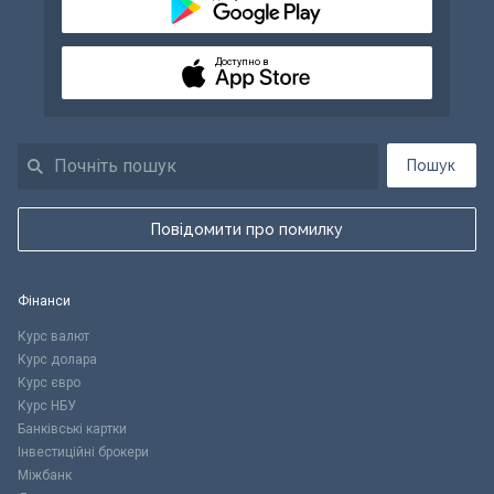
Доступно в
Пошук
Повідомити про помилку
Фінанси
Курс валют
Курс долара
Курс євро
Курс НБУ
Банківські картки
Інвестиційні брокери
Міжбанк