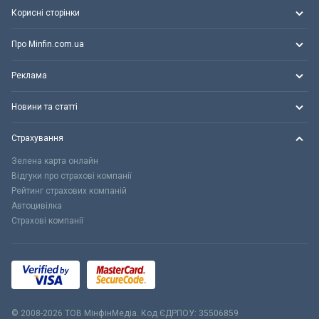
Корисні сторінки
Про Minfin.com.ua
Реклама
Новини та статті
Страхування
Зелена карта онлайн
Відгуки про страхові компанії
Рейтинг страхових компаній
Автоцивілка
Страхові компанії
© 2008-2026 ТОВ МiнфiнМедiа. Код ЄДРПОУ: 35506859