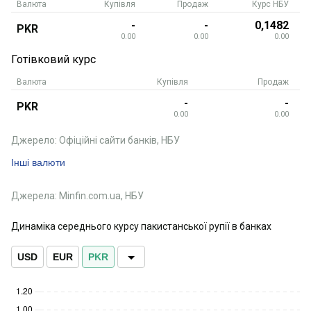
Валюта
Купівля
Продаж
Курс НБУ
-
-
0,1482
PKR
0.00
0.00
0.00
Готівковий курс
Валюта
Купівля
Продаж
-
-
PKR
0.00
0.00
Джерело: Офіційні сайти банків, НБУ
Інші валюти
Джерела: Minfin.com.ua, НБУ
Динаміка середнього курсу пакистанської рупії в банках
USD
EUR
PKR