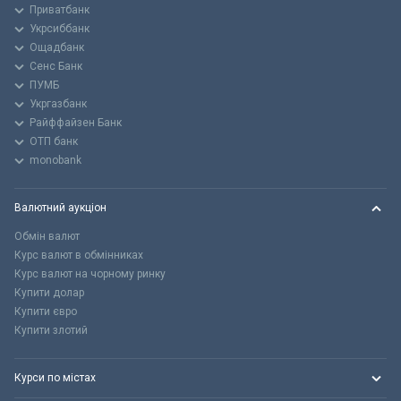
Приватбанк
Укрсиббанк
Ощадбанк
Сенс Банк
ПУМБ
Укргазбанк
Райффайзен Банк
ОТП банк
monobank
Валютний аукціон
Обмін валют
Курс валют в обмінниках
Курс валют на чорному ринку
Купити долар
Купити євро
Купити злотий
Курси по містах