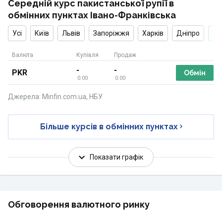
Середній курс пакистанської рупії в
обмінних пунктах Івано-Франківська
Усі
Київ
Львів
Запоріжжя
Харків
Дніпро
Валюта
Купівля
Продаж
-
-
PKR
Обмін
0.00
0.00
Джерела: Minfin.com.ua, НБУ
Більше курсів в обмінних пунктах
Показати графік
Обговорення валютного ринку