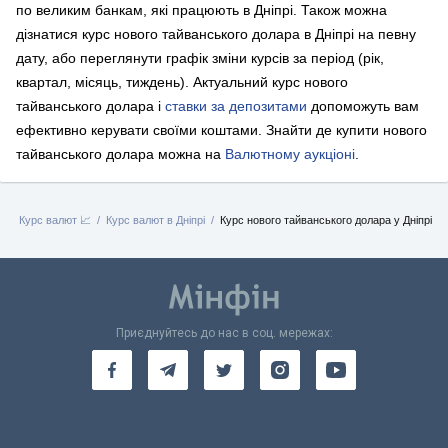
по великим банкам, які працюють в Дніпрі. Також можна
дізнатися курс нового тайванського долара в Дніпрі на певну
дату, або переглянути графік зміни курсів за період (рік,
квартал, місяць, тиждень). Актуальний курс нового
тайванського долара і
ставки за депозитами
допоможуть вам
ефективно керувати своїми коштами.
Знайти де купити нового
тайванського долара можна на
Валютному аукціоні
.
а
Курс валют 📈
Курс валют в Дніпрі
Курс нового тайванського долара у Дніпрі
Приєднуйтесь до нас в соц. мережах: