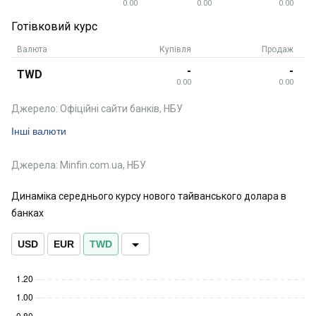
0.00
0.00
0.00
Готівковий курс
Валюта
Купівля
Продаж
-
-
TWD
0.00
0.00
Джерело: Офіційні сайти банків, НБУ
Інші валюти
Джерела: Minfin.com.ua, НБУ
Динаміка середнього курсу нового тайванського долара в
банках
USD
EUR
TWD