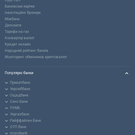
Курс НБУ
Банківські картки
Інвестиційні брокери
Міжбанк
Депозити
Тарифи на газ
Конвертер валют
Кредит онлайн
Народний рейтинг банків
Моніторинг обмінників криптовалют
Популярні банки
Приватбанк
Укрсиббанк
Ощадбанк
Сенс Банк
ПУМБ
Укргазбанк
Райффайзен Банк
ОТП банк
monobank