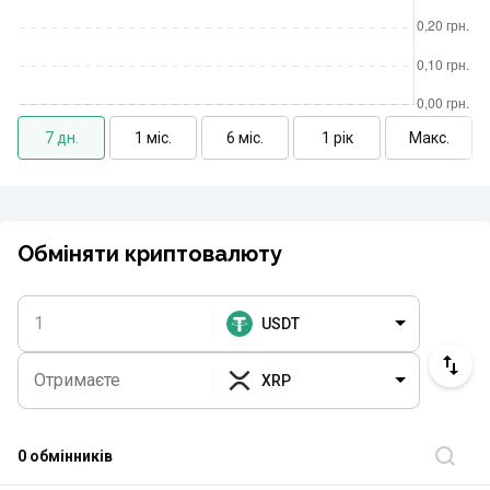
7 дн.
1 міс.
6 міс.
1 рік
Макс.
Обміняти криптовалюту
USDT
XRP
0 обмінників