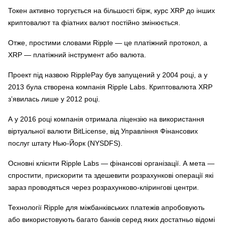
Токен активно торгується на більшості бірж, курс XRP до інших
криптовалют та фіатних валют постійно змінюється.
Отже, простими словами Ripple — це платіжний протокол, а
XRP — платіжний інструмент або валюта.
Проект під назвою RipplePay був запущений у 2004 році, а у
2013 була створена компанія Ripple Labs. Криптовалюта XRP
з’явилась лише у 2012 році.
А у 2016 році компанія отримала ліцензію на використання
віртуальної валюти BitLicense, від Управління Фінансових
послуг штату Нью-Йорк (NYSDFS).
Основні клієнти Ripple Labs — фінансові організації. А мета —
спростити, прискорити та здешевити розрахункові операції які
зараз проводяться через розрахунково-клірингові центри.
Технології Ripple для міжбанківських платежів апробовують
або використовують багато банків серед яких достатньо відомі