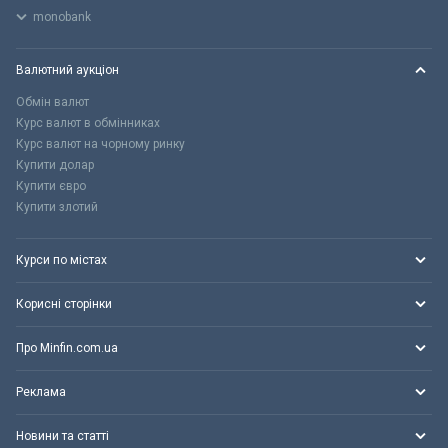
monobank
Валютний аукціон
Обмін валют
Курс валют в обмінниках
Курс валют на чорному ринку
Купити долар
Купити євро
Купити злотий
Курси по містах
Корисні сторінки
Про Minfin.com.ua
Реклама
Новини та статті