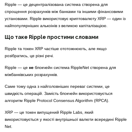
Ripple — це децентралізована система створена для
спрощення розрахунків між банками та іншими фінансовими
установами. Ripple використовує криптовалюту XRP — один із
найпопулярніших алькоінів з великою капіталізацією.
Що таке Ripple простими словами
Ripple та токен XRP частіше ототожнюють, але якщо
розібратись, це різні речі.
Ripple — це
не
блокчейн система RippleNet створена для
міжбанківських розрахунків.
Саме тому одна з найголовніших переваг системи, це
швидкість операцій. Замість блокчейн використовується
алгоритм Ripple Protocol Consensus Algorithm (RPCA).
XRP — це токен випущений Ripple Labs, який
використовується у якості внутрішньої валюти всередині Ripple
Net.