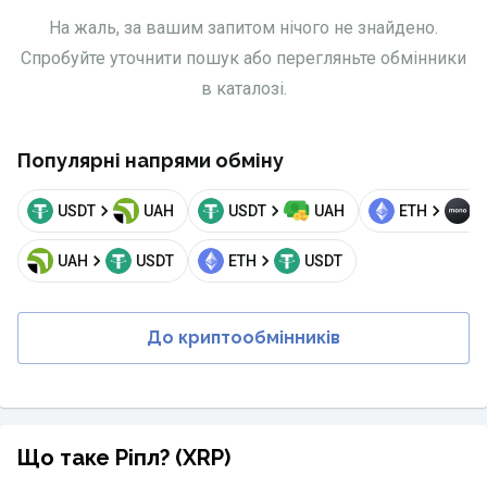
На жаль, за вашим запитом нічого не знайдено.
Спробуйте уточнити пошук або перегляньте обмінники
в каталозі.
Популярні напрями обміну
USDT
UAH
USDT
UAH
ETH
U
UAH
USDT
ETH
USDT
До криптообмінників
Що таке Ріпл? (XRP)