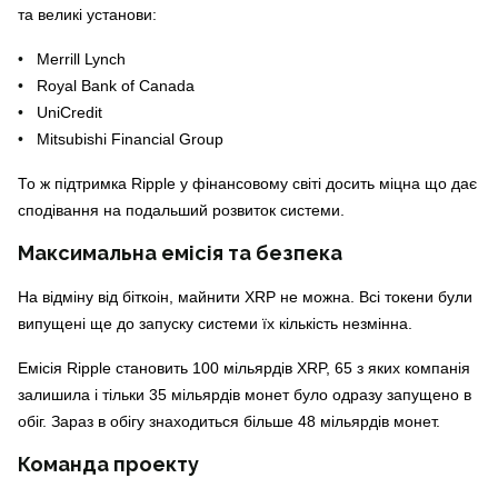
та великі установи:
Merrill Lynch
Royal Bank of Canada
UniCredit
Mitsubishi Financial Group
То ж підтримка Ripple у фінансовому світі досить міцна що дає
сподівання на подальший розвиток системи.
Максимальна емісія та безпека
На відміну від біткоін, майнити XRP не можна. Всі токени були
випущені ще до запуску системи їх кількість незмінна.
Емісія Ripple становить 100 мільярдів XRP, 65 з яких компанія
залишила і тільки 35 мільярдів монет було одразу запущено в
обіг. Зараз в обігу знаходиться більше 48 мільярдів монет.
Команда проекту