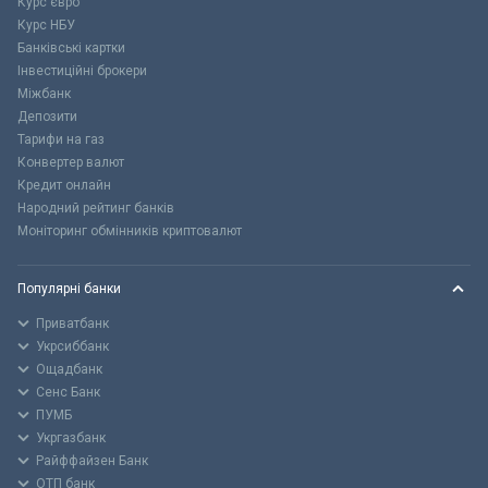
Курс євро
Курс НБУ
Банківські картки
Інвестиційні брокери
Міжбанк
Депозити
Тарифи на газ
Конвертер валют
Кредит онлайн
Народний рейтинг банків
Моніторинг обмінників криптовалют
Популярні банки
Приватбанк
Укрсиббанк
Ощадбанк
Сенс Банк
ПУМБ
Укргазбанк
Райффайзен Банк
ОТП банк