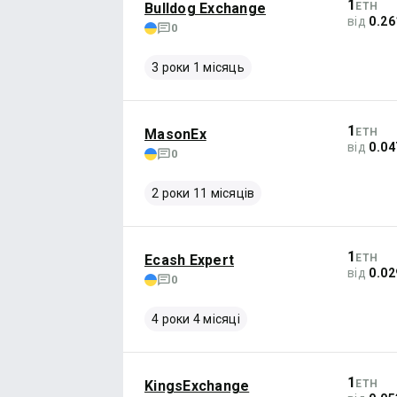
1
Bulldog Exchange
ETH
від
0.26
0
3 роки 1 місяць
1
MasonEx
ETH
від
0.04
0
2 роки 11 місяців
1
Ecash Expert
ETH
від
0.02
0
4 роки 4 місяці
1
KingsExchange
ETH