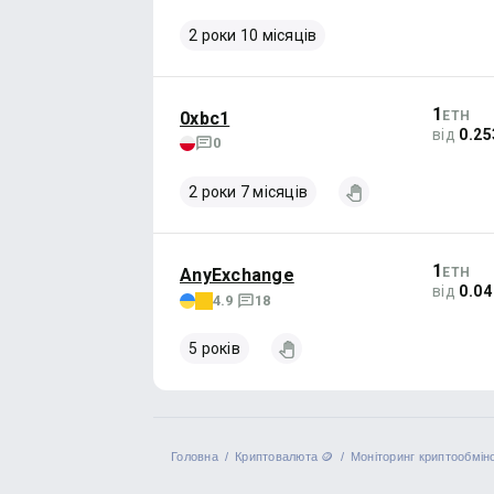
2 роки 10 місяців
1
0xbc1
ETH
від
0.2
0
2 роки 7 місяців
1
AnyExchange
ETH
від
0.04
4.9
18
5 років
Головна
Криптовалюта 🪙
Моніторинг криптообміно