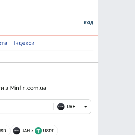
ВХІД
юта
Індекси
и з Minfin.com.ua
UAH
USD
UAH
USDT