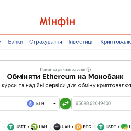
и
Банки
Страхування
Інвестиції
Криптовал
Примітка рекламодавця
Обміняти Ethereum на Монобанк
 курси та надійні сервіси для обміну криптовалют
ETH
H
USDT
UAH
UAH
BTC
USDT