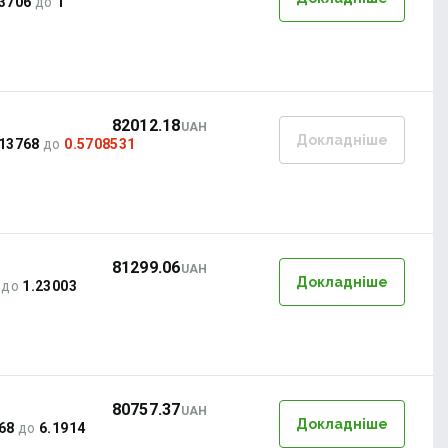
3706
до
1
82012.18
UAH
Докладніше
513768
до
0.5708531
81299.06
UAH
Докладніше
до
1.23003
80757.37
UAH
Докладніше
68
до
6.1914