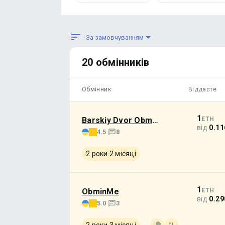
За замовчуванням
20 обмінників
Обмінник
Віддасте
1
Barskiy Dvor Obmen
ETH
від
0.11
4.5
8
2 роки 2 місяці
1
ObminMe
ETH
від
0.29
5.0
3