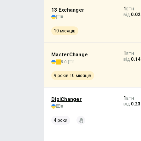
1
13 Exchanger
ETH
від
0.02
0
10 місяців
1
MasterChange
ETH
від
0.14
5.0
1
9 років 10 місяців
1
DigiChanger
ETH
від
0.23
0
4 роки