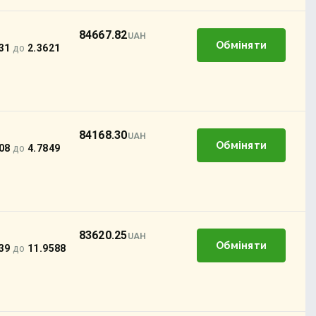
84667.82
UAH
Обміняти
31
до
2.3621
84168.30
UAH
Обміняти
08
до
4.7849
83620.25
UAH
Обміняти
39
до
11.9588