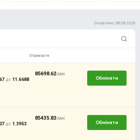
Оновлено 08.08.2026
Отримаєте
85698.62
UAH
Обміняти
67
до
11.6688
85435.83
UAH
Обміняти
07
до
1.3953