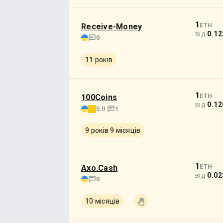
1
Receive-Money
ETH
від
0.12
0
11 років
1
100Coins
ETH
від
0.12
5.0
1
9 років 9 місяців
1
Axo.Cash
ETH
від
0.02
0
10 місяців