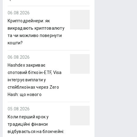
06.08.2026
Криптодрейнери: як
викрадають криптовалюту
та чи можливо повернути
кошти?
06.08.2026
Hashdex закриває
спотовий біткоїн-ETF, Visa
інтегрує виплати у
стейблкоїнах через Zero
Hash: що нового
05.08.2026
Коли перший крок у
традиційні фінанси
відбувається на блокчейні: