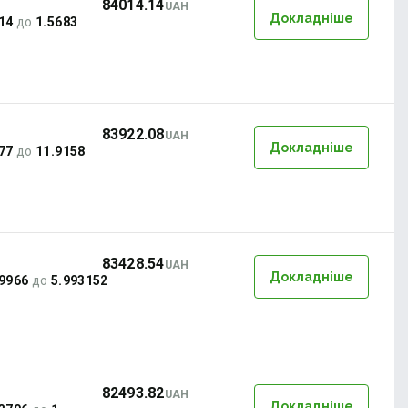
84014.14
UAH
Докладніше
14
до
1.5683
83922.08
UAH
Докладніше
77
до
11.9158
83428.54
UAH
Докладніше
9966
до
5.993152
82493.82
UAH
Докладніше