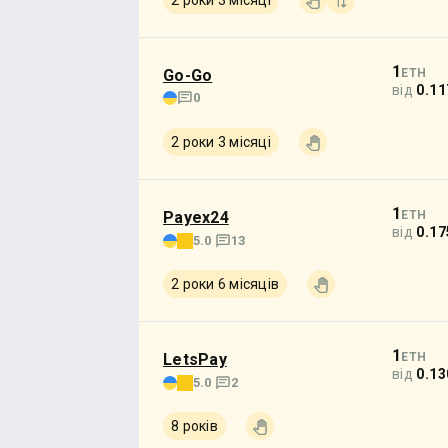
2 роки 3 місяці
1
Go-Go
ETH
від
0.11
0
2 роки 3 місяці
1
Payex24
ETH
від
0.17
5.0
13
2 роки 6 місяців
1
LetsPay
ETH
від
0.13
5.0
2
8 років