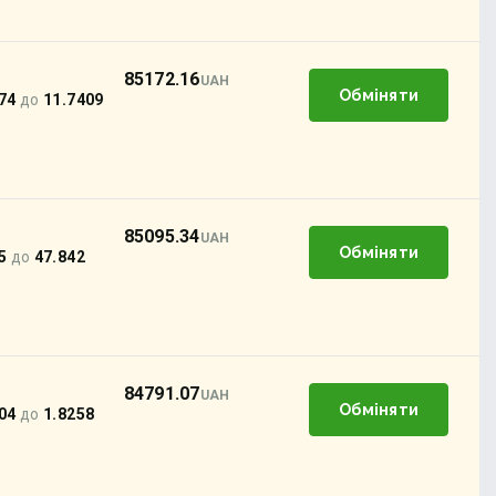
85172.16
UAH
Обміняти
74
до
11.7409
85095.34
UAH
Обміняти
5
до
47.842
84791.07
UAH
Обміняти
04
до
1.8258