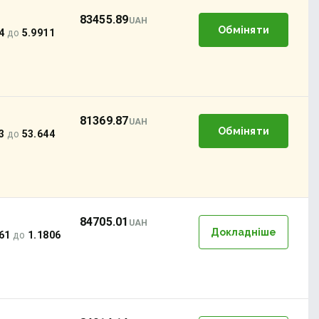
83455.89
UAH
Обміняти
4
до
5.9911
81369.87
UAH
Обміняти
3
до
53.644
84705.01
UAH
Докладніше
61
до
1.1806