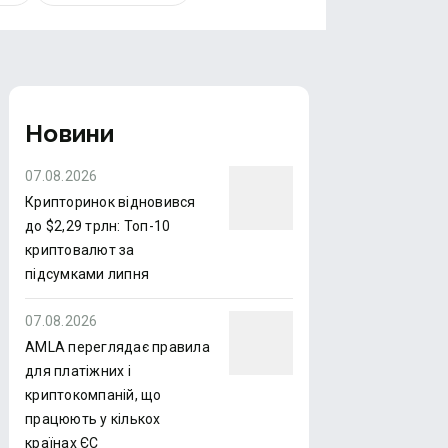
Новини
07.08.2026
Крипторинок відновився
до $2,29 трлн: Топ-10
криптовалют за
підсумками липня
07.08.2026
AMLA переглядає правила
для платіжних і
криптокомпаній, що
працюють у кількох
країнах ЄС