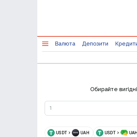
Валюта
Депозити
Кредит
Обирайте вигідні
USDT
UAH
USDT
UA