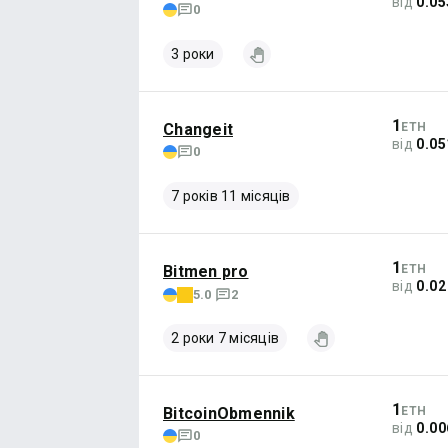
від
0.05
0
3 роки
1
Changeit
ETH
від
0.0
0
7 років 11 місяців
1
Bitmen pro
ETH
від
0.02
5.0
2
2 роки 7 місяців
1
BitcoinObmennik
ETH
від
0.00
0