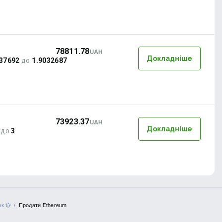
78811.78
UAH
Докладніше
537692
до
1.9032687
73923.37
UAH
Докладніше
до
3
к 💱
Продати Ethereum