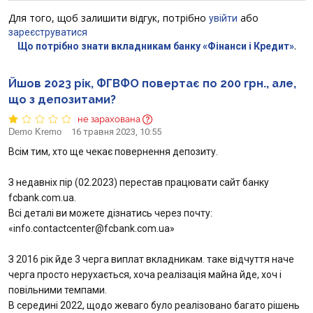
Для того, щоб залишити відгук, потрібно
або
Відгуки
увійти
зареєструватися
.
Що потрібно знати вкладникам банку «Фінанси і Кредит»
Кредити для бізнеса
Йшов 2023 рік, ФГВФО повертає по 200 грн., але,
Картки
що з депозитами?
не зарахована
Відділення і банкомати
Demo Kremo
16 травня 2023, 10:55
Всім тим, хто ще чекає повернення депозиту.
Акції
З недавніх пір (02.2023) перестав працювати сайт банку
Счета для бизнеса
fcbank.com.ua.
Всі деталі ви можете дізнатись через почту:
«info.contactcenter@fcbank.com.ua»
З 2016 рік йде 3 черга виплат вкладникам. таке відчуття наче
черга просто нерухається, хоча реалізація майна йде, хоч і
повільними темпами.
В середині 2022, щодо жеваго було реалізовано багато рішень