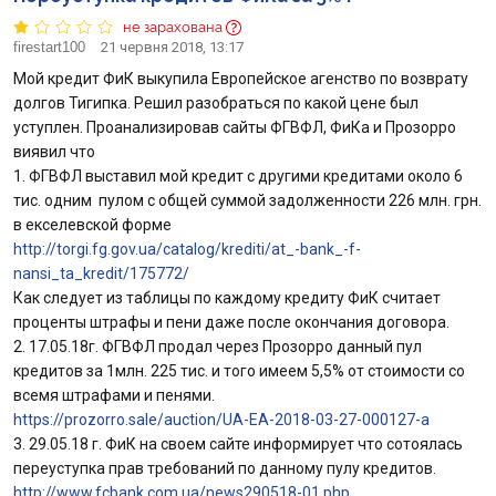
не зарахована
firestart100
21 червня 2018, 13:17
Мой кредит ФиК выкупила Европейское агенство по возврату
долгов Тигипка. Решил разобраться по какой цене был
уступлен. Проанализировав сайты ФГВФЛ, ФиКа и Прозорро
виявил что
1. ФГВФЛ выставил мой кредит с другими кредитами около 6
тис. одним пулом с общей суммой задолженности 226 млн. грн.
в екселевской форме
http://torgi.fg.gov.ua/catalog/krediti/at_-bank_-f-
nansi_ta_kredit/175772/
Как следует из таблицы по каждому кредиту ФиК считает
проценты штрафы и пени даже после окончания договора.
2. 17.05.18г. ФГВФЛ продал через Прозорро данный пул
кредитов за 1млн. 225 тис. и того имеем 5,5% от стоимости со
всемя штрафами и пенями.
https://prozorro.sale/auction/UA-EA-2018-03-27-000127-a
3. 29.05.18 г. ФиК на своем сайте информирует что сотоялась
переуступка прав требований по данному пулу кредитов.
http://www.fcbank.com.ua/news290518-01.php.