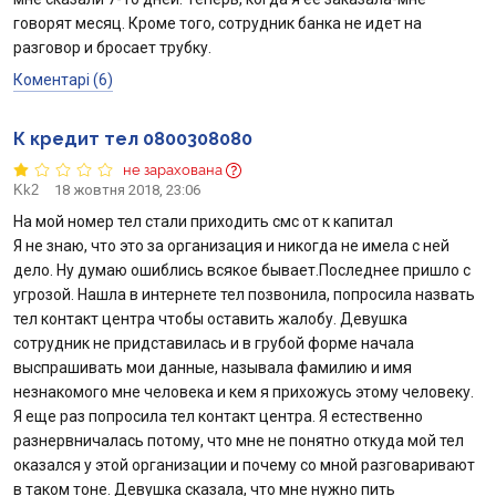
говорят месяц. Кроме того, сотрудник банка не идет на
разговор и бросает трубку.
Коментарі (6)
К кредит тел 0800308080
не зарахована
Kk2
18 жовтня 2018, 23:06
На мой номер тел стали приходить смс от к капитал
Я не знаю, что это за организация и никогда не имела с ней
дело. Ну думаю ошиблись всякое бывает.Последнее пришло с
угрозой. Нашла в интернете тел позвонила, попросила назвать
тел контакт центра чтобы оставить жалобу. Девушка
сотрудник не придставилась и в грубой форме начала
выспрашивать мои данные, называла фамилию и имя
незнакомого мне человека и кем я прихожусь этому человеку.
Я еще раз попросила тел контакт центра. Я естественно
разнервничалась потому, что мне не понятно откуда мой тел
оказался у этой организации и почему со мной разговаривают
в таком тоне. Девушка сказала, что мне нужно пить