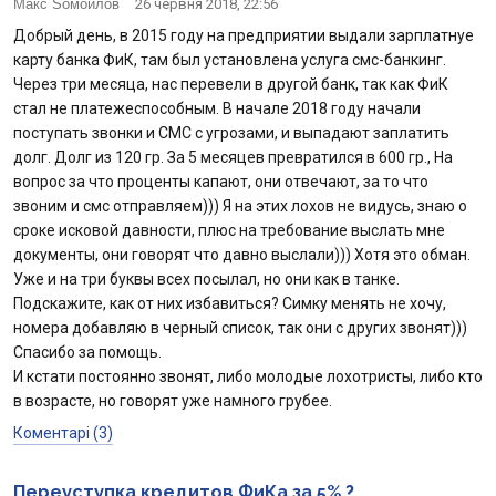
Макс Soмойлов
26 червня 2018, 22:56
Добрый день, в 2015 году на предприятии выдали зарплатнуе
карту банка ФиК, там был установлена услуга смс-банкинг.
Через три месяца, нас перевели в другой банк, так как ФиК
стал не платежеспособным. В начале 2018 году начали
поступать звонки и СМС с угрозами, и выпадают заплатить
долг. Долг из 120 гр. За 5 месяцев превратился в 600 гр., На
вопрос за что проценты капают, они отвечают, за то что
звоним и смс отправляем))) Я на этих лохов не видусь, знаю о
сроке исковой давности, плюс на требование выслать мне
документы, они говорят что давно выслали))) Хотя это обман.
Уже и на три буквы всех посылал, но они как в танке.
Подскажите, как от них избавиться? Симку менять не хочу,
номера добавляю в черный список, так они с других звонят)))
Спасибо за помощь.
И кстати постоянно звонят, либо молодые лохотристы, либо кто
в возрасте, но говорят уже намного грубее.
Коментарі (3)
Переуступка кредитов ФиКа за 5% ?