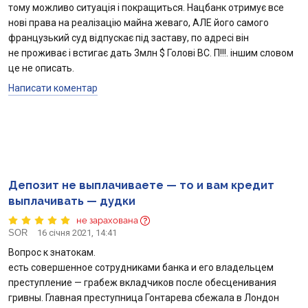
тому можливо ситуація і покращиться. Нацбанк отримує все
нові права на реалізацію майна жеваго, АЛЕ його самого
французький суд відпускає під заставу, по адресі він
не проживає і встигає дать 3млн $ Голові ВС. П!!!. іншим словом
це не описать.
Написати коментар
Депозит не выплачиваете — то и вам кредит
выплачивать — дудки
не зарахована
SOR
16 січня 2021, 14:41
Вопрос к знатокам.
есть совершенное сотрудниками банка и его владельцем
преступление — грабеж вкладчиков после обесценивания
гривны. Главная преступница Гонтарева сбежала в Лондон