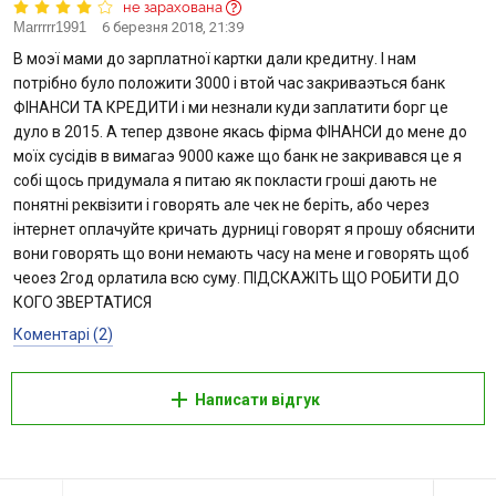
не зарахована
Marrrrr1991
6 березня 2018, 21:39
В моэї мами до зарплатної картки дали кредитну. І нам
потрібно було положити 3000 i втой час закриваэться банк
ФIНАНСИ ТА КРЕДИТИ i ми незнали куди заплатити борг це
дуло в 2015. А тепер дзвоне якась фiрма ФIНАНСИ до мене до
моїх сусiдiв в вимагаэ 9000 каже що банк не закривався це я
собi щось придумала я питаю як покласти грошi дають не
понятнi реквiзити i говорять але чек не берiть, або через
iнтернет оплачуйте кричать дурницi говорят я прошу обяснити
вони говорять що вони немають часу на мене и говорять щоб
чеоез 2год орлатила всю суму. ПIДСКАЖIТЬ ЩО РОБИТИ ДО
КОГО ЗВЕРТАТИСЯ
Коментарі (2)
Написати відгук