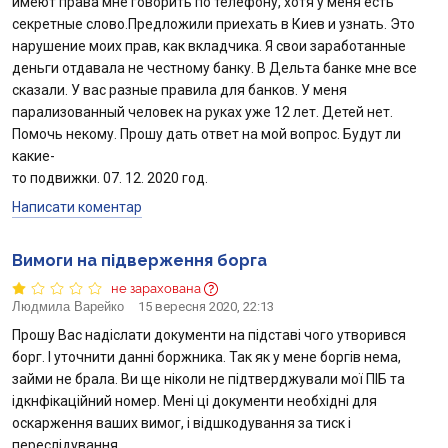
имеют права мне говорить по телефону, хотя у меня есть
секретные слово.Предложили приехать в Киев и узнать. Это
нарушение моих прав, как вкладчика. Я свои заработанные
деньги отдавала не честному банку. В Дельта банке мне все
сказали. У вас разные правила для банков. У меня
парализованный человек на руках уже 12 лет. Детей нет.
Помочь некому. Прошу дать ответ на мой вопрос. Будут ли
какие-
то подвижки. 07. 12. 2020 год.
Написати коментар
Вимоги на підверження борга
не зарахована
Людмила Варейко
15 вересня 2020, 22:13
Прошу Вас надіслати документи на підставі чого утворився
борг. І уточнити данні боржника. Так як у мене боргів нема,
займи не брала. Ви ще ніколи не підтверджували мої ПІБ та
ідкнфікаційний номер. Мені ці документи необхідні для
оскарження ваших вимог, і відшкодування за тиск і
переслідування.