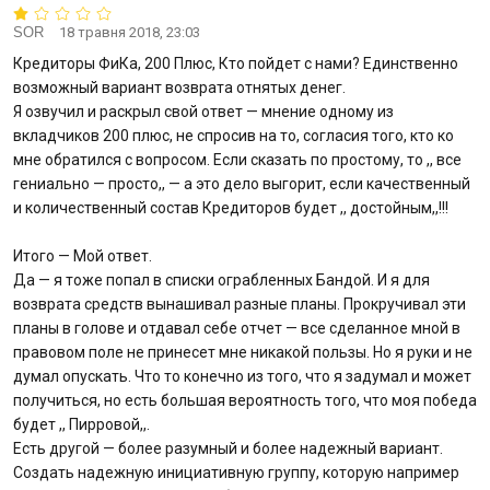
SOR
18 травня 2018, 23:03
Кредиторы ФиКа, 200 Плюс, Кто пойдет с нами? Единственно
возможный вариант возврата отнятых денег.
Я озвучил и раскрыл свой ответ — мнение одному из
вкладчиков 200 плюс, не спросив на то, согласия того, кто ко
мне обратился с вопросом. Если сказать по простому, то ,, все
гениально — просто,, — а это дело выгорит, если качественный
и количественный состав Кредиторов будет ,, достойным,,!!!
Итого — Мой ответ.
Да — я тоже попал в списки ограбленных Бандой. И я для
возврата средств вынашивал разные планы. Прокручивал эти
планы в голове и отдавал себе отчет — все сделанное мной в
правовом поле не принесет мне никакой пользы. Но я руки и не
думал опускать. Что то конечно из того, что я задумал и может
получиться, но есть большая вероятность того, что моя победа
будет ,, Пирровой,,.
Есть другой — более разумный и более надежный вариант.
Создать надежную инициативную группу, которую например