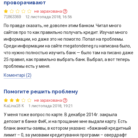
проворачивают
не зарахована
71863369
12 листопада 2018, 16:56
По правде сказать, не доволен этим банком. Читал много
сайтов про то как правильно получать кредит. Изучал много
информации, но даже это не помогло. Попал на проблемы.
Среди информации на сайте megatondeneg.ru написана было,
что нужно полностью изучить банк — было там на писано даже
25 правил, как правильно выбрать банк. Выбрал, а вот теперь
проблемы есть у меня.
Коментарі (2)
Помогите решить проблему
не зарахована
KaLina18 К
1 листопада 2018, 19:21
У меня тоже вопрос по карте. В декабре 2014г. закрыла
депозит в банке ФиК, и на прощание мне выдали карту. Есть
бланк анкеты-заявы, в котором указано: «бажаний кредитный
лимит – 0, за умовами кредитування програми – овердрафт