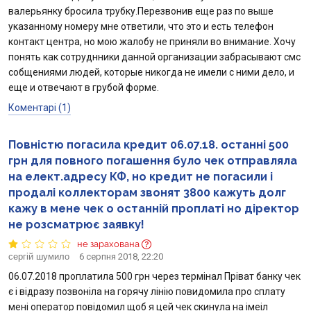
валерьянку бросила трубку.Перезвонив еще раз по выше
указанному номеру мне ответили, что это и есть телефон
контакт центра, но мою жалобу не приняли во внимание. Хочу
понять как сотруднники данной организации забрасывают смс
собщениями людей, которые никогда не имели с ними дело, и
еще и отвечают в грубой форме.
Коментарі (1)
Повністю погасила кредит 06.07.18. останні 500
грн для повного погашення було чек отправляла
на елект.адресу КФ, но кредит не погасили і
продалі коллекторам звонят 3800 кажуть долг
кажу в мене чек о останній проплаті но діректор
не розсматрює заявку!
не зарахована
сергій шумило
6 серпня 2018, 22:20
06.07.2018 проплатила 500 грн через термінал Пріват банку чек
є і відразу позвоніла на горячу лінію повидомила про сплату
мені оператор повідомил щоб я цей чек скинула на імеіл