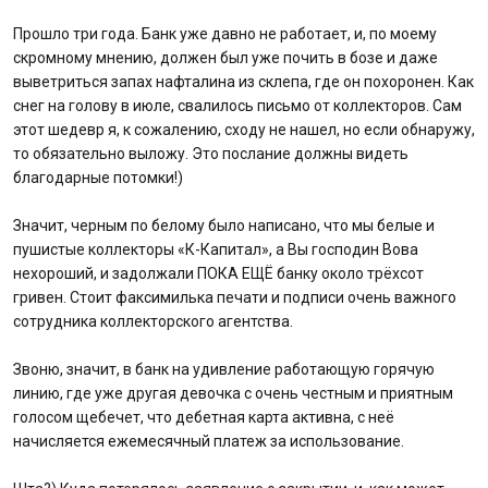
Прошло три года. Банк уже давно не работает, и, по моему
скромному мнению, должен был уже почить в бозе и даже
выветриться запах нафталина из склепа, где он похоронен. Как
снег на голову в июле, свалилось письмо от коллекторов. Сам
этот шедевр я, к сожалению, сходу не нашел, но если обнаружу,
то обязательно выложу. Это послание должны видеть
благодарные потомки!)
Значит, черным по белому было написано, что мы белые и
пушистые коллекторы «К-Капитал», а Вы господин Вова
нехороший, и задолжали ПОКА ЕЩЁ банку около трёхсот
гривен. Стоит факсимилька печати и подписи очень важного
сотрудника коллекторского агентства.
Звоню, значит, в банк на удивление работающую горячую
линию, где уже другая девочка с очень честным и приятным
голосом щебечет, что дебетная карта активна, с неё
начисляется ежемесячный платеж за использование.