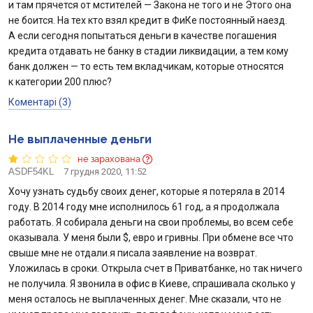
и там прячется от мстителей — Закона не того и не Этого она
не боится. На тех кто взял кредит в ФиКе постоянный наезд.
А если сегодня попытаться деньги в качестве погашения
кредита отдавать не банку в стадии ликвидации, а тем кому
банк должен — то есть тем вкладчикам, которые относятся
к категории 200 плюс?
Коментарі (3)
Не выплаченные деньги
не зарахована
ASDF54KL
7 грудня 2020, 11:52
Хочу узнать судьбу своих денег, которые я потеряла в 2014
году. В 2014 году мне исполнилось 61 год, а я продолжала
работать. Я собирала деньги на свои проблемы, во всем себе
оказывала. У меня были $, евро и гривны. При обмене все что
свыше мне не отдали.я писала заявление на возврат.
Уложилась в сроки. Открыла счет в Приватбанке, но так ничего
не получила. Я звонила в офис в Киеве, спрашивала сколько у
меня осталось не выплаченных денег. Мне сказали, что не