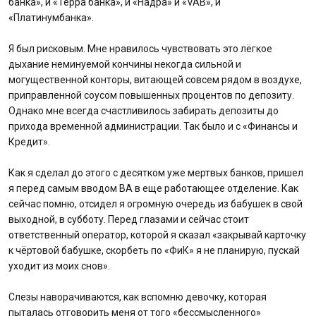
банка», и «Терра банка», и «Надра» и «VAB», и
«Платинумбанка».
Я был рисковым. Мне нравилось чувствовать это лёгкое
дыхание неминуемой кончины некогда сильной и
могущественной конторы, витающей совсем рядом в воздухе,
приправленной соусом повышенных процентов по депозиту.
Однако мне всегда счастливилось забирать депозиты до
прихода временной администрации. Так было и с «Финансы и
Кредит».
Как я сделал до этого с десятком уже мертвых банков, пришел
я перед самым вводом ВА в еще работающее отделение. Как
сейчас помню, отсидел я огромную очередь из бабушек в свой
выходной, в субботу. Перед глазами и сейчас стоит
ответственный оператор, которой я сказал «закрывай карточку
к чёртовой бабушке, скорбеть по «ФиК» я не планирую, пускай
уходит из моих снов».
Слезы наворачиваются, как вспомню девочку, которая
пыталась отговорить меня от того «бессмысленного»