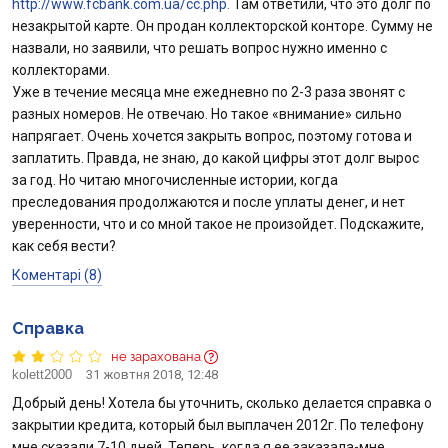
http://www.fcbank.com.ua/cc.php.
Там ответили, что это долг по
незакрытой карте. Он продан коллекторской конторе. Сумму не
назвали, но заявили, что решать вопрос нужно именно с
коллекторами.
Уже в течение месяца мне ежедневно по 2-3 раза звонят с
разных номеров. Не отвечаю. Но такое «внимание» сильно
напрягает. Очень хочется закрыть вопрос, поэтому готова и
заплатить. Правда, не знаю, до какой цифры этот долг вырос
за год. Но читаю многочисленные истории, когда
преследования продолжаются и после уплаты денег, и нет
уверенности, что и со мной такое не произойдет. Подскажите,
как себя вести?
Коментарі (8)
Справка
не зарахована
kolett2000
31 жовтня 2018, 12:48
Добрый день! Хотела бы уточнить, сколько делается справка о
закрытии кредита, который был выплачен 2012г. По телефону
мне сказали 7-10 дней. Теперь, когда я ее заказала-мне