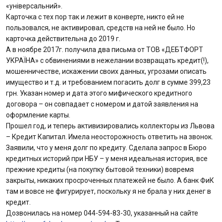
«універсальний».
Карточка с тех пор так и лежит в конверте, никто ей не
пользовался, не активировал, средств на ней не было. Но
карточка действительна до 2019 г.
А в ноябре 2017г. получила два письма от ТОВ «ДЕБТФОРТ
УКРАЇНА» с обвинениями в нежелании возвращать кредит(!),
мошенничестве, искажении своих данных, угрозами описать
имущество и т.д. и требованием погасить долг в сумме 399,23
грн. Указан номер и дата этого мифического кредитного
договора – он совпадает с номером и датой заявления на
оформление карты.
Прошел год, и теперь активизировались коллекторы из Львова
– Кредит Капитал. Имела неосторожность ответить на звонок.
Заявили, что у меня долг по кредиту. Сделала запрос в Бюро
кредитных историй при НБУ – у меня идеальная история, все
прежние кредиты (на покупку бытовой техники) вовремя
закрыты, никаких просроченных платежей не было. А банк ФиК
там и вовсе не фигурирует, поскольку я не брала у них денег в
кредит.
Дозвонилась на номер 044-594-83-30, указанный на сайте