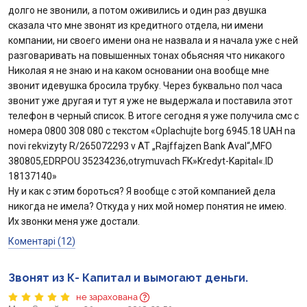
долго не звонили, а потом оживились и один раз двушка
сказала что мне звонят из кредитного отдела, ни имени
компании, ни своего имени она не назвала и я начала уже с ней
разговаривать на повышенных тонах обьясняя что никакого
Николая я не знаю и на каком основании она вообще мне
звонит идевушка бросила трубку. Через буквально пол часа
звонит уже другая и тут я уже не выдержала и поставила этот
телефон в черный список. В итоге сегодня я уже получила смс с
номера 0800 308 080 с текстом «Oplachujte borg 6945.18 UAH na
novi rekvizyty R/265072293 v AT „Rajffajzen Bank Aval“,MFO
380805,EDRPOU 35234236,otrymuvach FK»Kredyt-Kapital«.ІD
18137140»
Ну и как с этим бороться? Я вообще с этой компанией дела
никогда не имела? Откуда у них мой номер понятия не имею.
Их звонки меня уже достали.
Коментарі (12)
Звонят из К- Капитал и вымогают деньги.
не зарахована