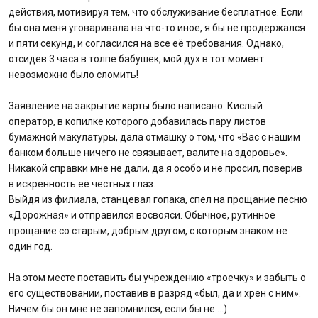
действия, мотивируя тем, что обслуживание бесплатное. Если
бы она меня уговаривала на что-то иное, я бы не продержался
и пяти секунд, и согласился на все её требования. Однако,
отсидев 3 часа в толпе бабушек, мой дух в тот момент
невозможно было сломить!
Заявление на закрытие карты было написано. Кислый
оператор, в копилке которого добавилась пару листов
бумажной макулатуры, дала отмашку о том, что «Вас с нашим
банком больше ничего не связывает, валите на здоровье».
Никакой справки мне не дали, да я особо и не просил, поверив
в искренность её честных глаз.
Выйдя из филиала, станцевал гопака, спел на прощание песню
«Дорожная» и отправился восвояси. Обычное, рутинное
прощание со старым, добрым другом, с которым знаком не
один год.
На этом месте поставить бы учреждению «троечку» и забыть о
его существовании, поставив в разряд «был, да и хрен с ним».
Ничем бы он мне не запомнился, если бы не….)