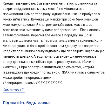
Кредит, пізніше банк був визнаний неплатоспроможним та
закрито відділення в моєму місті. Я не міняла місце
проживання, номер телефону, однак банк ніяк не пробував зі
мною зв'язатись. Вичекавши майже три роки банк знайшов
мою маму, надіслав їй «погрожуючий» лист, мама в шоці
оплатила всю виставлену ними заборгованість. Після оплати
зателефонувала, перепитала чи все в порядку, на що їй
відповіли що вона навіть переплатила декілька гривень. Коли
ми звернулись в банк щоб вислав нам довідку про закриття
кредиту працівники банку відповіли що перевірять інформацію
і вишлють довідку. А тоді почалось знову цікаве-почались
знову дзвінки що ми нібито ще не розрахувались і бачите
«квитанція про оплату не являється документом, котрий
підтверджує що кредит погашено»… ЖАХ чи є якась сила котра
може зробити порядок з цими
«безпридєльниками»???????????????
Коментарі (3)
Пiдскажiть будь-ласка