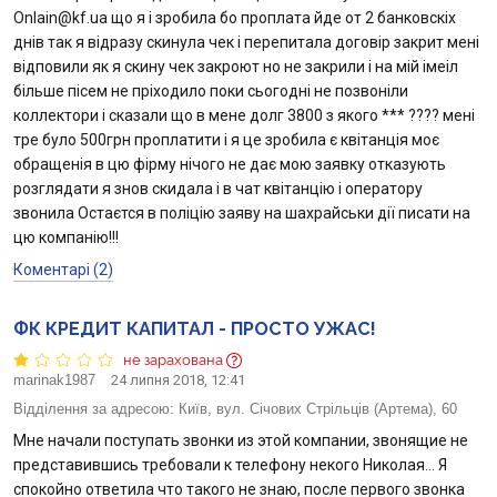
Onlain@kf.ua що я і зробила бо проплата йде от 2 банковскіх
днів так я відразу скинула чек і перепитала договір закрит мені
відповили як я скину чек закроют но не закрили і на мій імеіл
більше пісем не пріходило поки сьогодні не позвоніли
коллектори і сказали що в мене долг 3800 з якого *** ???? мені
тре було 500грн проплатити і я це зробила є квітанція моє
обращенія в цю фірму нічого не дає мою заявку отказують
розглядати я знов скидала і в чат квітанцію і оператору
звонила Остаєтся в поліцію заяву на шахрайськи дії писати на
цю компанію!!!
Коментарі (2)
ФК КРЕДИТ КАПИТАЛ - ПРОСТО УЖАС!
не зарахована
marinak1987
24 липня 2018, 12:41
Відділення за адресою:
Київ, вул. Січових Стрільців (Артема), 60
Мне начали поступать звонки из этой компании, звонящие не
представившись требовали к телефону некого Николая… Я
спокойно ответила что такого не знаю, после первого звонка