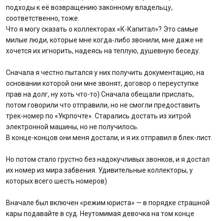
подходы к её возвращению законному владельцу,
соответственно, тоже.
Что я могу сказать о коллекторах «К-Капитал»? Это самые
милые люди, которые мне когда-либо звонили, мне даже не
хочется их игнорить, надеясь на теплую, душевную беседу.
Сначала я честно пытался у них получить документацию, на
основании которой они мне звонят, договор о переуступке
прав на долг, ну хоть что-то) Сначала обещали прислать,
потом говорили что отправили, но не смогли предоставить
трек-номер по «Укрпочте». Старались достать из хитрой
электронной машины, но не получилось.
В конце-концов они меня достали, и я их отправил в блек-лист.
Но потом стало грустно без надокучливых звонков, и я достал
их номер из мира забвения. Удивительные коллекторы, у
которых всего шесть номеров)
Вначале был включен «режим юриста» — в порядке страшной
кары подавайте в суд. Неутомимая девочка на том конце