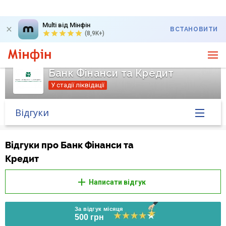
Multi від Мінфін
ВСТАНОВИТИ
(8,9K+)
Банк Фінанси та Кредит
У стадії ліквідації
Відгуки
Головна
Відгуки про Банк Фінанси та
Кредит
Банк у новинах
Написати відгук
Курс валют у банку
За відгук місяця
Питання банку
500 грн