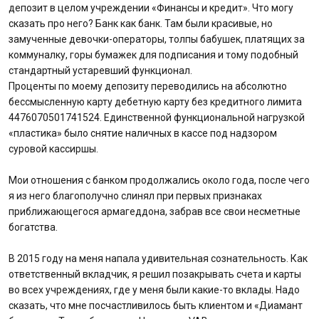
депозит в целом учреждении «Финансы и кредит». Что могу
сказать про него? Банк как банк. Там были красивые, но
замученные девочки-операторы, толпы бабушек, платящих за
коммуналку, горы бумажек для подписания и тому подобный
стандартный устаревший функционал.
Проценты по моему депозиту переводились на абсолютно
бессмысленную карту дебетную карту без кредитного лимита
4476070501741524. Единственной функциональной нагрузкой
«пластика» было снятие наличных в кассе под надзором
суровой кассиршы.
Мои отношения с банком продолжались около года, после чего
я из него благополучно слинял при первых признаках
приближающегося армагеддона, забрав все свои несметные
богатства.
В 2015 году на меня напала удивительная сознательность. Как
ответственный вкладчик, я решил позакрывать счета и карты
во всех учреждениях, где у меня были какие-то вклады. Надо
сказать, что мне посчастливилось быть клиентом и «Диамант