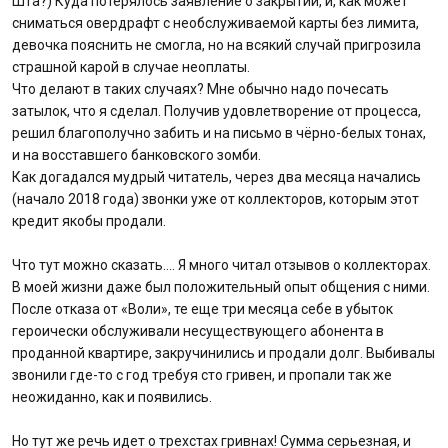
Шта?) Куда потерялось заявление о закрытии, и, как может
сниматься овердрафт с необслуживаемой карты без лимита,
девочка пояснить не смогла, но на всякий случай пригрозила
страшной карой в случае неоплаты.
Что делают в таких случаях? Мне обычно надо почесать
затылок, что я сделал. Получив удовлетворение от процесса,
решил благополучно забить и на письмо в чёрно-белых тонах,
и на восставшего банковского зомби.
Как догадался мудрый читатель, через два месяца начались
(начало 2018 года) звонки уже от коллекторов, которым этот
кредит якобы продали.
Что тут можно сказать…. Я много читал отзывов о коллекторах.
В моей жизни даже был положительный опыт общения с ними.
После отказа от «Воли», те еще три месяца себе в убыток
героически обслуживали несуществующего абонента в
проданной квартире, закручинились и продали долг. Выбивалы
звонили где-то с год требуя сто гривен, и пропали так же
неожиданно, как и появились.
Но тут же речь идет о трехстах гривнах! Сумма серьезная, и