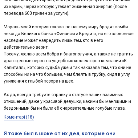
их кармы, через которую утекает жизненная энергия (после
перевода 600 гривен за услуги).
Мораль моей истории такова: по нашему миру бродят зомби
некогда Великого банка «Финансы и Кредит», но его зловонное
наследие может навредить лишь тем, кто в него
действительно верит.
Посему, желаю всем бобра и благополучия, а также не тратить
драгоценные нервы на ущербных коллекторов компании «К-
Капиталл», которых судьба уже и так наказала тем, что они не
способны ни на что большее, чем блеять в трубку, сидя в углу
унижения с глыбой позора на шее.
Ах да, всегда требуйте справку о статусе ваших взаимных
отношений, даже у красивой девушки, какими бы манящими и
бездонными бы ни были её очаровательные голубые глаза.
Коментарі (18)
Я тоже был в шоке от их дел, которые они