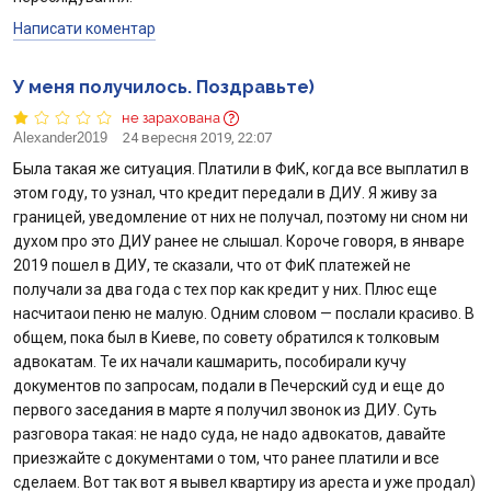
Написати коментар
У меня получилось. Поздравьте)
не зарахована
Alexander2019
24 вересня 2019, 22:07
Была такая же ситуация. Платили в ФиК, когда все выплатил в
этом году, то узнал, что кредит передали в ДИУ. Я живу за
границей, уведомление от них не получал, поэтому ни сном ни
духом про это ДИУ ранее не слышал. Короче говоря, в январе
2019 пошел в ДИУ, те сказали, что от ФиК платежей не
получали за два года с тех пор как кредит у них. Плюс еще
насчитаои пеню не малую. Одним словом — послали красиво. В
общем, пока был в Киеве, по совету обратился к толковым
адвокатам. Те их начали кашмарить, пособирали кучу
документов по запросам, подали в Печерский суд и еще до
первого заседания в марте я получил звонок из ДИУ. Суть
разговора такая: не надо суда, не надо адвокатов, давайте
приезжайте с документами о том, что ранее платили и все
сделаем. Вот так вот я вывел квартиру из ареста и уже продал)