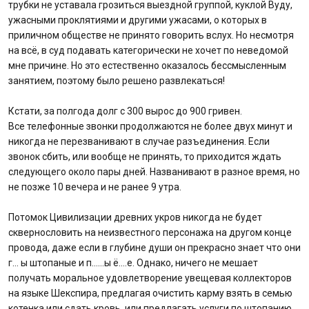
трубки не уставала грозиться выездной группой, куклой Вуду,
ужасными проклятиями и другими ужасами, о которых в
приличном обществе не принято говорить вслух. Но несмотря
на всё, в суд подавать категорически не хочет по неведомой
мне причине. Но это естественно оказалось бессмысленным
занятием, поэтому было решено развлекаться!
Кстати, за полгода долг с 300 вырос до 900 гривен.
Все телефонные звонки продолжаются не более двух минут и
никогда не перезванивают в случае разъединения. Если
звонок сбить, или вообще не принять, то приходится ждать
следующего около пары дней. Названивают в разное время, но
не позже 10 вечера и не ранее 9 утра.
Потомок Цивилизации древних укров никогда не будет
сквернословить на неизвестного персонажа на другом конце
провода, даже если в глубине души он прекрасно знает что они
г… ы штопаные и п……ы ё….е. Однако, ничего не мешает
получать моральное удовлетворение увещевая коллекторов
на языке Шекспира, предлагая очистить карму взять в семью
котенка или сдать кровь, или предлагать услуги по штопанию