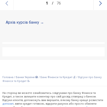
1
76
Архів курсів банку
/
/
/
Відгуки про Банку
Головна
Банки України 🏦
Банк Фінанси та Кредит 💰
Фінанси та Кредит 📝
На сторінці ви можете ознайомитись з відгуками про Банку Фінанси та
Кредит, а також залишити коментар про свій досвід співпраці з банком.
Відгуки клієнтів, допоможуть вам вирішити, в якому банку краще розмістити
, взяти кредит готівкою, відкрити рахунок або просто обміняти
депозит