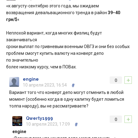
«к августу-сентябрю этого года, мы ожидаем
возвращения девальвационного тренда в район
39−40
грн/$
«
Неплохой вариант, когда многих физлиц будут
заканчиваться
сроки выплат по гривневым военным ОВГЗ и они без особых
проблем смогут купить валюту на конверт.депо
по значительно
более низкому курсу, чем в ПОВах.
+
engine
0
10 апреля 2023, 16:54
#
Вариант того что конверт.депо могут отменить в любой
момент (особенно когда в одну калитку будет ломиться
толпа народу), вы не рассматриваете?
+
Qwerty1999
0
10 апреля 2023, 17:09
#
engine