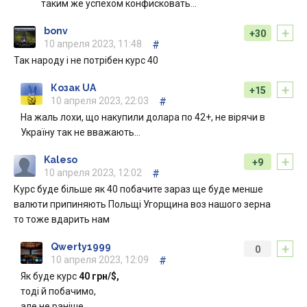
таким же успехом конфисковать…
+
bonv
+30
10 апреля 2023, 11:48
#
Так народу і не потрібен курс 40
+
Козак UA
+15
10 апреля 2023, 22:03
#
На жаль лохи, що накупили долара по 42+, не вірячи в
Україну так не вважають…
+
Kaleso
+9
10 апреля 2023, 12:02
#
Курс буде більше як 40 побачите зараз ще буде менше
валюти припиняють Польщі Угорщина воз нашого зерна
то тоже вдарить нам
+
Qwerty1999
0
10 апреля 2023, 12:09
#
Як буде курс
40 грн/$,
тоді й побачимо,
але не раніше…