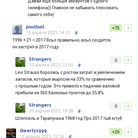
Давай еще больше аккаунтов с одного
тилифона)) Главное не забывать плюсовать
самого себя)
+
paulball
+75
10 апреля 2023, 14:33
#
1996 + 21 = 2017 Всьо правильно, всьо сходится,
он застрял в 2017 году
+
Strangers
0
10 апреля 2023, 15:00
#
Levi Strauss боролась с ростом затрат и увеличением
запасов, которые выросли на 33% по сравнению
с прошлым годом. Это привело к падению валовой
прибыли на 360 базисных пунктов до 55,8%.
+
Strangers
0
20 апреля 2023, 19:58
#
Штепсель и Тарапунька 1968 год Про 2017 тый ютуб
+
Qwerty1999
+26
10 апреля 2023, 10:18
#