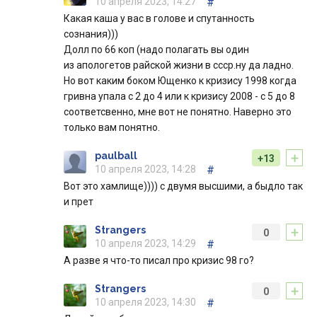
10 апреля 2023, 14:27
#
Какая каша у вас в голове и спутанность
сознания)))
Долл по 66 коп (надо полагать вы один
из апологетов райской жизни в ссср.ну да ладно.
Но вот каким боком Ющенко к кризису 1998 когда
гривна упала с 2 до 4 или к кризису 2008 - с 5 до 8
соответсвенно, мне вот не понятно. Наверно это
только вам понятно.
+
paulball
+13
10 апреля 2023, 14:28
#
Вот это хамлище)))) с двумя высшими, а быдло так
и прет
+
Strangers
0
10 апреля 2023, 14:29
#
А разве я что-то писал про кризис 98 го?
+
Strangers
0
10 апреля 2023, 14:30
#