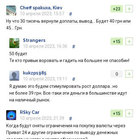
+
Cheff spakuxa, Kiev
+23
10 апреля 2023, 15:57
#
Ну что 30 тисячь вернули доплаты, вывод… Будет 40 грн или
45… Грн.
+
Strangers
+15
10 апреля 2023, 16:36
#
50 будит
Те кто привык воровать и гадить на большее не спасобин!
+
kukzp1985
0
10 апреля 2023, 19:11
#
Я думаю это будем стимулировать рост доллара…но
не более 39 грн. Все-таки эти деньги в большинстве идут
на наличный рынок.
+
RSky Car
+15
10 апреля 2023, 21:39
#
Когда будут сняты ограничения на покупку валюты через
Приват.24 и другие ограничения по выводу денежных