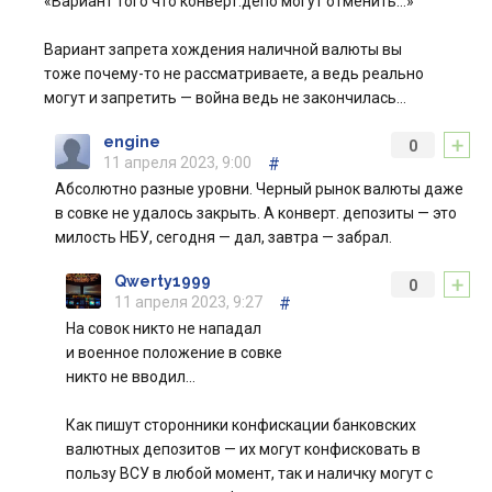
«Вариант того что конверт.депо могут отменить…»
Вариант запрета хождения наличной валюты вы
тоже почему-то не рассматриваете, а ведь реально
могут и запретить — война ведь не закончилась…
+
engine
0
11 апреля 2023, 9:00
#
Абсолютно разные уровни. Черный рынок валюты даже
в совке не удалось закрыть. А конверт. депозиты — это
милость НБУ, сегодня — дал, завтра — забрал.
+
Qwerty1999
0
11 апреля 2023, 9:27
#
На совок никто не нападал
и военное положение в совке
никто не вводил…
Как пишут сторонники конфискации банковских
валютных депозитов — их могут конфисковать в
пользу ВСУ в любой момент, так и наличку могут с