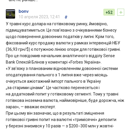
+
bonv
+52
10 апреля 2023, 12:41
#
У травні курс долара на готівковому ринку, ймовірно,
підвищуватиметься. Це пов’язано з очікуваннями бізнесу
щодо повернення довоєнних податків у липні. Крім того,
фіксований курс продажу валюти у рамках інтервенцій НБУ
(36,93 грн/$) є потужною лінією опори для готівкової гривні.
Про це повідомив начальник аналітичного відділу Sense
Bank Олексій Блінов у коментарі «Forbes Україна».
«У зв’язку з планованим відновленням довоєнної системи
оподаткування пального з 1 липня вже через місяць
очікується ажіотажний імпорт пального в Україну
„за старими цінами“. Це частково перенесеться і
на додатковий попит у готівковому сегменті. Тому у травні
готівкова іноземна валюта, найімовірніше, буде дорожча, ніж
зараз», — вважає експерт.
При цьому він зазначає, що в результаті зміцнення
готівкової гривні попит на валютні «тримісячні» депозити
у березні знизився у 10 разів — з $200−300 млн у жовтні-