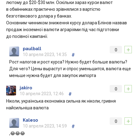
лютому до $20-$30 млн. Оскільки зараз курси валют
в обмінниках практично зрівнялися з вартістю
безготівкового долара у банках.
Основним чинником зниження курсу долара Блінов назвав
продаж іноземної валюти аграріями під час підготовки
до посівної кампанії.
+
paulball
0
10 апреля 2023, 14:35
#
Рост налогов и рост курса? Нужно будет больше валюты?
Для чего? Цены вырастут и спрос уменьшится, валюта еще
меньше нужна будет для закупок импорта
+
jakiro
0
10 апреля 2023, 12:46
#
Ніколи, українська економіка сильна як ніколи, гривня
найсильніша валюта
+
Kaleso
0
10 апреля 2023, 14:59
#
,😂😂😂