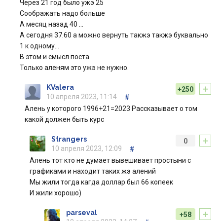
Через 21 год было ужэ 25
Соображать надо больше
А месяц назад 40 …
А сегодня 37.60 а можно вернуть такжэ такжэ буквально
1 к одному…
В этом и смысл поста
Только аленям это ужэ не нужно.
+
KValera
+250
10 апреля 2023, 11:14
#
Алень у которого 1996+21=2023 Рассказывает о том
какой должен быть курс
+
Strangers
0
10 апреля 2023, 12:09
#
Алень тот кто не думает вывешивает простыни с
графиками и находит таких жэ алений
Мы жили тогда кагда доллар был 66 копеек
И жили хорошо)
+
parseval
+58