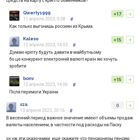
средств на карту с крипто обменников?
+
Qwerty1999
+17
11 апреля 2023, 0:28
#
Как только выгонишь россиян из Крыма.
+
Kaleso
+15
12 апреля 2023, 14:03
#
Думаю кріпту будуть давити в майбутньому
бо це конкурент електронній валюті країн які хочуть
зробити
+
bonv
+15
12 апреля 2023, 14:06
#
Після перемоги України.
+
sza
0
13 апреля 2023, 20:16
#
В весенний период важное значение имеют объемы продаж
валюты населением, в частности под расходы на Пасху
ох уж эти сказочники. еще скажите что пенсионеры пенсию