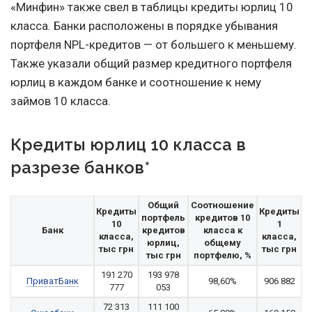
«Минфин» также свел в таблицы кредиты юрлиц 10
класса. Банки расположены в порядке убывания
портфеля NPL-кредитов — от большего к меньшему.
Также указали общий размер кредитного портфеля
юрлиц в каждом банке и соотношение к нему
займов 10 класса.
Кредиты юрлиц 10 класса в
разрезе банков*
Общий
Соотношение
Кредиты
Кредиты
портфель
кредитов 10
10
1
Банк
кредитов
класса к
класса,
класса,
юрлиц,
общему
тыс грн
тыс грн
тыс грн
портфелю, %
191 270
193 978
ПриватБанк
98,60%
906 882
777
053
72 313
111 100