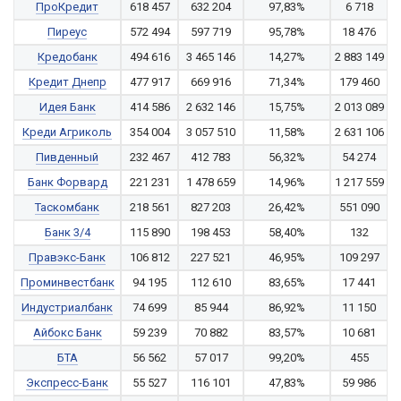
ПроКредит
618 457
632 204
97,83%
6 718
Пиреус
572 494
597 719
95,78%
18 476
Кредобанк
494 616
3 465 146
14,27%
2 883 149
Кредит Днепр
477 917
669 916
71,34%
179 460
Идея Банк
414 586
2 632 146
15,75%
2 013 089
Креди Агриколь
354 004
3 057 510
11,58%
2 631 106
Пивденный
232 467
412 783
56,32%
54 274
Банк Форвард
221 231
1 478 659
14,96%
1 217 559
Таскомбанк
218 561
827 203
26,42%
551 090
Банк 3/4
115 890
198 453
58,40%
132
Правэкс-Банк
106 812
227 521
46,95%
109 297
Проминвестбанк
94 195
112 610
83,65%
17 441
Индустриалбанк
74 699
85 944
86,92%
11 150
Айбокс Банк
59 239
70 882
83,57%
10 681
БТА
56 562
57 017
99,20%
455
Экспресс-Банк
55 527
116 101
47,83%
59 986