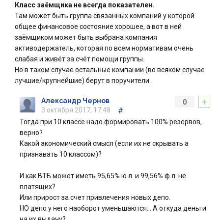
Класс заёмщика не всегда показателен.
Там может быть группа связанных компаний у которой
общее финансовое состояние хорошее, а вот в ней
заёмщиком может быть выбрана компания
активодержатель, которая по всем нормативам очень
слабая и живёт за счёт помощи группы.
Но в таком случае остальные компании (во всяком случае
лучшие/крупнейшие) берут в поручители.
+
Александр Чернов
0
3 октября 2017, 17:48
#
Тогда при 10 классе надо формировать 100% резервов,
верно?
Какой экономический смысл (если их не скрывать а
признавать 10 классом)?
И как ВТБ может иметь 95,65% ю.л. и 99,56% ф.л. не
платящих?
Или прирост за счет привлечения новых депо.
НО депо у него наоборот уменьшаются… А откуда деньги
на их выдачу?