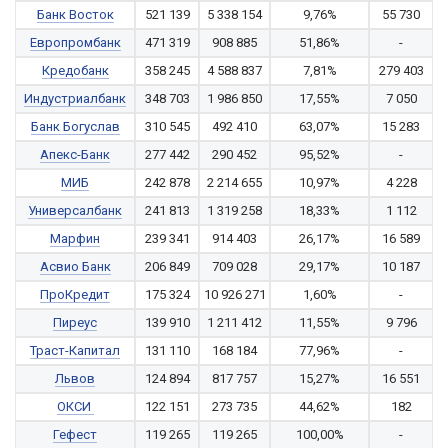
Банк Восток
521 139
5 338 154
9,76%
55 730
Европромбанк
471 319
908 885
51,86%
-
Кредобанк
358 245
4 588 837
7,81%
279 403
Индустриалбанк
348 703
1 986 850
17,55%
7 050
Банк Богуслав
310 545
492 410
63,07%
15 283
Апекс-Банк
277 442
290 452
95,52%
-
МИБ
242 878
2 214 655
10,97%
4 228
Универсалбанк
241 813
1 319 258
18,33%
1 112
Марфин
239 341
914 403
26,17%
16 589
Асвио Банк
206 849
709 028
29,17%
10 187
ПроКредит
175 324
10 926 271
1,60%
-
Пиреус
139 910
1 211 412
11,55%
9 796
Траст-Капитал
131 110
168 184
77,96%
-
Львов
124 894
817 757
15,27%
16 551
ОКСИ
122 151
273 735
44,62%
182
Гефест
119 265
119 265
100,00%
-