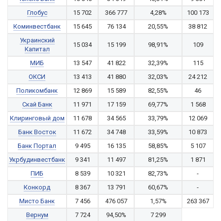
Глобус
15 702
366 777
4,28%
100 173
Коминвестбанк
15 645
76 134
20,55%
38 812
Украинский
15 034
15 199
98,91%
109
Капитал
МИБ
13 547
41 822
32,39%
115
ОКСИ
13 413
41 880
32,03%
24 212
Поликомбанк
12 869
15 589
82,55%
46
Скай Банк
11 971
17 159
69,77%
1 568
Клиринговый дом
11 678
34 565
33,79%
12 069
Банк Восток
11 672
34 748
33,59%
10 873
Банк Портал
9 495
16 135
58,85%
5 107
Укрбудинвестбанк
9 341
11 497
81,25%
1 871
ПИБ
8 539
10 321
82,73%
-
Конкорд
8 367
13 791
60,67%
-
Мисто Банк
7 456
476 057
1,57%
263 367
Вернум
7 724
94,50%
7 299