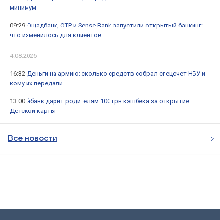
минимум
09:29
Ощадбанк, OTP и Sense Bank запустили открытый банкинг:
что изменилось для клиентов
4.08.2026
16:32
Деньги на армию: сколько средств собрал спецсчет НБУ и
кому их передали
13:00
àбанк дарит родителям 100 грн кэшбека за открытие
Детской карты
Все новости