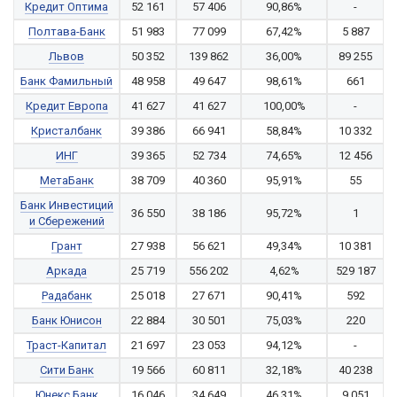
Кредит Оптима
52 161
57 406
90,86%
-
Полтава-Банк
51 983
77 099
67,42%
5 887
Львов
50 352
139 862
36,00%
89 255
Банк Фамильный
48 958
49 647
98,61%
661
Кредит Европа
41 627
41 627
100,00%
-
Кристалбанк
39 386
66 941
58,84%
10 332
ИНГ
39 365
52 734
74,65%
12 456
МетаБанк
38 709
40 360
95,91%
55
Банк Инвестиций
36 550
38 186
95,72%
1
и Сбережений
Грант
27 938
56 621
49,34%
10 381
Аркада
25 719
556 202
4,62%
529 187
Радабанк
25 018
27 671
90,41%
592
Банк Юнисон
22 884
30 501
75,03%
220
Траст-Капитал
21 697
23 053
94,12%
-
Сити Банк
19 566
60 811
32,18%
40 238
Юнекс Банк
16 046
34 649
46,31%
9 051