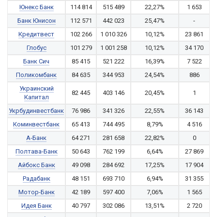
Юнекс Банк
114 814
515 489
22,27%
1 653
Банк Юнисон
112 571
442 023
25,47%
-
Кредитвест
102 266
1 010 326
10,12%
23 861
Глобус
101 279
1 001 258
10,12%
34 170
Банк Сич
85 415
521 222
16,39%
7 522
Поликомбанк
84 635
344 953
24,54%
886
Украинский
82 445
403 146
20,45%
1
Капитал
Укрбудинвестбанк
76 986
341 326
22,55%
36 143
Коминвестбанк
65 413
744 495
8,79%
4 516
А-Банк
64 271
281 658
22,82%
0
Полтава-Банк
50 643
762 199
6,64%
27 869
Айбокс Банк
49 098
284 692
17,25%
17 904
Радабанк
48 151
693 710
6,94%
31 355
Мотор-Банк
42 189
597 400
7,06%
1 565
Идея Банк
40 797
302 086
13,51%
2 720