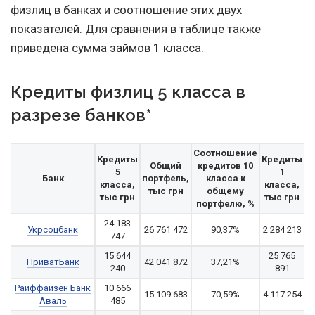
физлиц в банках и соотношение этих двух
показателей. Для сравнения в таблице также
приведена сумма займов 1 класса.
Кредиты физлиц 5 класса в
разрезе банков*
Соотношение
Кредиты
Кредиты
Общий
кредитов 10
5
1
Банк
портфель,
класса к
класса,
класса,
тыс грн
общему
тыс грн
тыс грн
портфелю, %
24 183
Укрсоцбанк
26 761 472
90,37%
2 284 213
747
15 644
25 765
ПриватБанк
42 041 872
37,21%
240
891
Райффайзен Банк
10 666
15 109 683
70,59%
4 117 254
Аваль
485