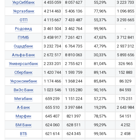
УкрСиббанк
4 455 059
8 057 627
55,29%
3 223 733
Укргазбанк
4 214 463
5 406 136
77,96%
1 096 855
ОТП
4 115 667
7 433 487
55,37%
3 293 665
Родовид
3 461 504
3 462 764
99,96%
-
ПУМБ
3 458 917
7 261 421
47,63%
3 712 841
Ощадбанк
3 232 734
6 764 735
47,79%
2 937 312
Альфа-Банк
2 672 517
8 810 063
30,33%
5 893 656
Универсалбанк
2 233 201
2 755 621
81,04%
326 965
Сбербанк
1 420 744
1 593 759
89,14%
152 883
Укрэксимбанк
1 174 466
1 368 244
85,84%
86 329
ВиЭс Банк
1 023 546
1 135 280
90,16%
84 593
Мегабанк
659 259
1 151 224
57,27%
175 251
А-Банк
655 510
3 397 684
19,29%
2 643 984
Марфин
645 407
821 397
78,57%
54 151
БМ Банк
624 060
628 511
99,29%
4 252
ВТБ
621 614
624 345
99,56%
2 458