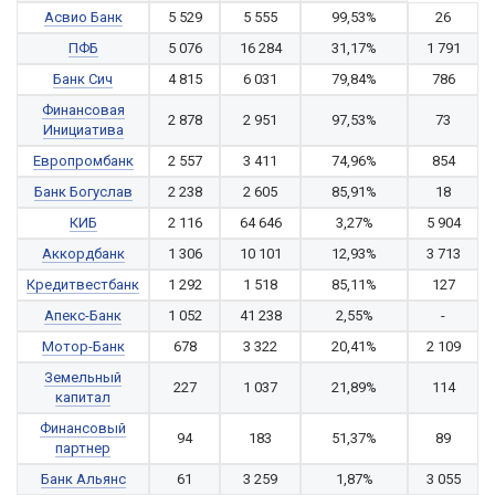
Асвио Банк
5 529
5 555
99,53%
26
ПФБ
5 076
16 284
31,17%
1 791
Банк Сич
4 815
6 031
79,84%
786
Финансовая
2 878
2 951
97,53%
73
Инициатива
Европромбанк
2 557
3 411
74,96%
854
Банк Богуслав
2 238
2 605
85,91%
18
КИБ
2 116
64 646
3,27%
5 904
Аккордбанк
1 306
10 101
12,93%
3 713
Кредитвестбанк
1 292
1 518
85,11%
127
Апекс-Банк
1 052
41 238
2,55%
-
Мотор-Банк
678
3 322
20,41%
2 109
Земельный
227
1 037
21,89%
114
капитал
Финансовый
94
183
51,37%
89
партнер
Банк Альянс
61
3 259
1,87%
3 055