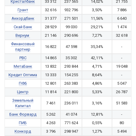
Кристалбанк
33 312
237 565
14,02%
21 755
Грант
32 616
932 796
3,50%
7 886
Аккордбанк
31 377
271 501
11,56%
6 640
Скай Банк
28 929
99 030
29,21%
1 474
Вернум
21 146
290 696
7,27%
32 618
Финансовый
16 822
47 598
35,34%
-
партнер
РВС
14 865
35 302
42,11%
-
МетаБанк
13 832
293 844
4,71%
19 048
Кредит Оптима
13 333
154 255
8,64%
-
ПФБ
12 801
263 383
4,86%
5 047
Центр
11 814
221 800
5,33%
26 787
Земельный
7 461
236 011
3,16%
51 583
Капитал
Банк Форвард
5 262
41 074
12,81%
-
ПИБ
4 263
771 624
0,55%
80
Конкорд
3 796
298 947
1,27%
5 494