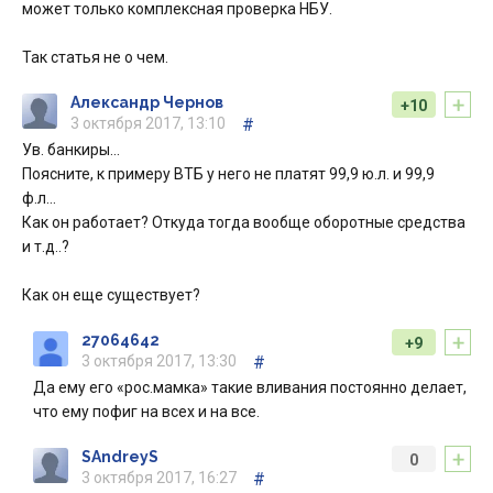
может только комплексная проверка НБУ.
Так статья не о чем.
+
Александр Чернов
+10
3 октября 2017, 13:10
#
Ув. банкиры…
Поясните, к примеру ВТБ у него не платят 99,9 ю.л. и 99,9
ф.л…
Как он работает? Откуда тогда вообще оборотные средства
и т.д..?
Как он еще существует?
+
27064642
+9
3 октября 2017, 13:30
#
Да ему его «рос.мамка» такие вливания постоянно делает,
что ему пофиг на всех и на все.
+
SAndreyS
0
3 октября 2017, 16:27
#