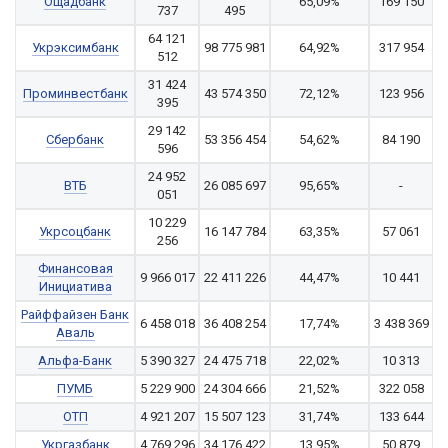
Ощадбанк
65,09%
169 150
737
495
64 121
Укрэксимбанк
98 775 981
64,92%
317 954
512
31 424
Проминвестбанк
43 574 350
72,12%
123 956
395
29 142
Сбербанк
53 356 454
54,62%
84 190
596
24 952
ВТБ
26 085 697
95,65%
-
051
10 229
Укрсоцбанк
16 147 784
63,35%
57 061
256
Финансовая
9 966 017
22 411 226
44,47%
10 441
Инициатива
Райффайзен Банк
6 458 018
36 408 254
17,74%
3 438 369
Аваль
Альфа-Банк
5 390 327
24 475 718
22,02%
10 313
ПУМБ
5 229 900
24 304 666
21,52%
322 058
ОТП
4 921 207
15 507 123
31,74%
133 644
Укргазбанк
4 769 296
34 176 422
13,95%
50 879