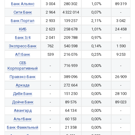
Банк Альянс
3 004
280 302
1,07%
89 319
Сити Банк
2 964
4 322 014
0,07%
-
Банк Портал
2 933
139 257
2,11%
3 042
КИБ
2 623
258 678
1,01%
24 458
Банк 3/4
2 041
209 788
0,97%
-
Экспресс-Банк
762
540 598
0,14%
1 590
АП Банк
539
216 076
0,25%
9 253
СЕБ
-
716 959
0,00%
-
Корпоративный
Правэкс-Банк
-
389 096
0,00%
26 909
Аркада
-
272 664
0,00%
-
ДиВи Банк
-
151 250
0,00%
28 100
Дойче Банк
-
89 576
0,00%
89 023
Авангард
-
64 134
0,00%
-
АльтБанк
-
60 153
0,00%
-
Банк Фамильный
-
21 358
0,00%
-