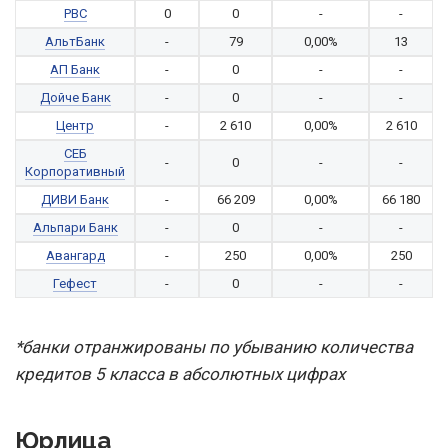
РВС
0
0
-
-
АльтБанк
-
79
0,00%
13
АП Банк
-
0
-
-
Дойче Банк
-
0
-
-
Центр
-
2 610
0,00%
2 610
СЕБ
-
0
-
-
Корпоративный
ДИВИ Банк
-
66 209
0,00%
66 180
Альпари Банк
-
0
-
-
Авангард
-
250
0,00%
250
Гефест
-
0
-
-
*банки отранжированы по убыванию количества
кредитов 5 класса в абсолютных цифрах
Юрлица