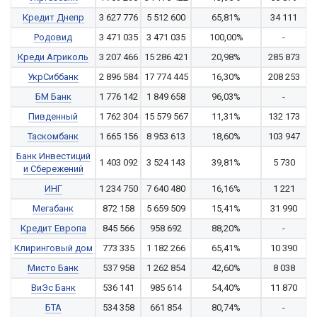
Кредит Днепр
3 627 776
5 512 600
65,81%
34 111
Родовид
3 471 035
3 471 035
100,00%
-
Креди Агриколь
3 207 466
15 286 421
20,98%
285 873
УкрСиббанк
2 896 584
17 774 445
16,30%
208 253
БМ Банк
1 776 142
1 849 658
96,03%
-
Пивденный
1 762 304
15 579 567
11,31%
132 173
Таскомбанк
1 665 156
8 953 613
18,60%
103 947
Банк Инвестиций
1 403 092
3 524 143
39,81%
5 730
и Сбережений
ИНГ
1 234 750
7 640 480
16,16%
1 221
Мегабанк
872 158
5 659 509
15,41%
31 990
Кредит Европа
845 566
958 692
88,20%
-
Клиринговый дом
773 335
1 182 266
65,41%
10 390
Мисто Банк
537 958
1 262 854
42,60%
8 038
ВиЭс Банк
536 141
985 614
54,40%
11 870
БТА
534 358
661 854
80,74%
-