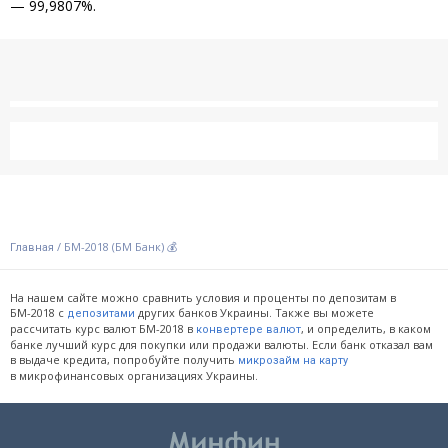
— 99,9807%.
/
БМ-2018 (БМ Банк) 💰
Главная
На нашем сайте можно сравнить условия и проценты по депозитам в
БМ-2018 с
других банков Украины. Также вы можете
депозитами
рассчитать курс валют БМ-2018 в
, и определить, в каком
конвертере валют
банке лучший курс для покупки или продажи валюты. Если банк отказал вам
в выдаче кредита, попробуйте получить
микрозайм на карту
в микрофинансовых организациях Украины.