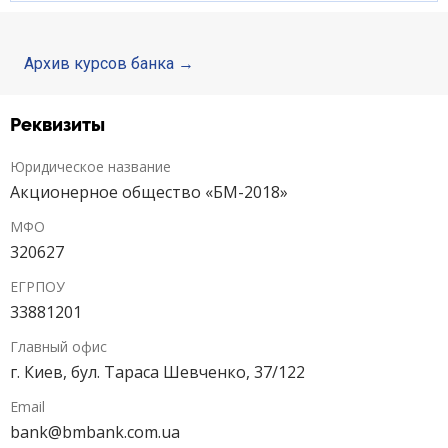
Депозиты юр. лиц
Архив курсов банка
Кредити для бізнеса
Реквизиты
Карты
Юридическое название
Отделения и банкоматы
Акционерное общество «БМ-2018»
МФО
Интернет-банкинг
320627
Банки-партнеры
ЕГРПОУ
33881201
Акции
Главный офис
г. Киев, бул. Тараса Шевченко, 37/122
Счета для бизнеса
Email
bank@bmbank.com.ua