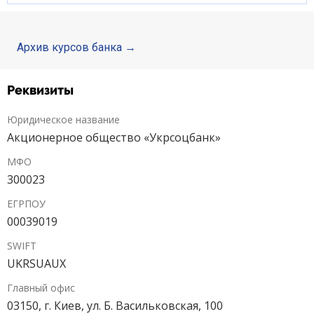
Депозиты юр. лиц
Архив курсов банка
Кредити для бізнеса
Реквизиты
Карты
Юридическое название
Отделения и банкоматы
Акционерное общество «Укрсоцбанк»
МФО
Интернет-банкинг
300023
Банки-партнеры
ЕГРПОУ
00039019
Акции
SWIFT
UKRSUAUX
Счета для бизнеса
Главный офис
03150, г. Киев, ул. Б. Васильковская, 100