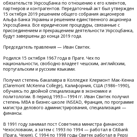
обязательств Укрсоцбанка по отношению к его клиентов,
партнеров и контрагентов. Передаточный акт был утвержден
15 октября 2019 решением общего собрания акционеров
Альфа-Банка Украины и решением единственного акционера
Укрсоцбанка. Все юридические процедуры, связанные с
присоединением и прекращением деятельности Укрсоцбанка,
будут завершены до конца 2019 года.
Председатель правления — Иван Свитек.
Родился 15 октября 1967 года в Праге. Чех по
национальности, свободно владеет чешским, английским,
португальским и русским языками.
Получил степень бакалавра в Колледже Клермонт Мак-Кенна
(Claremont McKenna College), Калифорния, США (1986−1990),
обучаясь по двойной специализации в экономике и
политологии. В период 1993—1994 гг. Иван Свитек получил
степень МВА в бизнес-школе INSEAD, Франция, по программе
магистра делового администрирования, специализация —
финансы.
В 1991 году занимал пост Советника министра финансов
Чехословакии, а затем с 1993 по 1994 — работал в Citibank
(Прага, Чехия). С 1994 по 1998 годы Свитек работал в Pepsi