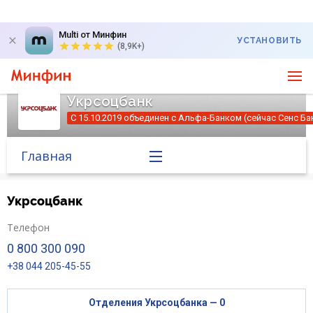
Multi от Минфин
УСТАНОВИТЬ
(8,9K+)
Укрсоцбанк
С 15.10.2019 объединен с Альфа-Банком (сейчас Сенс Ба
Главная
Банк в новостях
Укрсоцбанк
Курс валют в банке
Телефон
0 800 300 090
Вопросы банку
+38 044 205-45-55
Отзывы
Отделения Укрсоцбанка — 0