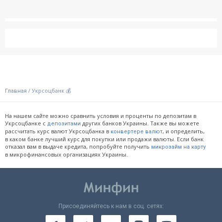
/
Укрсоцбанк 💰
Главная
На нашем сайте можно сравнить условия и проценты по депозитам в
Укрсоцбанке с
других банков Украины. Также вы можете
депозитами
рассчитать курс валют Укрсоцбанка в
, и определить,
конвертере валют
в каком банке лучший курс для покупки или продажи валюты. Если банк
отказал вам в выдаче кредита, попробуйте получить
микрозайм на карту
в микрофинансовых организациях Украины.
Присоединяйтесь к нам в соц. сетях: