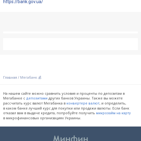
https://bank.gov.ua/
/
Мегабанк 💰
Главная
На нашем сайте можно сравнить условия и проценты по депозитам в
Мегабанке с
других банков Украины. Также вы можете
депозитами
рассчитать курс валют Мегабанка в
, и определить,
конвертере валют
в каком банке лучший курс для покупки или продажи валюты. Если банк
отказал вам в выдаче кредита, попробуйте получить
микрозайм на карту
в микрофинансовых организациях Украины.