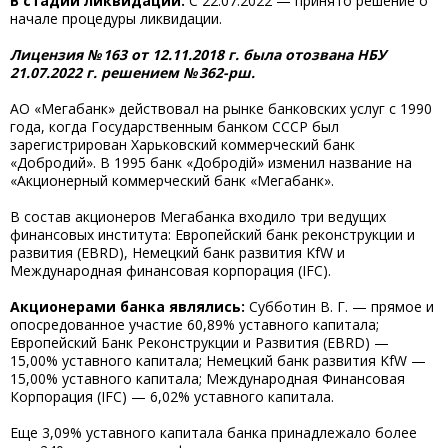
В стадии ликвидации.
С 22.07.2022 — принято решение о
начале процедуры ликвидации.
Лицензия № 163 от 12.11.2018 г. была отозвана НБУ
21.07.2022 г. решением
№ 362-рш.
АО «Мегабанк» действовал на рынке банковских услуг с 1990
года, когда Государственным банком СССР был
зарегистрирован Харьковский коммерческий банк
«Добродий». В 1995 банк «Добродій» изменил название на
«Акционерный коммерческий банк «Мегабанк».
В состав акционеров Мегабанка входило три ведущих
финансовых института: Европейский банк реконструкции и
развития (EBRD), Немецкий банк развития KfW и
Международная финансовая корпорация (IFC).
Акционерами банка являлись:
Субботин В. Г. — прямое и
опосредованное участие 60,89% уставного капитала;
Европейский Банк Реконструкции и Развития (EBRD) —
15,00% уставного капитала; Немецкий банк развития KfW —
15,00% уставного капитала; Международная Финансовая
Корпорация (IFC) — 6,02% уставного капитала.
Еще 3,09% уставного капитала банка принадлежало более