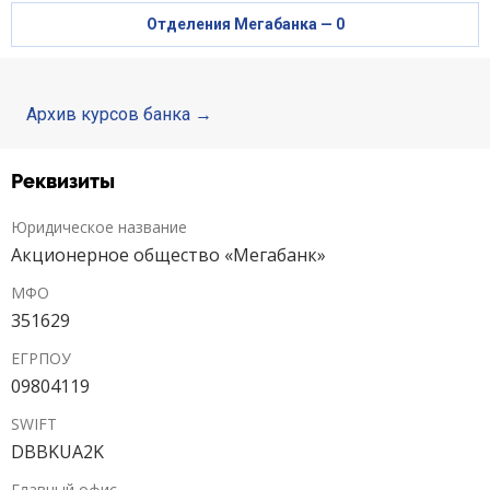
Отделения Мегабанка — 0
Депозиты юр. лиц
Кредити для бізнеса
Архив курсов банка
Карты
Реквизиты
Отделения и банкоматы
Юридическое название
Акционерное общество «Мегабанк»
Интернет-банкинг
МФО
Банки-партнеры
351629
ЕГРПОУ
Акции
09804119
Счета для бизнеса
SWIFT
DBBKUA2K
Главный офис