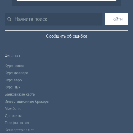
Найти
Сообщить об ошибке
Финансы
Курс валют
Курс доллара
Курс евро
Курс НБУ
Банковские карты
Инвестиционные брокеры
Межбанк
Депозиты
Тарифы на газ
Конвертер валют