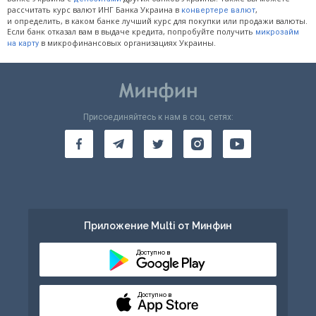
рассчитать курс валют ИНГ Банка Украина в
,
конвертере валют
и определить, в каком банке лучший курс для покупки или продажи валюты.
Если банк отказал вам в выдаче кредита, попробуйте получить
микрозайм
в микрофинансовых организациях Украины.
на карту
Присоединяйтесь к нам в соц. сетях:
Приложение Multi от Минфин
Доступно в
Доступно в