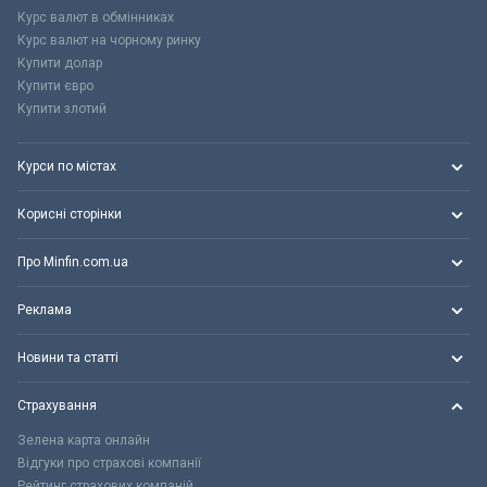
Курс валют в обмінниках
Курс валют на чорному ринку
Купити долар
Купити євро
Купити злотий
Курси по містах
Корисні сторінки
Про Minfin.com.ua
Реклама
Новини та статті
Страхування
Зелена карта онлайн
Відгуки про страхові компанії
Рейтинг страхових компаній