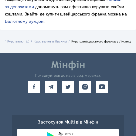
за депозитами
допоможуть вам ефективно керувати своїми
коштами.
Знайти де купити швейцарського франка можна на
Валютному аукціоні
.
на
Курс валют 📈
Курс валют в Лисянці
Курс швейцарського франка у Лисянці
Приєднуйтесь до нас в соц. мережах:
Застосунок Multi від Мінфін
Доступно в