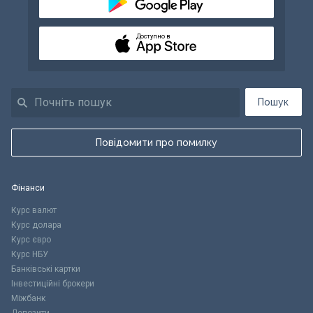
Доступно в
Пошук
Повідомити про помилку
Фінанси
Курс валют
Курс долара
Курс євро
Курс НБУ
Банківські картки
Інвестиційні брокери
Міжбанк