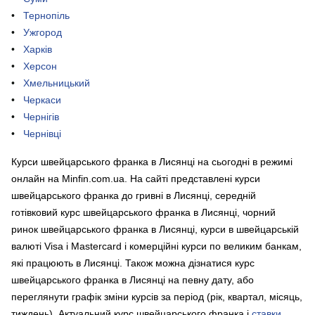
Тернопіль
Ужгород
Харків
Херсон
Хмельницький
Черкаси
Чернігів
Чернівці
Курси швейцарського франка в Лисянці на сьогодні в режимі
онлайн на Minfin.com.ua. На сайті представлені курси
швейцарського франка до гривні в Лисянці, середній
готівковий курс швейцарського франка в Лисянці, чорний
ринок швейцарського франка в Лисянці, курси в швейцарській
валюті Visa і Mastercard і комерційні курси по великим банкам,
які працюють в Лисянці. Також можна дізнатися курс
швейцарського франка в Лисянці на певну дату, або
переглянути графік зміни курсів за період (рік, квартал, місяць,
тиждень). Актуальний курс швейцарського франка і
ставки