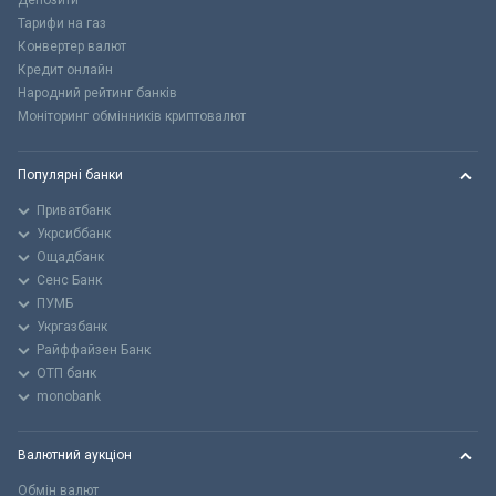
Депозити
Тарифи на газ
Конвертер валют
Кредит онлайн
Народний рейтинг банків
Моніторинг обмінників криптовалют
Популярні банки
Приватбанк
Укрсиббанк
Ощадбанк
Сенс Банк
ПУМБ
Укргазбанк
Райффайзен Банк
ОТП банк
monobank
Валютний аукціон
Обмін валют