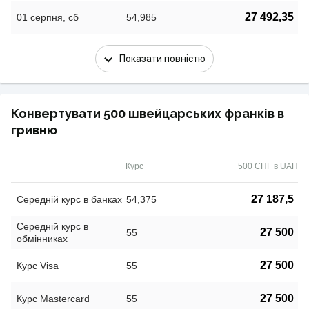
27 492,35
01 серпня, сб
54,985
Показати повністю
Конвертувати 500 швейцарських франків в
гривню
Курс
500 CHF в UAH
27 187,5
Середній курс в банках
54,375
Середній курс в
27 500
55
обмінниках
27 500
Курс Visa
55
27 500
Курс Mastercard
55