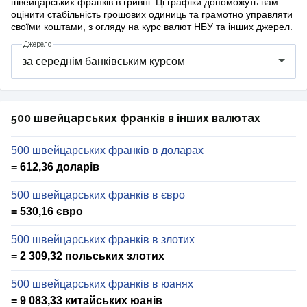
швейцарських франків в гривні. Ці графіки допоможуть вам
оцінити стабільність грошових одиниць та грамотно управляти
своїми коштами, з огляду на курс валют НБУ та інших джерел.
Джерело
500 швейцарських франків в інших валютах
500 швейцарських франків в доларах
= 612,36 доларів
500 швейцарських франків в євро
= 530,16 євро
500 швейцарських франків в злотих
= 2 309,32 польських злотих
500 швейцарських франків в юанях
= 9 083,33 китайських юанів