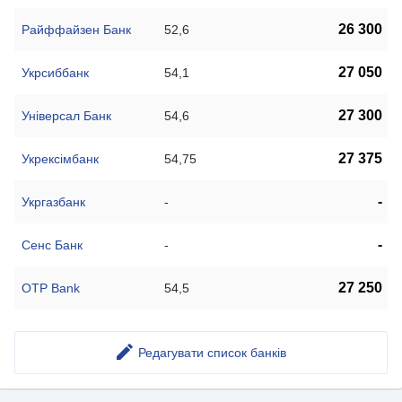
26 300
Райффайзен Банк
52,6
27 050
Укрсиббанк
54,1
27 300
Універсал Банк
54,6
27 375
Укрексімбанк
54,75
-
Укргазбанк
-
-
Сенс Банк
-
27 250
OTP Bank
54,5
Редагувати список банків