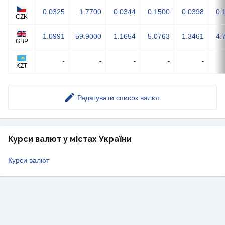
0.0325
1.7700
0.0344
0.1500
0.0398
0.
CZK
1.0991
59.9000
1.1654
5.0763
1.3461
4.
GBP
-
-
-
-
-
KZT
Редагувати список валют
Курси валют у містах України
Курси валют