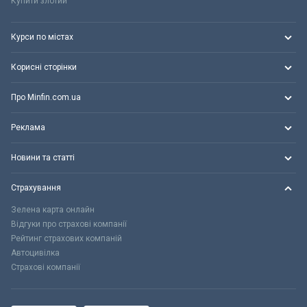
Купити злотий
Курси по містах
Корисні сторінки
Про Minfin.com.ua
Реклама
Новини та статті
Страхування
Зелена карта онлайн
Відгуки про страхові компанії
Рейтинг страхових компаній
Автоцивілка
Страхові компанії