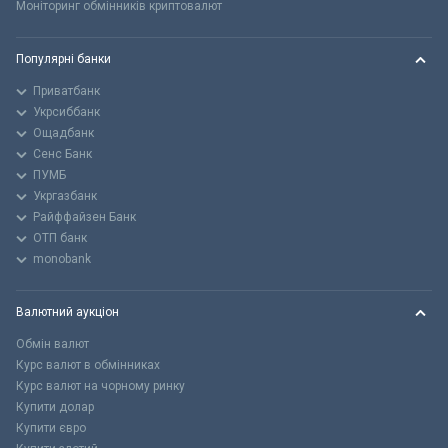
Моніторинг обмінників криптовалют
Популярні банки
Приватбанк
Укрсиббанк
Ощадбанк
Сенс Банк
ПУМБ
Укргазбанк
Райффайзен Банк
ОТП банк
monobank
Валютний аукціон
Обмін валют
Курс валют в обмінниках
Курс валют на чорному ринку
Купити долар
Купити євро