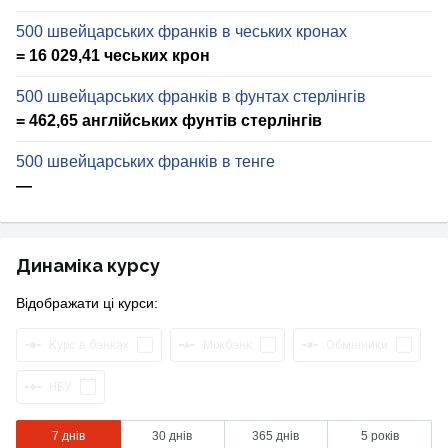
500 швейцарських франків в чеських кронах
= 16 029,41 чеських крон
500 швейцарських франків в фунтах стерлінгів
= 462,65 англійських фунтів стерлінгів
500 швейцарських франків в тенге
—
Динаміка курсу
Відображати ці курси:
Курс в банках
Міжбанк
Обмінники
НБУ
7 днів
30 днів
365 днів
5 років