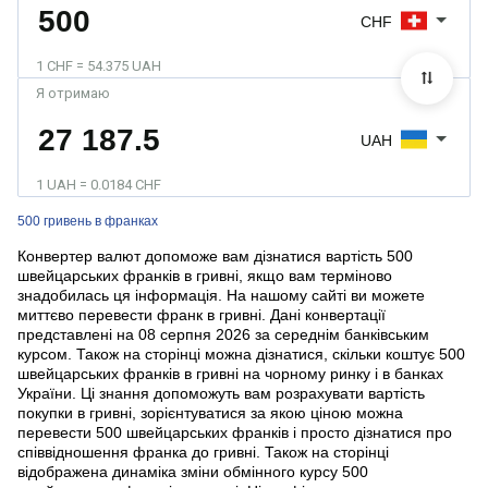
CHF
1 CHF = 54.375 UAH
Я отримаю
UAH
1 UAH = 0.0184 CHF
500 гривень в франках
Конвертер валют допоможе вам дізнатися вартість 500
швейцарських франків в гривні, якщо вам терміново
знадобилась ця інформація. На нашому сайті ви можете
миттєво перевести франк в гривні. Дані конвертації
представлені на 08 серпня 2026 за середнім банківським
курсом. Також на сторінці можна дізнатися, скільки коштує 500
швейцарських франків в гривні на чорному ринку і в банках
України. Ці знання допоможуть вам розрахувати вартість
покупки в гривні, зорієнтуватися за якою ціною можна
перевести 500 швейцарських франків і просто дізнатися про
співвідношення франка до гривні. Також на сторінці
відображена динаміка зміни обмінного курсу 500