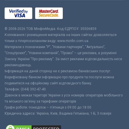
© 2008-2026 ТОВ МiнфiнМедiа. Код ЄДРПОУ: 35506859
Копіювання і розміщення матеріалів на інших сайтах дозволяється
тільки з гіперпосиланням виду: www.minfin.com.ua
Матеріали з позначками "Р", "Новини партнерів", "Актуально",
"Спецпроект", "Новини компаній", "Промо" – це реклама, в розумінні
Закону України "Про рекламу". За зміст реклами відповідальність несе
рекламодавець.
Інформація на даній сторінці не є рекламою банківських послуг.
Верифіковану банком інформацію про продукти та послуги можна
подивитися на офіційному сайті відповідного банку.
Телефон: (044) 392-47-40
Дзвінок в межах території України з усіх номерів операторів мобільного
та міського зв’язку за тарифами операторів
Графік роботи: понеділок – п’ятниця з 09:00 до 18:00
Юридична адреса: Україна, Київ, Вадима Гетьмана, 1-Б, 3 поверх