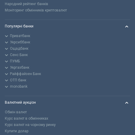
Народний рейтинг банків
Моніторинг обмінників криптовалют
Популярні банки
Приватбанк
Укрсиббанк
Ощадбанк
Сенс Банк
ПУМБ
Укргазбанк
Райффайзен Банк
ОТП банк
monobank
Валютний аукціон
Обмін валют
Курс валют в обмінниках
Курс валют на чорному ринку
Купити долар