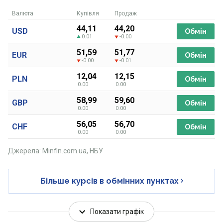
Валюта
Купівля
Продаж
44,11
44,20
USD
Обмін
0.01
-0.00
51,59
51,77
EUR
Обмін
-0.00
-0.01
12,04
12,15
PLN
Обмін
0.00
0.00
58,99
59,60
GBP
Обмін
0.00
0.00
56,05
56,70
CHF
Обмін
0.00
0.00
Джерела: Minfin.com.ua, НБУ
Більше курсів в обмінних пунктах
Показати графік