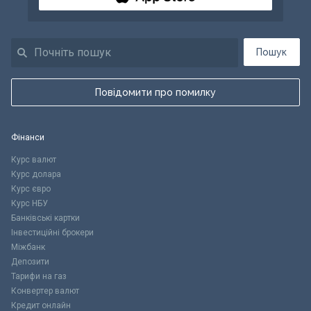
Пошук
Повідомити про помилку
Фінанси
Курс валют
Курс долара
Курс євро
Курс НБУ
Банківські картки
Інвестиційні брокери
Міжбанк
Депозити
Тарифи на газ
Конвертер валют
Кредит онлайн