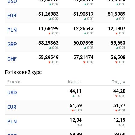
USD
0.09
0.02
0.03
51,26983
51,90517
51,5989
EUR
0.02
0.01
0.04
11,68499
12,26643
12,1907
PLN
-0.00
0.00
-0.00
58,29363
60,07595
59,653
GBP
0.06
0.03
0.21
55,29549
57,21474
56,508
CHF
-0.06
-0.07
-0.08
Готівковий курс
Валюта
Купівля
Продаж
44,11
44,20
USD
0.01
-0.00
51,59
51,77
EUR
-0.00
-0.01
12,04
12,15
PLN
0.00
0.00
58,99
59,60