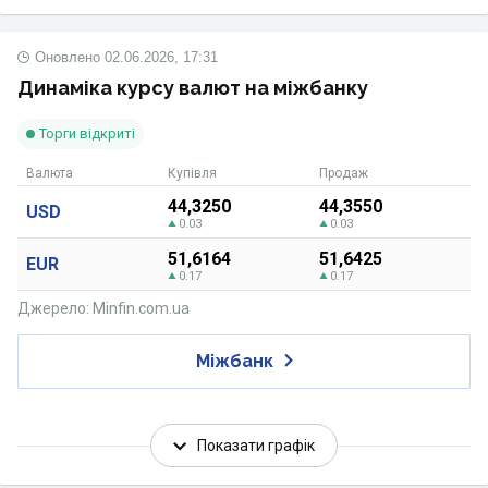
Оновлено
02.06.2026, 17:31
Динаміка курсу валют на міжбанку
Торги відкриті
Валюта
Купівля
Продаж
44,3250
44,3550
USD
0.03
0.03
51,6164
51,6425
EUR
0.17
0.17
Джерело: Minfin.com.ua
Міжбанк
Показати графік