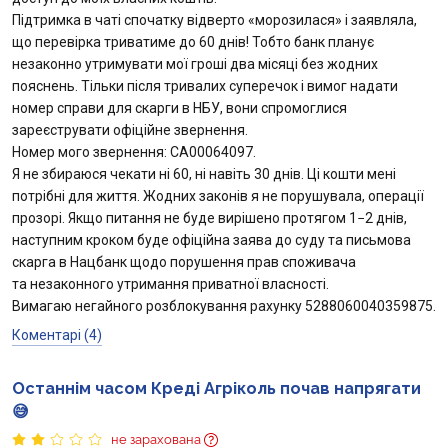
​Підтримка в чаті спочатку відверто «морозилася» і заявляла,
що перевірка триватиме до 60 днів! Тобто банк планує
незаконно утримувати мої гроші два місяці без жодних
пояснень. Тільки після тривалих суперечок і вимог надати
номер справи для скарги в НБУ, вони спромоглися
зареєструвати офіційне звернення.
​Номер мого звернення: CA00064097.
​Я не збираюся чекати ні 60, ні навіть 30 днів. Ці кошти мені
потрібні для життя. Жодних законів я не порушувала, операції
прозорі. Якщо питання не буде вирішено протягом 1−2 днів,
наступним кроком буде офіційна заява до суду та письмова
скарга в Нацбанк щодо порушення прав споживача
та незаконного утримання приватної власності.
​Вимагаю негайного розблокування рахунку 5288060040359875.
Коментарі (4)
Останнім часом Креді Агріколь почав напрягати
😅
не зарахована