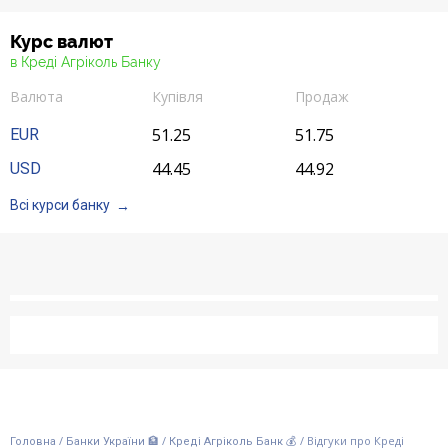
Курс валют
в Креді Агріколь Банку
Валюта
Купівля
Продаж
51.25
51.75
EUR
44.45
44.92
USD
Всі курси банку
/
/
/
Відгуки про Креді
Головна
Банки України 🏦
Креді Агріколь Банк 💰