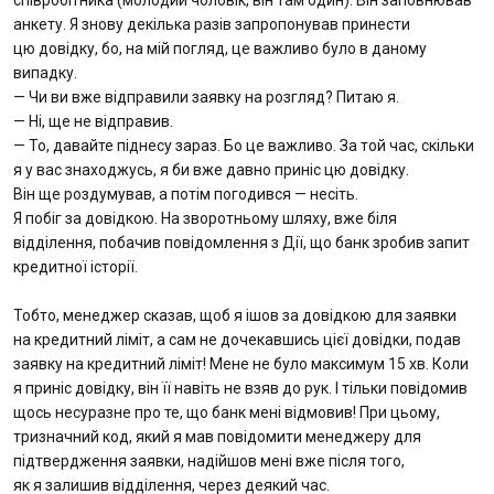
співробітника (молодий чоловік, він там один). Він заповнював
анкету. Я знову декілька разів запропонував принести
цю довідку, бо, на мій погляд, це важливо було в даному
випадку.
— Чи ви вже відправили заявку на розгляд? Питаю я.
— Ні, ще не відправив.
— То, давайте піднесу зараз. Бо це важливо. За той час, скільки
я у вас знаходжусь, я би вже давно приніс цю довідку.
Він ще роздумував, а потім погодився — несіть.
Я побіг за довідкою. На зворотньому шляху, вже біля
відділення, побачив повідомлення з Дії, що банк зробив запит
кредитної історії.
Тобто, менеджер сказав, щоб я ішов за довідкою для заявки
на кредитний ліміт, а сам не дочекавшись цієї довідки, подав
заявку на кредитний ліміт! Мене не було максимум 15 хв. Коли
я приніс довідку, він її навіть не взяв до рук. І тільки повідомив
щось несуразне про те, що банк мені відмовив! При цьому,
тризначний код, який я мав повідомити менеджеру для
підтвердження заявки, надійшов мені вже після того,
як я залишив відділення, через деякий час.