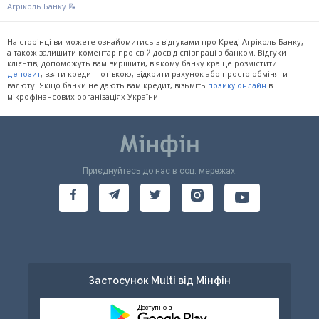
Агріколь Банку 📝
На сторінці ви можете ознайомитись з відгуками про Креді Агріколь Банку,
а також залишити коментар про свій досвід співпраці з банком. Відгуки
клієнтів, допоможуть вам вирішити, в якому банку краще розмістити
, взяти кредит готівкою, відкрити рахунок або просто обміняти
депозит
валюту. Якщо банки не дають вам кредит, візьміть
в
позику онлайн
мікрофінансових організаціях України.
Приєднуйтесь до нас в соц. мережах:
Застосунок Multi від Мінфін
Доступно в