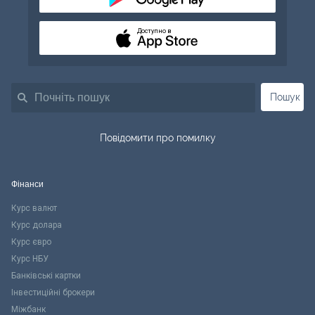
Доступно в
Пошук
Повідомити про помилку
Фінанси
Курс валют
Курс долара
Курс євро
Курс НБУ
Банківські картки
Інвестиційні брокери
Міжбанк