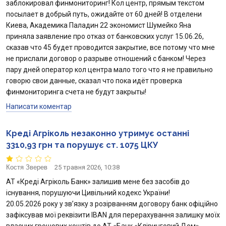
заблокировал финмониторинг! Кол центр, прямым текстом
посылает в добрый путь, ожидайте от 60 дней! В отделени
Киева, Академика Паладин 22 экономист Шумейко Яна
приняла заявление про отказ от банковских услуг 15.06.26,
сказав что 45 будет проводится закрытие, все потому что мне
не прислали договор о разрыве отношений с банком! Через
пару дней оператор кол центра мало того что я не правильно
говорю свои данные, сказал что пока идёт проверка
финмониторинга счета не будут закрыты!
Написати коментар
Креді Агріколь незаконно утримує останні
3310,93 грн та порушує ст. 1075 ЦКУ
Костя Зверев
25 травня 2026, 10:38
АТ «Креді Агріколь Банк» залишив мене без засобів до
існування, порушуючи Цивільний кодекс України!
20.05.2026 року у зв’язку з розірванням договору банк офіційно
зафіксував мої реквізити IBAN для перерахування залишку моїх