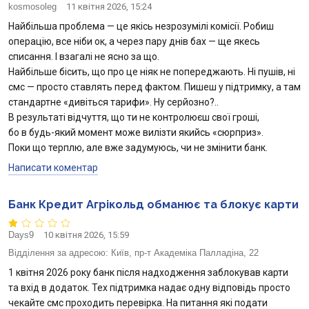
kosmosoleg
11 квітня 2026, 15:24
Найбільша проблема — це якісь незрозумілі комісії. Робиш
операцію, все ніби ок, а через пару днів бах — ще якесь
списання. І взагалі не ясно за що.
Найбільше бісить, що про це ніяк не попереджають. Ні пушів, ні
смс — просто ставлять перед фактом. Пишеш у підтримку, а там
стандартне «дивіться тарифи». Ну серйозно?..
В результаті відчуття, що ти не контролюєш свої гроші,
бо в будь-який момент може вилізти якийсь «сюрприз».
Поки що терплю, але вже задумуюсь, чи не змінити банк.
Написати коментар
Банк Кредит Агрікольд обманює та блокує карти
Days9
10 квітня 2026, 15:59
Відділення за адресою:
Київ, пр-т Академіка Палладіна, 22
1 квітня 2026 року банк після надходження заблокував карти
та вхід в додаток. Тех підтримка надає одну відповідь просто
чекайте смс проходить перевірка. На питання які подати