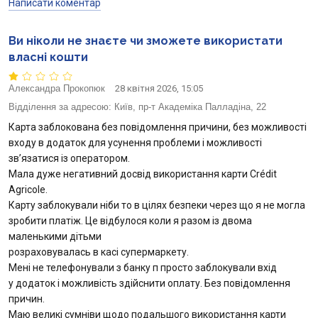
Написати коментар
Ви ніколи не знаєте чи зможете використати
власні кошти
Александра Прокопюк
28 квітня 2026, 15:05
Відділення за адресою:
Київ, пр-т Академіка Палладіна, 22
Карта заблокована без повідомлення причини, без можливості
входу в додаток для усунення проблеми і можливості
звʼязатися із оператором.
Мала дуже негативний досвід використання карти Crédit
Agricole.
Карту заблокували ніби то в цілях безпеки через що я не могла
зробити платіж. Це відбулося коли я разом із двома
маленькими дітьми
розраховувалась в касі супермаркету.
Мені не телефонували з банку п просто заблокували вхід
у додаток і можливість здійснити оплату. Без повідомлення
причин.
Маю великі сумніви щодо подальшого використання карти