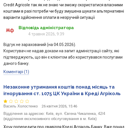
Credit Agricole так як не знаю чи зможу скористатися власними
коштами в разі потреби чи буду змушена шукати альтернативні
варіанти здійснення оплати в незручній ситуації
Відповідь адміністратора
4 травня 2026, 9:39
Відгук не зарахований (на 04.05.2026).
Користувач не надав докази на запит адміністрації сайту, які
підтверджують, що він є клієнтом або користувався послугами
даного банку.
Коментарі (1)
Незаконне утримання коштів понад місяць та
ігнорування ст. 1075 ЦК України в Креді Агріколь
Василь Холостенко
26 квітня 2026, 15:46
Відділення за адресою:
Київ, вул. Євгена Чикаленка, 42/4
(відділення ексклюзивного обслуговування в м. Київ)
Хочу попередити про свавілля Креді Агріколь Банку. Вже понад