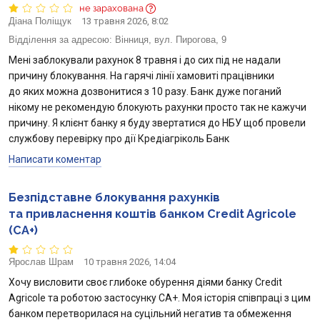
не зарахована
Діана Поліщук
13 травня 2026, 8:02
Відділення за адресою:
Вінниця, вул. Пирогова, 9
Мені заблокували рахунок 8 травня і до сих під не надали
причину блокування. На гарячі лінії хамовиті працівники
до яких можна дозвонитися з 10 разу. Банк дуже поганий
нікому не рекомендую блокують рахунки просто так не кажучи
причину. Я клієнт банку я буду звертатися до НБУ щоб провели
службову перевірку про дії Кредіагріколь Банк
Написати коментар
Безпідставне блокування рахунків
та привласнення коштів банком Credit Agricole
(CA+)
Ярослав Шрам
10 травня 2026, 14:04
Хочу висловити своє глибоке обурення діями банку Credit
Agricole та роботою застосунку CA+. Моя історія співпраці з цим
банком перетворилася на суцільний негатив та обмеження