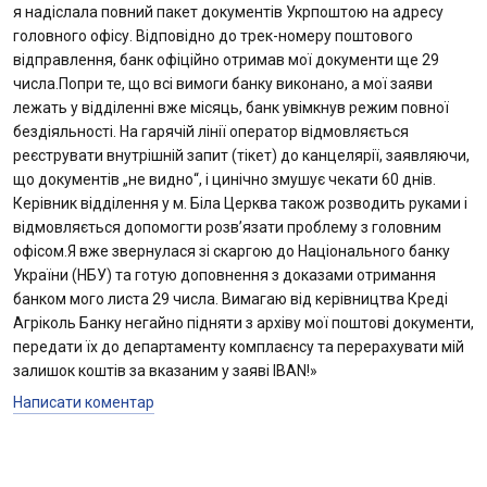
я надіслала повний пакет документів Укрпоштою на адресу
головного офісу. Відповідно до трек-номеру поштового
відправлення, банк офіційно отримав мої документи ще 29
числа.Попри те, що всі вимоги банку виконано, а мої заяви
лежать у відділенні вже місяць, банк увімкнув режим повної
бездіяльності. На гарячій лінії оператор відмовляється
реєструвати внутрішній запит (тікет) до канцелярії, заявляючи,
що документів „не видно“, і цинічно змушує чекати 60 днів.
Керівник відділення у м. Біла Церква також розводить руками і
відмовляється допомогти розв’язати проблему з головним
офісом.Я вже звернулася зі скаргою до Національного банку
України (НБУ) та готую доповнення з доказами отримання
банком мого листа 29 числа. Вимагаю від керівництва Креді
Агріколь Банку негайно підняти з архіву мої поштові документи,
передати їх до департаменту комплаєнсу та перерахувати мій
залишок коштів за вказаним у заяві IBAN!»
Написати коментар