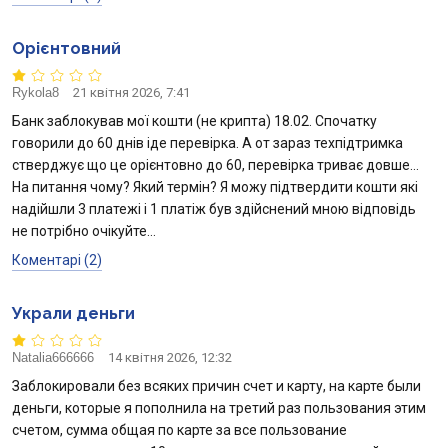
Орієнтовний
Rykola8
21 квітня 2026, 7:41
Банк заблокував мої кошти (не крипта) 18.02. Спочатку
говорили до 60 днів іде перевірка. А от зараз техпідтримка
стверджує що це орієнтовно до 60, перевірка триває довше…
На питання чому? Який термін? Я можу підтвердити кошти які
надійшли 3 платежі і 1 платіж був здійснений мною відповідь
не потрібно очікуйте…
Коментарі (2)
Украли деньги
Natalia666666
14 квітня 2026, 12:32
Заблокировали без всяких причин счет и карту, на карте были
деньги, которые я пополнила на третий раз пользования этим
счетом, сумма общая по карте за все пользование