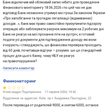
Банк відключив мій обліковий запис нібито для проведення
Фінансового моніторингу 18.06.2026 і по цей час не дає
відповіді Банк незаконно утримує мої гроші.За законом України
«Про запобігання та протидію легалізації (відмиванню)
доходів…», банк має право самостійно призупинити підозрілу
операцію або заблокувати рахунок максимум на 2 робочих дні.
Банк не реагує на мої прохання піти на зустріч, я готовий
подати усі документи для підтвердження доходу які вони
ігнорують і стверджують, шо фінансова перевірка проходить
від 60 днів, почитавши відгуки — розумію. шо це стандартний
процес для цього банку, чому НБУ не реагує
на правопорушення?
Написати коментар
Финмониторинг
Александра Подоприхина
17 червня 2026, 19:42
Відділення за адресою:
Київ, пр-т Академіка Палладіна, 22
После перевода от родителей 9000, и снятии 6000, останое