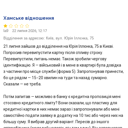
Хамське відношення
la9
22 липня 2026, 12:17
Відділення за адресою:
Київ, вул. Юрія Іллєнка, 75
21 липня зайшов до відділення на Юрія Іллєнка, 75 в Києві.
Попросив перевипустити картку після спливу строку.
Перевипустили, питань немає. Також зробили чергову
ідентифікацію. Я — військовий і в мене в квартирі була довідка
з частини про місце служби (форма 5). Запропонував принести,
бо це рядом — 15−20 хвилин на туди та назад сумарно.
Сказали — не треба.
Потім запитав — можливо в банку є кредитна пропозиція мені
стосовно кредитного ліміту? Вони сказали, що пластику для
кредитної картки в них немає зараз і запропонували або мені
самостійно подати заявку в додатку на 10 тис або через них на
більшу суму. Я вибрав другий варіант. Пересів до іншого