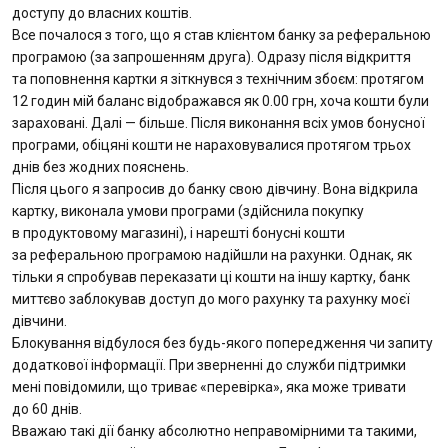
доступу до власних коштів.
Все почалося з того, що я став клієнтом банку за реферальною
програмою (за запрошенням друга). Одразу після відкриття
та поповнення картки я зіткнувся з технічним збоєм: протягом
12 годин мій баланс відображався як 0.00 грн, хоча кошти були
зараховані. Далі — більше. Після виконання всіх умов бонусної
програми, обіцяні кошти не нараховувалися протягом трьох
днів без жодних пояснень.
Після цього я запросив до банку свою дівчину. Вона відкрила
картку, виконала умови програми (здійснила покупку
в продуктовому магазині), і нарешті бонусні кошти
за реферальною програмою надійшли на рахунки. Однак, як
тільки я спробував переказати ці кошти на іншу картку, банк
миттєво заблокував доступ до мого рахунку та рахунку моєї
дівчини.
Блокування відбулося без будь-якого попередження чи запиту
додаткової інформації. При зверненні до служби підтримки
мені повідомили, що триває «перевірка», яка може тривати
до 60 днів.
Вважаю такі дії банку абсолютно неправомірними та такими,