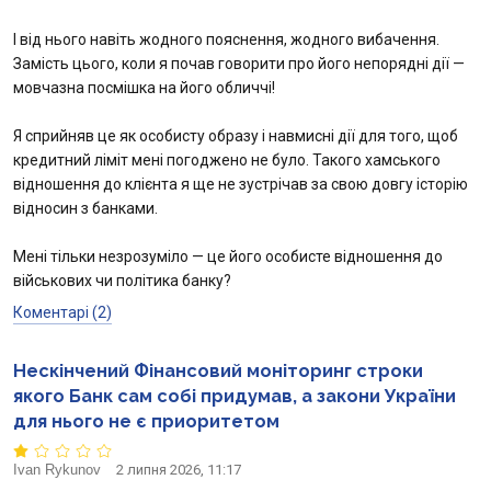
І від нього навіть жодного пояснення, жодного вибачення.
Замість цього, коли я почав говорити про його непорядні дії —
мовчазна посмішка на його обличчі!
Я сприйняв це як особисту образу і навмисні дії для того, щоб
кредитний ліміт мені погоджено не було. Такого хамського
відношення до клієнта я ще не зустрічав за свою довгу історію
відносин з банками.
Мені тільки незрозуміло — це його особисте відношення до
військових чи політика банку?
Коментарі (2)
Нескінчений Фінансовий моніторинг строки
якого Банк сам собі придумав, а закони України
для нього не є приоритетом
Ivan Rykunov
2 липня 2026, 11:17