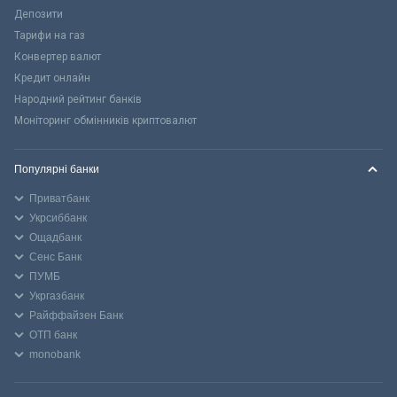
Депозити
Тарифи на газ
Конвертер валют
Кредит онлайн
Народний рейтинг банків
Моніторинг обмінників криптовалют
Популярні банки
Приватбанк
Укрсиббанк
Ощадбанк
Сенс Банк
ПУМБ
Укргазбанк
Райффайзен Банк
ОТП банк
monobank