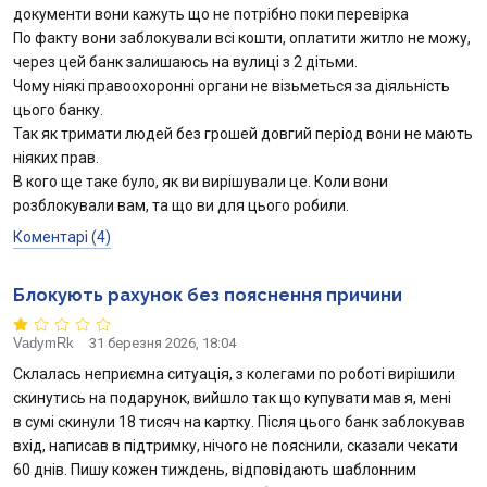
документи вони кажуть що не потрібно поки перевірка
По факту вони заблокували всі кошти, оплатити житло не можу,
через цей банк залишаюсь на вулиці з 2 дітьми.
Чому ніякі правоохоронні органи не візьметься за діяльність
цього банку.
Так як тримати людей без грошей довгий період вони не мають
ніяких прав.
В кого ще таке було, як ви вирішували це. Коли вони
розблокували вам, та що ви для цього робили.
Коментарі (4)
Блокують рахунок без пояснення причини
VadymRk
31 березня 2026, 18:04
Склалась неприємна ситуація, з колегами по роботі вирішили
скинутись на подарунок, вийшло так що купувати мав я, мені
в сумі скинули 18 тисяч на картку. Після цього банк заблокував
вхід, написав в підтримку, нічого не пояснили, сказали чекати
60 днів. Пишу кожен тиждень, відповідають шаблонним