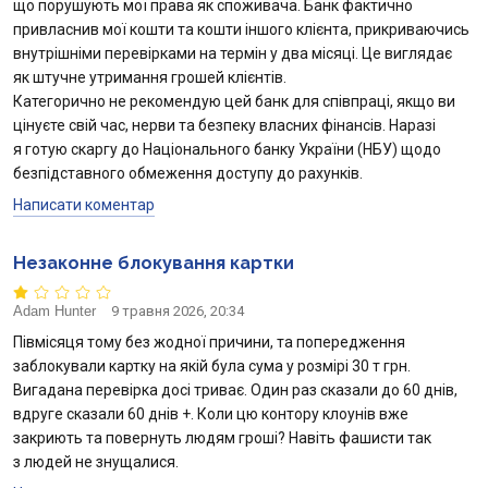
що порушують мої права як споживача. Банк фактично
привласнив мої кошти та кошти іншого клієнта, прикриваючись
внутрішніми перевірками на термін у два місяці. Це виглядає
як штучне утримання грошей клієнтів.
Категорично не рекомендую цей банк для співпраці, якщо ви
цінуєте свій час, нерви та безпеку власних фінансів. Наразі
я готую скаргу до Національного банку України (НБУ) щодо
безпідставного обмеження доступу до рахунків.
Написати коментар
Незаконне блокування картки
Adam Hunter
9 травня 2026, 20:34
Півмісяця тому без жодної причини, та попередження
заблокували картку на якій була сума у ​​розмірі 30 т грн.
Вигадана перевірка досі триває. Один раз сказали до 60 днів,
вдруге сказали 60 днів +. Коли цю контору клоунів вже
закриють та повернуть людям гроші? Навіть фашисти так
з людей не знущалися.