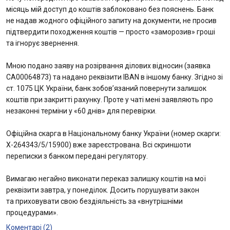
місяць мій доступ до коштів заблоковано без пояснень. Банк
не надав жодного офіційного запиту на документи, не просив
підтвердити походження коштів — просто «заморозив» гроші
та ігнорує звернення.
Мною подано заяву на розірвання ділових відносин (заявка
CA00064873) та надано реквізити IBAN в іншому банку. Згідно зі
ст. 1075 ЦК України, банк зобов’язаний повернути залишок
коштів при закритті рахунку. Проте у чаті мені заявляють про
незаконні терміни у «60 днів» для перевірки.
Офіційна скарга в Національному банку України (номер скарги:
Х-264343/5/15900) вже зареєстрована. Всі скриншоти
переписки з банком передані регулятору.
Вимагаю негайно виконати переказ залишку коштів на мої
реквізити завтра, у понеділок. Досить порушувати закон
та приховувати свою бездіяльність за «внутрішніми
процедурами».
Коментарі (2)