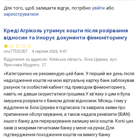
Для того, щоб залишити відгук, потрібно
або
Відгуки
увійти
зареєструватися
Депозити юр. осіб
Креді Агріколь утримує кошти після розірвання
відносин та ігнорує документи фінмоніторингу
Кредити для бізнеса
snu77531367
4 серпня 2026, 9:47
Картки
Відділення за адресою:
Київська область, Біла Церква, вул.
Ярослава Мудрого, 17
Відділення і банкомати
«Категорично не рекомендую цей банк. У перший же день після
надходження коштів на мою віртуальну картку банк заблокував
Інтернет-банкінг
рахунок та особистий кабінет під приводом фінмоніторингу,
навіть не давши скористатися грошима.У зв’язку з цим я була
змушена розірвати з банком ділові відносини. Місяць тому у
Банки-партнери
відділенні м. Біла Церква я підписала та завірила заяви про
припинення обслуговування, а також надала реквізити (IBAN)
Акції
іншого банку для перерахування залишку моїх коштів. Копії цих
заяв із мокрими печатками банку у мене на руках.Для
Счета для бизнеса
підтвердження походження коштів на вимогу банку