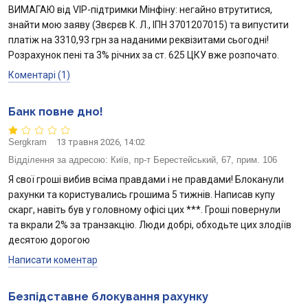
ВИМАГАЮ від VIP-підтримки Мінфіну: негайно втрутитися,
знайти мою заяву (Звєрєв К. Л., ІПН 3701207015) та випустити
платіж на 3310,93 грн за наданими реквізитами сьогодні!
Розрахунок пені та 3% річних за ст. 625 ЦКУ вже розпочато.
Коментарі (1)
Банк повне дно!
Sergkram
13 травня 2026, 14:02
Відділення за адресою:
Київ, пр-т Берестейський, 67, прим. 106
Я свої гроші вибив всіма правдами і не правдами! Блоканули
рахунки та користувались грошима 5 тижнів. Написав купу
скарг, навіть був у головному офісі цих ***. Гроші повернули
та вкрали 2% за транзакцію. Люди добрі, обходьте цих злодіїв
десятою дорогою
Написати коментар
Безпідставне блокування рахунку