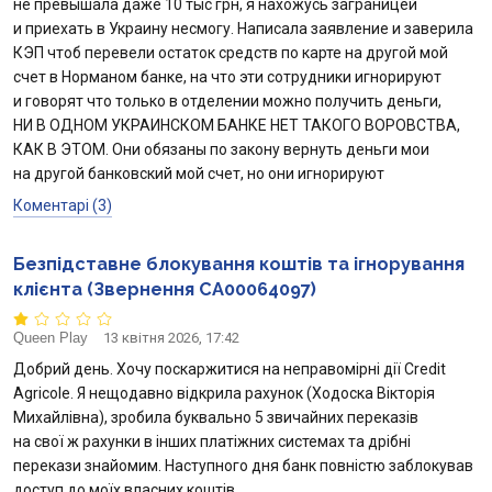
не превышала даже 10 тыс грн, я нахожусь заграницей
и приехать в Украину несмогу. Написала заявление и заверила
КЭП чтоб перевели остаток средств по карте на другой мой
счет в Норманом банке, на что эти сотрудники игнорируют
и говорят что только в отделении можно получить деньги,
НИ В ОДНОМ УКРАИНСКОМ БАНКЕ НЕТ ТАКОГО ВОРОВСТВА,
КАК В ЭТОМ. Они обязаны по закону вернуть деньги мои
на другой банковский мой счет, но они игнорируют
Коментарі (3)
Безпідставне блокування коштів та ігнорування
клієнта (Звернення CA00064097)
Queen Play
13 квітня 2026, 17:42
Добрий день. Хочу поскаржитися на неправомірні дії Credit
Agricole. Я нещодавно відкрила рахунок (Ходоска Вікторія
Михайлівна), зробила буквально 5 звичайних переказів
на свої ж рахунки в інших платіжних системах та дрібні
перекази знайомим. Наступного дня банк повністю заблокував
доступ до моїх власних коштів.