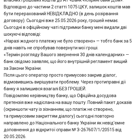
власних грошових коштів до АТ «Банк «Кліринговий Дом».
Відповідно до частини 2 статті 1075 ЦКУ, залишок коштів мав
бути перерахований НЕВІДКЛАДНО (в день розірвання
договору). Сьогодні вже 25.05.2026 року, грошей немає.
Сьогодні в офіційному чаті підтримки банку мені видали дві
шокуючі відповіді:
«Наразі жодного платежу не було створено» — тобто банк за 5
днів навіть не спробував повернути мої гроші.
«Термін розгляду Вашого звернення 30 днів календарних» —
банк свідомо заявляє, що його внутрішній регламент вищий
за Закони України.
Після цього оператор просто примусово закрив діалог,
відмовившись вирішувати проблему. Через протиправні дії
банку я залишився взагалі БЕЗ ГРОШЕЙ.
Повідомляю керівництву банку, що Офіційна досудова
претензія вже надіслана на вашу пошту. Повний пакет доказів
(скриншоти чату із зізнанням, що платіж не створено,
та примусовим закриттям діалогу) сьогодні повторно
направлено до Національного банку України як невід'ємне
доповнення до відкритої справи № З-267607/1/20515 від
20.05.2026.