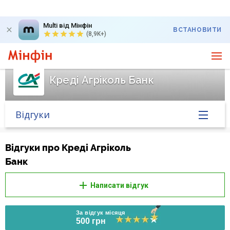
Multi від Мінфін
ВСТАНОВИТИ
(8,9K+)
Креді Агріколь Банк
Відгуки
Головна
Відгуки про Креді Агріколь
Банк
Банк у новинах
Написати відгук
Курс валют у банку
За відгук місяця
Питання банку
500 грн