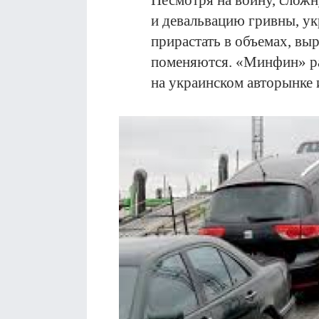
Несмотря на войну, слож
и девальвацию гривны, у
прирастать в объемах, вы
поменяются. «Минфин» ра
на украинском авторынке 