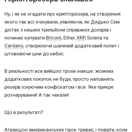
Ну, і як не згадати про крипторезерв, на створення
якого так всі очікували, уявляючи, як Дядько Сем
дістає з кишені трильйони справжніх доларів і
починає купувати
Bitcoin
, Ether,
XRP
, Solana та
Cardano
, створюючи шалений додатковий попит і
штовхаючи ціни до небес.
В реальності все вийшло трохи інакше: жожних
додаткових покупок не буде, просто наповнять
резерв існуючим конфіскатом і все. Яке прикре
розчарування! А так чекали!
Що в результаті?
Атракціон американських гірок триває, і повірте, коли