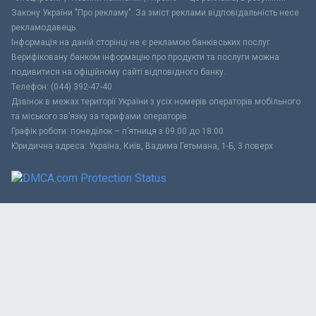
Закону України "Про рекламу". За зміст реклами відповідальність несе
рекламодавець.
Інформація на даній сторінці не є рекламою банківських послуг.
Верифіковану банком інформацію про продукти та послуги можна
подивитися на офіційному сайті відповідного банку.
Телефон: (044) 392-47-40
Дзвінок в межах території України з усіх номерів операторів мобільного
та міського зв’язку за тарифами операторів
Графік роботи: понеділок – п’ятниця з 09:00 до 18:00
Юридична адреса: Україна, Київ, Вадима Гетьмана, 1-Б, 3 поверх