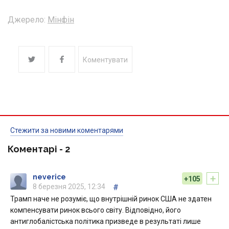
Джерело:
Мінфін
Коментувати
Стежити за новими коментарями
Коментарі -
2
+
neverice
+105
8 березня 2025, 12:34
#
Трамп наче не розуміє, що внутрішній ринок США не здатен
компенсувати ринок всього світу. Відповідно, його
антиглобалістська політика призведе в результаті лише