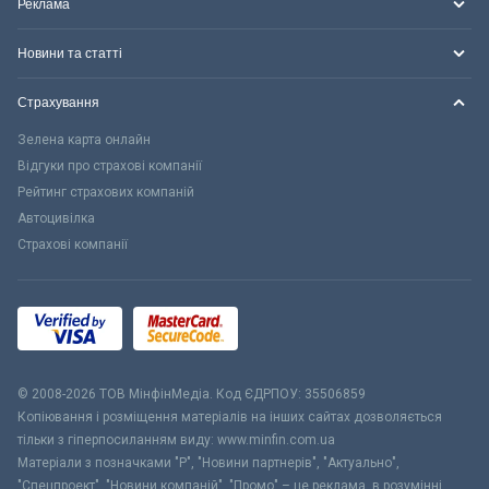
Реклама
Новини та статті
Страхування
Зелена карта онлайн
Відгуки про страхові компанії
Рейтинг страхових компаній
Автоцивілка
Страхові компанії
© 2008-2026 ТОВ МiнфiнМедiа. Код ЄДРПОУ: 35506859
Копіювання і розміщення матеріалів на інших сайтах дозволяється
тільки з гіперпосиланням виду: www.minfin.com.ua
Матеріали з позначками "Р", "Новини партнерів", "Актуально",
"Спецпроект", "Новини компаній", "Промо" – це реклама, в розумінні