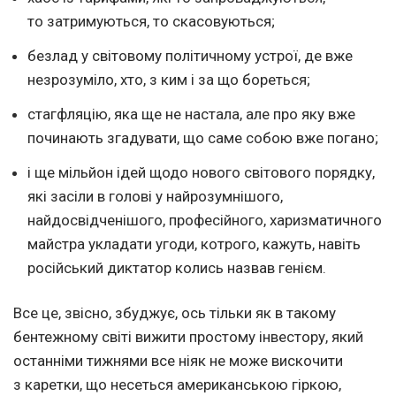
то затримуються, то скасовуються;
безлад у світовому політичному устрої, де вже
незрозуміло, хто, з ким і за що бореться;
стагфляцію, яка ще не настала, але про яку вже
починають згадувати, що саме собою вже погано;
і ще мільйон ідей щодо нового світового порядку,
які засіли в голові у найрозумнішого,
найдосвідченішого, професійного, харизматичного
майстра укладати угоди, котрого, кажуть, навіть
російський диктатор колись назвав генієм.
Все це, звісно, збуджує, ось тільки як в такому
бентежному світі вижити простому інвестору, який
останніми тижнями все ніяк не може вискочити
з каретки, що несеться американською гіркою,