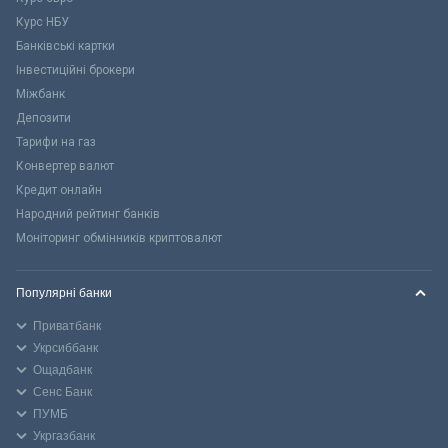
Курс НБУ
Банківські картки
Інвестиційні брокери
Міжбанк
Депозити
Тарифи на газ
Конвертер валют
Кредит онлайн
Народний рейтинг банків
Моніторинг обмінників криптовалют
Популярні банки
Приватбанк
Укрсиббанк
Ощадбанк
Сенс Банк
ПУМБ
Укргазбанк