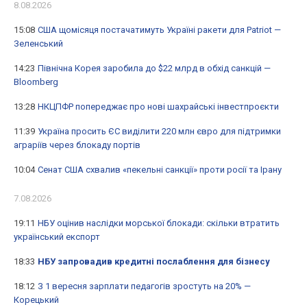
8.08.2026
15:08
США щомісяця постачатимуть Україні ракети для Patriot —
Зеленський
14:23
Північна Корея заробила до $22 млрд в обхід санкцій —
Bloomberg
13:28
НКЦПФР попереджає про нові шахрайські інвестпроєкти
11:39
Україна просить ЄС виділити 220 млн євро для підтримки
аграріїв через блокаду портів
10:04
Сенат США схвалив «пекельні санкції» проти росії та Ірану
7.08.2026
19:11
НБУ оцінив наслідки морської блокади: скільки втратить
український експорт
18:33
НБУ запровадив кредитні послаблення для бізнесу
18:12
З 1 вересня зарплати педагогів зростуть на 20% —
Корецький