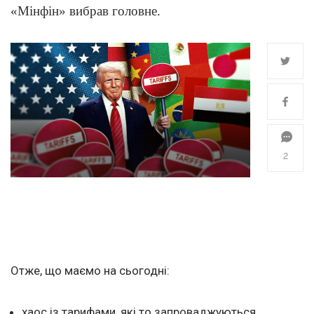
«Мінфін» вибрав головне.
2
Отже, що маємо на сьогодні:
хаос із тарифами, які то запроваджуються,