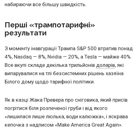
набираючи все більшу швидкість.
Перші «трампотарифні»
результати
З моменту інавгурації Трампа S&P 500 втратив понад
4%, Nasdaq — 8%, Nvidia — 20%, а Tesla — майже 40%.
Все вкупі складе декілька трильйонів
доларів
, які
випарувалися на тлі безсистемних рішень хазяїна
Білого дому щодо тарифної політики.
Як в казці Жака Превера про сніговика, який присів
погрітися біля розпеченої груби і від якого
«лишилася лише люлька, води калюжка», і яскрава
кепочка з надписом «Make America Great Again».