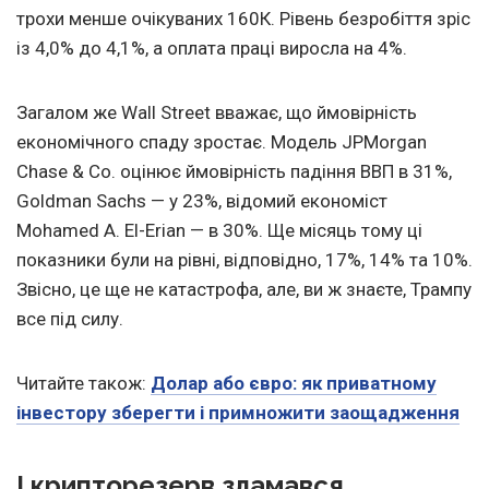
трохи менше очікуваних 160К. Рівень безробіття зріс
із 4,0% до 4,1%, а оплата праці виросла на 4%.
Загалом же Wall Strееt вважає, що ймовірність
економічного спаду зростає. Модель JPMorgan
Chase & Co. оцінює ймовірність падіння ВВП в 31%,
Goldman Sachs — у 23%, відомий економіст
Mohamed A. El-Erian — в 30%. Ще місяць тому ці
показники були на рівні, відповідно, 17%, 14% та 10%.
Звісно, це ще не катастрофа, але, ви ж знаєте, Трампу
все під силу.
Читайте також:
Долар або євро: як приватному
інвестору зберегти і примножити заощадження
І крипторезерв зламався