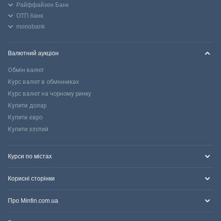
Райффайзен Банк
ОТП банк
monobank
Валютний аукціон
Обмін валют
Курс валют в обмінниках
Курс валют на чорному ринку
Купити долар
Купити євро
Купити злотий
Курси по містах
Корисні сторінки
Про Minfin.com.ua