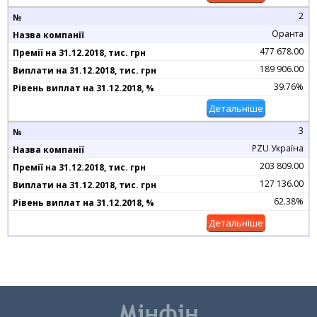
2
Оранта
477 678.00
189 906.00
39.76%
Детальніше
3
PZU Україна
203 809.00
127 136.00
62.38%
Детальніше