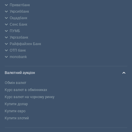
Приватбанк
Укрсиббанк
Ощадбанк
Сенс Банк
ПУМБ
Укргазбанк
Райффайзен Банк
ОТП банк
monobank
Валютний аукціон
Обмін валют
Курс валют в обмінниках
Курс валют на чорному ринку
Купити долар
Купити євро
Купити злотий