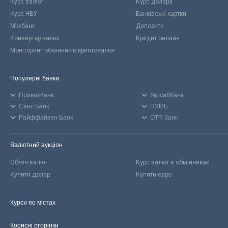
Курс валют
Курс долара
Курс НБУ
Банківські картки
Міжбанк
Депозити
Конвертер валют
Кредит онлайн
Моніторинг обмінників криптовалют
Популярні банки
Приватбанк
Укрсиббанк
Сенс Банк
ПУМБ
Райффайзен Банк
ОТП банк
Валютний аукціон
Обмін валют
Курс валют в обмінниках
Купити долар
Купити євро
Курси по містах
Корисні сторінки