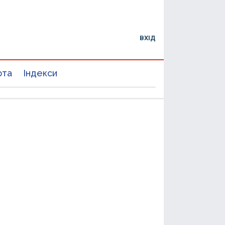
ВХІД
юта
Індекси