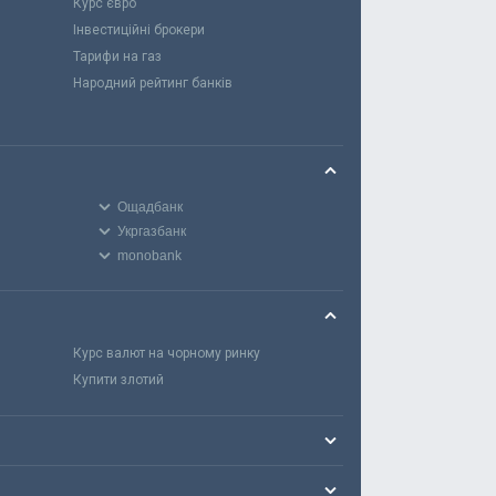
Курс євро
Інвестиційні брокери
Тарифи на газ
Народний рейтинг банків
Ощадбанк
Укргазбанк
monobank
Курс валют на чорному ринку
Купити злотий