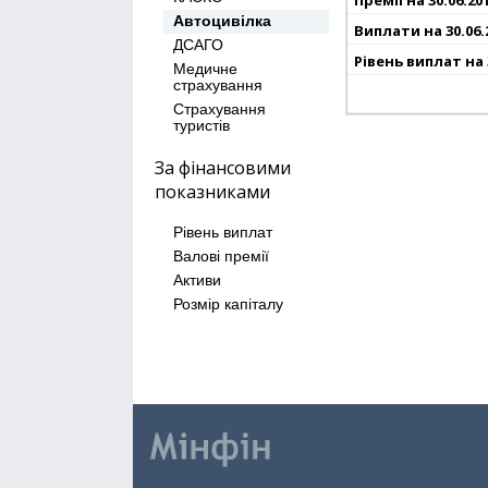
Автоцивілка
ДСАГО
Медичне
страхування
Страхування
туристів
За фінансовими
показниками
Рівень виплат
Валові премії
Активи
Розмір капіталу