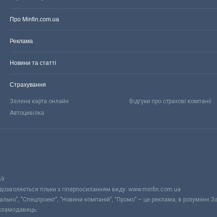
Про Minfin.com.ua
Реклама
Новини та статті
Страхування
Зелена карта онлайн
Відгуки про страхові компанії
Автоцивілка
59
 дозволяється тільки з гіперпосиланням виду: www.minfin.com.ua
уально", "Спецпроект", "Новини компаній", "Промо" – це реклама, в розумінні З
екламодавець.