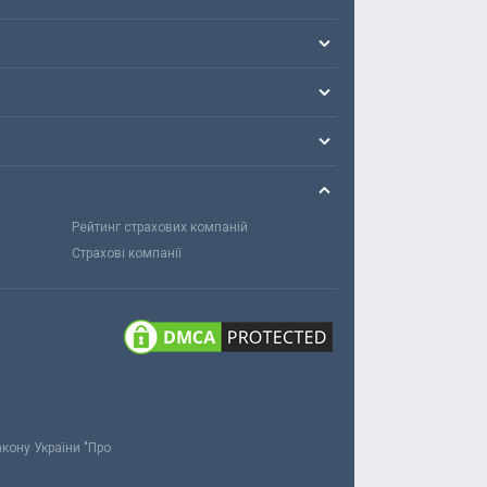
Рейтинг страхових компаній
Страхові компанії
акону України "Про