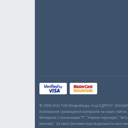
© 2008-2026 ТОВ МiнфiнМедiа. Код ЄДРПОУ: 355068
Копіювання і розміщення матеріалів на інших сайтах
Матеріали з позначками "Р", "Новини партнерів", "Акт
рекламу". За зміст реклами відповідальність несе р