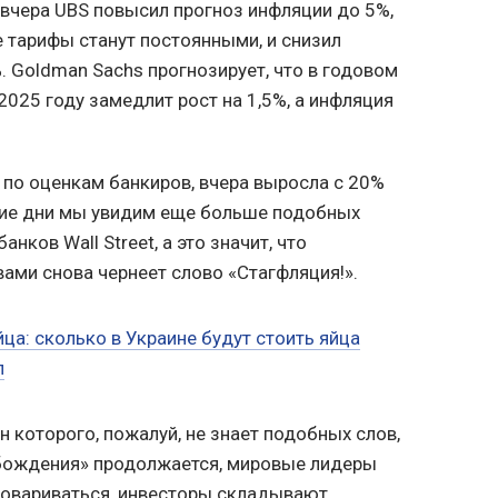
 вчера UBS повысил прогноз инфляции до 5%,
е тарифы станут постоянными, и снизил
. Goldman Sachs прогнозирует, что в годовом
025 году замедлит рост на 1,5%, а инфляция
 по оценкам банкиров, вчера выросла с 20%
шие дни мы увидим еще больше подобных
анков Wall Street, а это значит, что
вами снова чернеет слово «Стагфляция!».
ца: сколько в Украине будут стоить яйца
п
н которого, пожалуй, не знает подобных слов,
бождения» продолжается, мировые лидеры
оговариваться, инвесторы складывают