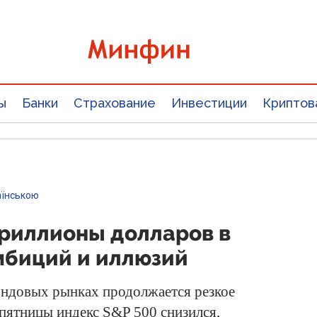
ы
Банки
Страхование
Инвестиции
Криптов
аїнською
триллионы долларов в
мбиций и иллюзий
ондовых рынках продолжается резкое
 пятницы индекс S&P 500 снизился,