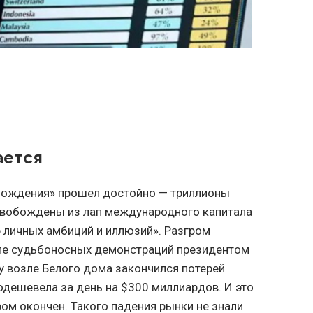
ается
обождения» прошел достойно — триллионы
вобождены из лап международного капитала
р личных амбиций и иллюзий». Разгром
сле судьбоносных демонстраций президентом
 возле Белого дома закончился потерей
подешевела за день на $300 миллиардов. И это
ром окончен. Такого падения рынки не знали