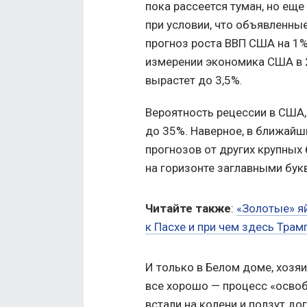
пока рассеется туман, но еще
при условии, что объявленны
прогноз роста ВВП США на 1%
измерении экономика США в 2
вырастет до 3,5%.
Вероятность рецессии в США,
до 35%. Наверное, в ближай
прогнозов от других крупных б
на горизонте заглавными бук
Читайте также
:
«Золотые» яй
к Пасхе и при чем здесь Трам
И только в Белом доме, хозяи
все хорошо — процесс «осво
встали на колени и ползут д