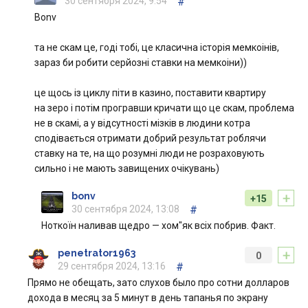
30 сентября 2024, 9:54
#
Bonv
та не скам це, годі тобі, це класична історія мемкоінів,
зараз би робити серйозні ставки на мемкоіни))
це щось із циклу піти в казино, поставити квартиру
на зеро і потім програвши кричати що це скам, проблема
не в скамі, а у відсутності мізків в людини котра
сподівається отримати добрий результат роблячи
ставку на те, на що розумні люди не розраховують
сильно і не мають завищених очікувань)
+
bonv
+15
30 сентября 2024, 13:08
#
Ноткоїн наливав щедро — хом"як всіх побрив. Факт.
+
penetrator1963
0
29 сентября 2024, 13:16
#
Прямо не обещать, зато слухов было про сотни долларов
дохода в месяц за 5 минут в день тапанья по экрану