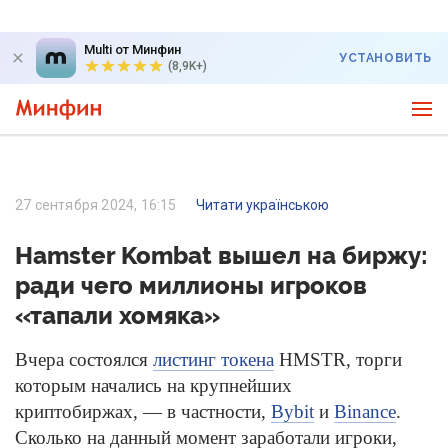
Multi от Минфин
УСТАНОВИТЬ
(8,9K+)
27 сентября 2024, 16:15
Читати українською
Hamster Kombat вышел на биржу:
ради чего миллионы игроков
«тапали хомяка»
Вчера состоялся
листинг токена
HMSTR, торги
которым начались на крупнейших
криптобиржах, — в частности,
Bybit
и
Binance
.
Сколько на данный момент заработали игроки,