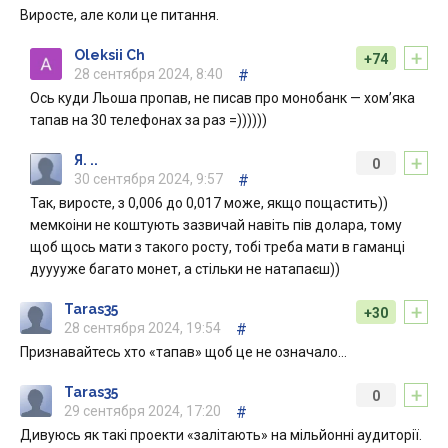
Виросте, але коли це питання.
+
Oleksii Ch
+74
28 сентября 2024, 8:40
#
Ось куди Льоша пропав, не писав про монобанк — хомʼяка
тапав на 30 телефонах за раз =))))))
+
Я. ..
0
30 сентября 2024, 9:57
#
Так, виросте, з 0,006 до 0,017 може, якщо пощастить))
мемкоіни не коштують зазвичай навіть пів долара, тому
щоб щось мати з такого росту, тобі треба мати в гаманці
дууууже багато монет, а стільки не натапаєш))
+
Taras35
+30
28 сентября 2024, 19:54
#
Признавайтесь хто «тапав» щоб це не означало…
+
Taras35
0
29 сентября 2024, 17:20
#
Дивуюсь як такі проекти «залітають» на мільйонні аудиторії.