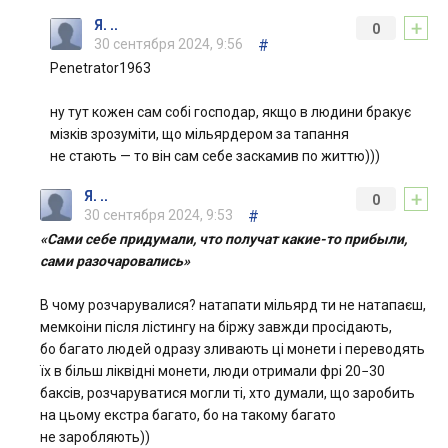
+
Я. ..
0
30 сентября 2024, 9:56
#
Penetrator1963
ну тут кожен сам собі господар, якщо в людини бракує
мізків зрозуміти, що мільярдером за тапання
не стають — то він сам себе заскамив по життю)))
+
Я. ..
0
30 сентября 2024, 9:53
#
«Сами себе придумали, что получат какие-то прибыли,
сами разочаровались»
В чому розчарувалися? натапати мільярд ти не натапаєш,
мемкоіни після лістингу на біржу завжди просідають,
бо багато людей одразу зливають ці монети і переводять
їх в більш ліквідні монети, люди отримали фрі 20−30
баксів, розчаруватися могли ті, хто думали, що заробить
на цьому екстра багато, бо на такому багато
не заробляють))