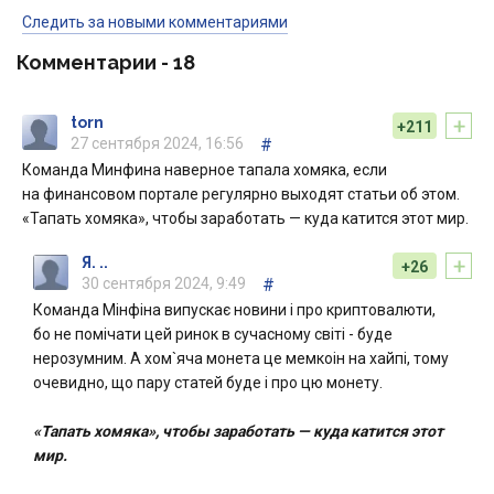
Следить за новыми комментариями
Комментарии -
18
+
torn
+211
27 сентября 2024, 16:56
#
Команда Минфина наверное тапала хомяка, если
на финансовом портале регулярно выходят статьи об этом.
«Тапать хомяка», чтобы заработать — куда катится этот мир.
+
Я. ..
+26
30 сентября 2024, 9:49
#
Команда Мінфіна випускає новини і про криптовалюти,
бо не помічати цей ринок в сучасному світі - буде
нерозумним. А хом`яча монета це мемкоін на хайпі, тому
очевидно, що пару статей буде і про цю монету.
«Тапать хомяка», чтобы заработать — куда катится этот
мир.