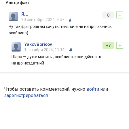
Але це факт.
+
Я. ..
0
30 сентября 2024, 9:57
#
Ну так фрі гроші всі хочуть, тим паче не напрягаючись
особливо)
+
YakovBoricov
+7
1 октября 2024, 11:11
#
Шара — дуже манить , особливо, коли дійсно ні
на що нездатний
Чтобы оставить комментарий, нужно
войти
или
зарегистрироваться