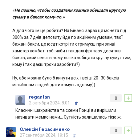
«Не помню, чтобы создатели хомяка обещали круглую
сумму в баксах кому-то.»
А для чого їм це робити? На Бінансі зараз ця монета під
300% за 7 днів депозиту йде по акційним умовам, твої
бажані бакси, це юсдт котрі ти отримуєш при зливі
хамстер комбат, тобі якби і так далі фрі пару десятків
баксів, який сенс і в чому логіка «обіцяти круглу суму» тим,
кому і так даєш трохи заробити?)
Ну, або можна було б кинути всіх, і всі ці 20−30 баксів
мільйонам людей, дати комусь одному))
+
regantan
0
2 октября 2024, 8:01
#
Класичні шахрайства та схеми Понці ви вирішили
називати мемкоінами… Сутність залишилась тією ж.
+
Олексій Герасименко
0
27 сентября 2024, 19:15
#