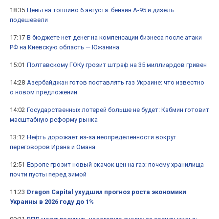
18:35
Цены на топливо 6 августа: бензин А-95 и дизель
подешевели
17:17
В бюджете нет денег на компенсации бизнеса после атаки
РФ на Киевскую область — Южанина
15:01
Полтавскому ГОКу грозит штраф на 35 миллиардов гривен
14:28
Азербайджан готов поставлять газ Украине: что известно
о новом предложении
14:02
Государственных лотерей больше не будет: Кабмин готовит
масштабную реформу рынка
13:12
Нефть дорожает из-за неопределенности вокруг
переговоров Ирана и Омана
12:51
Европе грозит новый скачок цен на газ: почему хранилища
почти пусты перед зимой
11:23
Dragon Capital ухудшил прогноз роста экономики
Украины в 2026 году до 1%