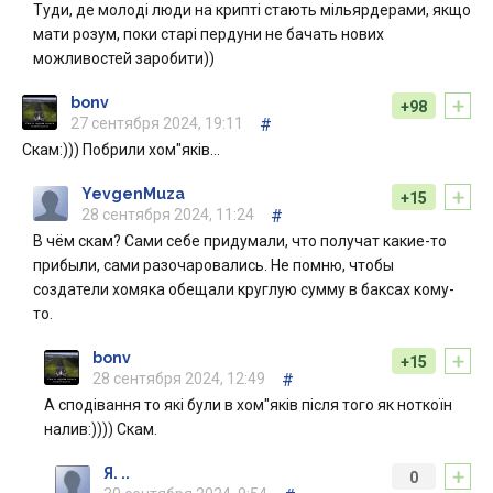
Туди, де молоді люди на крипті стають мільярдерами, якщо
мати розум, поки старі пердуни не бачать нових
можливостей заробити))
+
bonv
+98
27 сентября 2024, 19:11
#
Скам:))) Побрили хом"яків…
+
YevgenMuza
+15
28 сентября 2024, 11:24
#
В чём скам? Сами себе придумали, что получат какие-то
прибыли, сами разочаровались. Не помню, чтобы
создатели хомяка обещали круглую сумму в баксах кому-
то.
+
bonv
+15
28 сентября 2024, 12:49
#
А сподівання то які були в хом"яків після того як ноткоїн
налив:)))) Скам.
+
Я. ..
0