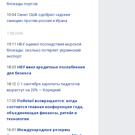
блокады портов
10:04
Сенат США одобрил «адские
санкции» против россии и Ирана
7.08.2026
19:11
НБУ оценил последствия морской
блокады: сколько потеряет украинский
экспорт
18:33
НБУ ввел кредитные послабления
для бизнеса
18:12
С 1 сентября зарплаты педагогов
вырастут на 20% — Корецкий
17:05
FinRetail возвращается: когда
состоится главная конференция года,
объединяющая финансы, ритейл и
технологии
16:01
Международные резервы