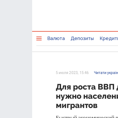
Валюта
Депозиты
Кредит
5 июля 2023, 15:46
Читати украї
Для роста ВВП 
нужно населени
мигрантов
Быстрый экономический р