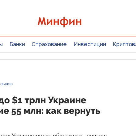
ы
Банки
Страхование
Инвестиции
Криптов
нською
до $1 трлн Украине
е 55 млн: как вернуть
ост Украине могут обеспечить, прежде