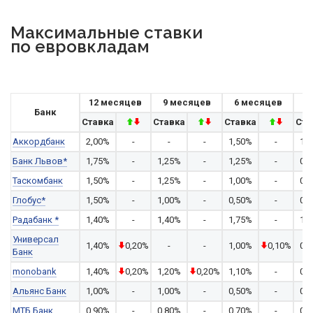
Максимальные ставки
по евровкладам
12 месяцев
9 месяцев
6 месяцев
Банк
Ставка
Ставка
Ставка
Ста
Аккордбанк
2,00%
-
-
-
1,50%
-
1,
Банк Львов*
1,75%
-
1,25%
-
1,25%
-
0,
Таскомбанк
1,50%
-
1,25%
-
1,00%
-
0,
Глобус*
1,50%
-
1,00%
-
0,50%
-
0,
Радабанк *
1,40%
-
1,40%
-
1,75%
-
1,
Универсал
1,40%
0,20%
-
-
1,00%
0,10%
0,
Банк
monobank
1,40%
0,20%
1,20%
0,20%
1,10%
-
0,
Альянс Банк
1,00%
-
1,00%
-
0,50%
-
0,
МТБ Банк
0,90%
-
0,80%
-
0,70%
-
0,