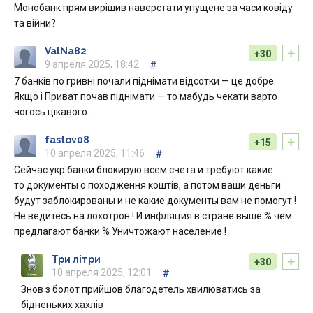
Монобанк прям вирішив наверстати упущене за часи ковіду
та війни?
+
ValNa82
+30
9 апреля 2025, 18:42
#
7 банків по гривні почали піднімати відсотки — це добре.
Якщо і Приват почав піднімати — то мабудь чекати варто
чогось цікавого.
+
fastov08
+15
10 апреля 2025, 11:46
#
Сейчас укр банки блокирую всем счета и требуют какие
то документы о походження коштiв, а потом ваши деньги
будут заблокированы и не какие документы вам не помогут !
Не ведитесь на лохотрон ! И инфляция в стране выше % чем
предлагают банки % Уничтожают население !
+
Три літри
+30
10 апреля 2025, 12:01
#
Знов з болот прийшов благодетель хвилюватись за
бідненьких хахлів