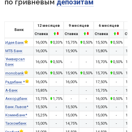
по гривневым
депозитам
12 месяцев
9 месяцев
6 месяцев
Банк
Ставка
Ставка
Ставка
Ста
16,00%
0,33%
15,75%
0,50%
15,50%
0,50%
-
Идея Банк
МТБ Банк
16,00%
-
15,90%
-
15,80%
-
15,
Универсал
16,00%
0,50%
-
-
15,70%
0,50%
15,
Банк
16,00%
0,50%
15,90%
0,50%
15,70%
0,50%
15,
monobank
16,00%
-
16,00%
-
17,50%
-
17,
Радабанк *
А-Банк
15,85%
-
-
-
15,75%
-
15,
Аккордбанк
15,75%
1,75%
-
-
16,00%
0,50%
16,
Банк Львов*
15,50%
-
15,50%
-
15,00%
-
17,
КоминБанк*
15,25%
-
15,00%
-
15,00%
-
14,
Таскомбанк
15,00%
-
14,75%
-
15,50%
-
15,
15,00%
-
15,50%
-
14,50%
-
12,