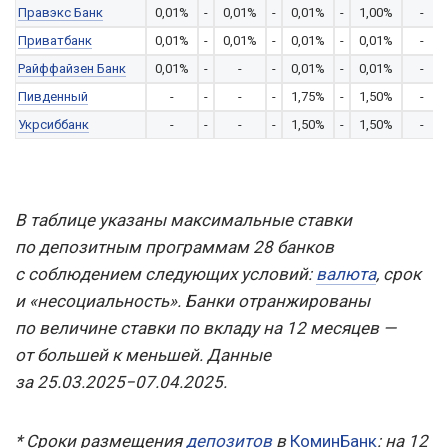
Правэкс Банк
0,01%
-
0,01%
-
0,01%
-
1,00%
-
Приватбанк
0,01%
-
0,01%
-
0,01%
-
0,01%
-
Райффайзен Банк
0,01%
-
-
-
0,01%
-
0,01%
-
Пивденный
-
-
-
-
1,75%
-
1,50%
-
Укрсиббанк
-
-
-
-
1,50%
-
1,50%
-
В таблице указаны максимальные ставки
по депозитным программам 28 банков
с соблюдением следующих условий:
валюта
, срок
и «несоциальность». Банки отранжированы
по величине ставки по вкладу на 12 месяцев —
от большей к меньшей. Данные
за 25.03.2025−07.04.2025.
* Сроки размещения
депозитов
в
КоминБанк
: на 12