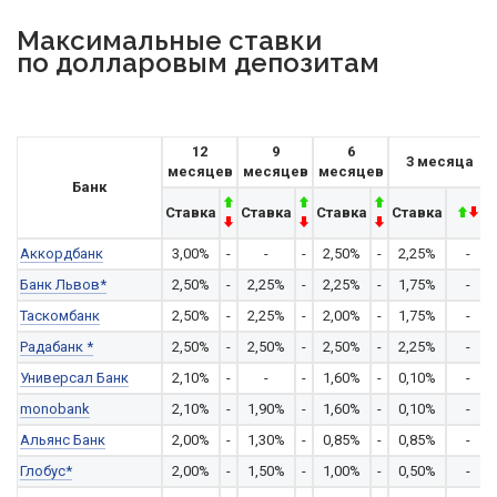
Максимальные ставки
по долларовым депозитам
12
9
6
3 месяца
месяцев
месяцев
месяцев
Банк
Ставка
Ставка
Ставка
Ставка
Аккордбанк
3,00%
-
-
-
2,50%
-
2,25%
-
Банк Львов*
2,50%
-
2,25%
-
2,25%
-
1,75%
-
Таскомбанк
2,50%
-
2,25%
-
2,00%
-
1,75%
-
Радабанк *
2,50%
-
2,50%
-
2,50%
-
2,25%
-
Универсал Банк
2,10%
-
-
-
1,60%
-
0,10%
-
monobank
2,10%
-
1,90%
-
1,60%
-
0,10%
-
Альянс Банк
2,00%
-
1,30%
-
0,85%
-
0,85%
-
Глобус*
2,00%
-
1,50%
-
1,00%
-
0,50%
-