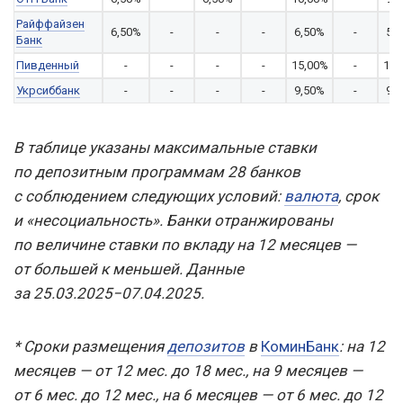
Райффайзен
6,50%
-
-
-
6,50%
-
5,
Банк
Пивденный
-
-
-
-
15,00%
-
14,
Укрсиббанк
-
-
-
-
9,50%
-
9,
В таблице указаны максимальные ставки
по депозитным программам 28 банков
с соблюдением следующих условий:
валюта
, срок
и «несоциальность». Банки отранжированы
по величине ставки по вкладу на 12 месяцев —
от большей к меньшей. Данные
за 25.03.2025−07.04.2025.
* Сроки размещения
депозитов
в
КоминБанк
: на 12
месяцев — от 12 мес. до 18 мес., на 9 месяцев —
от 6 мес. до 12 мес., на 6 месяцев — от 6 мес. до 12