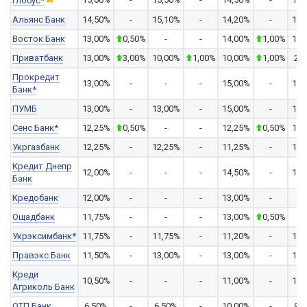
Глобус*
Альянс Банк
14,50%
-
15,10%
-
14,20%
-
14,
Восток Банк
13,00%
0,50%
-
-
14,00%
1,00%
14,
Приватбанк
13,00%
3,00%
10,00%
1,00%
10,00%
1,00%
2,
Прокредит
13,00%
-
-
-
15,00%
-
15,
Банк*
ПУМБ
13,00%
-
13,00%
-
15,00%
-
14,
Сенс Банк*
12,25%
0,50%
-
-
12,25%
0,50%
12,
Укргазбанк
12,25%
-
12,25%
-
11,25%
-
11,
Кредит Днепр
12,00%
-
-
-
14,50%
-
14,
Банк
Кредобанк
12,00%
-
-
-
13,00%
-
-
Ощадбанк
11,75%
-
-
-
13,00%
0,50%
-
Укрэксимбанк*
11,75%
-
11,75%
-
11,20%
-
12,
Правэкс Банк
11,50%
-
13,00%
-
13,00%
-
14,
Креди
10,50%
-
-
-
11,00%
-
10,
Агриколь Банк
ОТП Банк
6,50%
-
6,50%
-
10,00%
-
9,