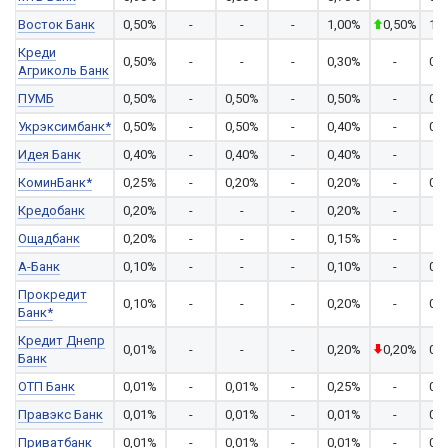
Восток Банк
0,50%
-
-
-
1,00%
0,50%
1,
Креди
0,50%
-
-
-
0,30%
-
0,
Агриколь Банк
ПУМБ
0,50%
-
0,50%
-
0,50%
-
0,
Укрэксимбанк*
0,50%
-
0,50%
-
0,40%
-
0,
Идея Банк
0,40%
-
0,40%
-
0,40%
-
-
КоминБанк*
0,25%
-
0,20%
-
0,20%
-
0,
Кредобанк
0,20%
-
-
-
0,20%
-
-
Ощадбанк
0,20%
-
-
-
0,15%
-
-
А-Банк
0,10%
-
-
-
0,10%
-
0,
Прокредит
0,10%
-
-
-
0,20%
-
0,
Банк*
Кредит Днепр
0,01%
-
-
-
0,20%
0,20%
0,
Банк
ОТП Банк
0,01%
-
0,01%
-
0,25%
-
0,
Правэкс Банк
0,01%
-
0,01%
-
0,01%
-
0,
Приватбанк
0,01%
-
0,01%
-
0,01%
-
0,