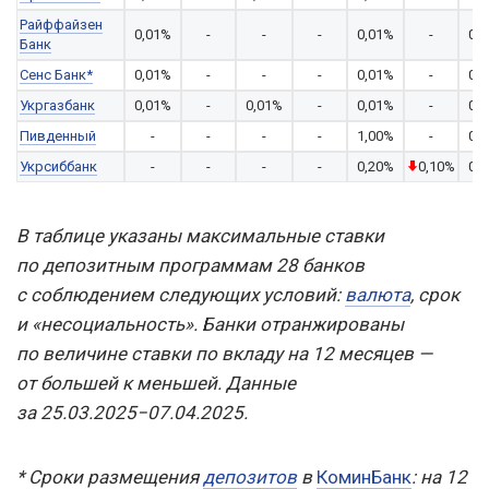
Райффайзен
0,01%
-
-
-
0,01%
-
0,
Банк
Сенс Банк*
0,01%
-
-
-
0,01%
-
0,
Укргазбанк
0,01%
-
0,01%
-
0,01%
-
0,
Пивденный
-
-
-
-
1,00%
-
0,
Укрсиббанк
-
-
-
-
0,20%
0,10%
0,
В таблице указаны максимальные ставки
по депозитным программам 28 банков
с соблюдением следующих условий:
валюта
, срок
и «несоциальность». Банки отранжированы
по величине ставки по вкладу на 12 месяцев —
от большей к меньшей. Данные
за 25.03.2025−07.04.2025.
* Сроки размещения
депозитов
в
КоминБанк
: на 12