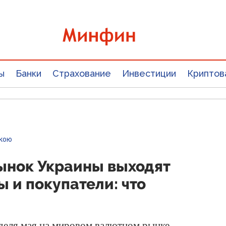
ы
Банки
Страхование
Инвестиции
Криптов
ькою
ынок Украины выходят
 и покупатели: что
еделя мая на мировом валютном рынке