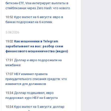
биткоин-ETF, Visa интегрирует выплаты в
стейблкоинах через Zero Hash: что нового
10:52
Курс валют на 6 августа: евро в
банках подорожал на 6 копеек
5.08.2026
19:02
Как мошенники в Telegram
зарабатывают на вас: разбор схем
финансового мошенничества (видео)
17:31
Доллар и евро подорожали на
межбанке
17:07
НБУ изменил правила
принудительного списания средств: что
изменится для должников
15:34
Доллар подешевел, евро
подорожал: курс НБУ на 6 августа
10:34
Курс валют на 5 августа: доллар