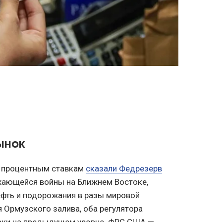
ынок
о процентным ставкам
сказали Федрезерв
жающейся войны на Ближнем Востоке,
ефть и подорожания в разы мировой
я Ормузского залива, оба регулятора
авки на предыдущем уровне. ФРС США —