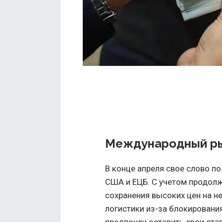
Международный р
В конце апреля свое слово п
США и ЕЦБ. С учетом продол
сохранения высоких цен на н
логистики из-за блокировани
предпочли оставить свои ст