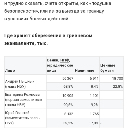
и трудно сказать, счета открыты, как «подушка
безопасности», или из-за выезда за границу
в условиях боевых действий.
Где хранят сбережения в гривневом
эквиваленте, тыс.
Банки,
НПФ
,
юридические
Ценные
Лицо
лица
Наличные
бумаги
56 367
6 911
18 700
Андрей Пышный
(глава НБУ)
68,8%
8,4%
22,8%
Екатерина Рожкова
10 905
1 101
-
(первая заместитель
главы НБУ)
90,8%
9,2%
-
Юрий Гелетий
8 132
1 765
-
(заместитель главы
НБУ)
82,2%
17,8%
-