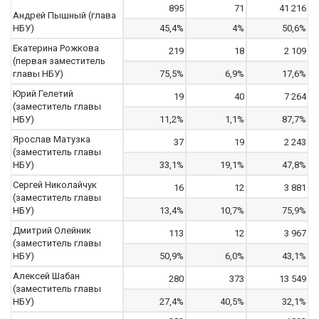
895
71
41 216
Андрей Пышный (глава
НБУ)
45,4%
4%
50,6%
Екатерина Рожкова
219
18
2 109
(первая заместитель
главы НБУ)
75,5%
6,9%
17,6%
Юрий Гелетий
19
40
7 264
(заместитель главы
НБУ)
11,2%
1,1%
87,7%
Ярослав Матузка
37
19
2 243
(заместитель главы
НБУ)
33,1%
19,1%
47,8%
Сергей Николайчук
16
12
3 881
(заместитель главы
НБУ)
13,4%
10,7%
75,9%
Дмитрий Олейник
113
12
3 967
(заместитель главы
НБУ)
50,9%
6,0%
43,1%
Алексей Шабан
280
373
13 549
(заместитель главы
НБУ)
27,4%
40,5%
32,1%