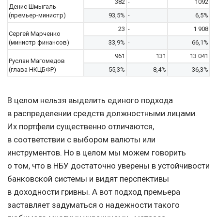
382
-
1092
Денис Шмыгаль
(премьер-министр)
93,5%
-
6,5%
23
-
1 908
Сергей Марченко
(министр финансов)
33,9%
-
66,1%
961
131
13 041
Руслан Магомедов
(глава НКЦБФР)
55,3%
8,4%
36,3%
В целом нельзя выделить единого подхода
в распределении средств должностными лицами.
Их портфели существенно отличаются,
в соответствии с выбором валюты или
инструментов. Но в целом мы можем говорить
о том, что в НБУ достаточно уверены в устойчивости
банковской системы и видят перспективы
в доходности гривны. А вот подход премьера
заставляет задуматься о надежности такого