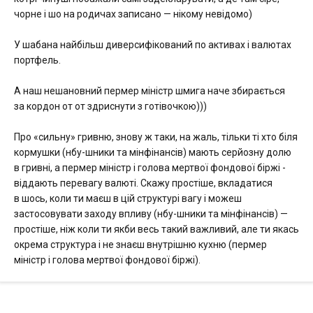
чорне і шо на родичах записано — нікому невідомо)
У шабана найбільш диверсифікований по активах і валютах
портфель.
А наш нешановний пермер міністр шмига наче збирається
за кордон от от здриснути з готівочкою)))
Про «сильну» гривню, знову ж таки, на жаль, тільки ті хто біля
кормушки (нбу-шники та мінфінансів) мають серйозну долю
в гривні, а пермер міністр і голова мертвої фондової біржі -
віддають перевагу валюті. Скажу простіше, вкладатися
в шось, коли ти маєш в цій структурі вагу і можеш
застосовувати заходу впливу (нбу-шники та мінфінансів) —
простіше, ніж коли ти якби весь такий важливий, але ти якась
окрема структура і не знаєш внутрішню кухню (пермер
міністр і голова мертвої фондової біржі).