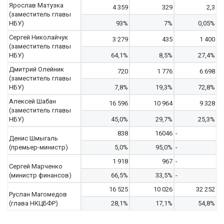
Ярослав Матузка
4 359
329
2,3
(заместитель главы
НБУ)
93%
7%
0,05%
Сергей Николайчук
3 279
435
1 400
(заместитель главы
НБУ)
64,1%
8,5%
27,4%
Дмитрий Олейник
720
1 776
6 698
(заместитель главы
НБУ)
7,8%
19,3%
72,8%
Алексей Шабан
16 596
10 964
9 328
(заместитель главы
НБУ)
45,0%
29,7%
25,3%
838
16046
-
Денис Шмыгаль
(премьер-министр)
5,0%
95,0%
-
1 918
967
-
Сергей Марченко
(министр финансов)
66,5%
33,5%
-
16 525
10 026
32 252
Руслан Магомедов
(глава НКЦБФР)
28,1%
17,1%
54,8%