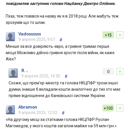
повідомляв заступник голови Нацбанку Дмитро Олійник.
Пхах, теж повівся на назву як я в 2018 році. Але мабуть теж
зрозумів що то шлак.
+
Vadossssss
+15
9 апреля 2025, 9:07
#
Менше за все довіряють-євро, а гривня тримає перше
місце.Можливо дійсно гривня зросте після війни, як каже
Alex?
+
Я. ..
0
9 апреля 2025, 14:30
#
Схоже, що прем'єр-міністр та голова НКЦПФР трохи іншої
думки, інакше б вкладали кошти аналогічно до тих хто має
пряме відношення до банківської системи України.
+
Abramon
+103
9 апреля 2025, 12:02
#
«На другому місці за статками голова НКЦПФР Руслан
Магомедов, у якого коштів загалом майже на 59 млн грн.»