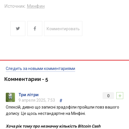
Источник:
Минфин
Комментировать
Следить за новыми комментариями
Комментарии -
5
+
Три літри
0
9 апреля 2025, 7:53
#
Олексій, дивно що записні зрадофіли пройшли повз вашого
допису. Це щось нестандартне на Мінфіні.
Хоча рік тому про незначну кількість Bitcoin Cash