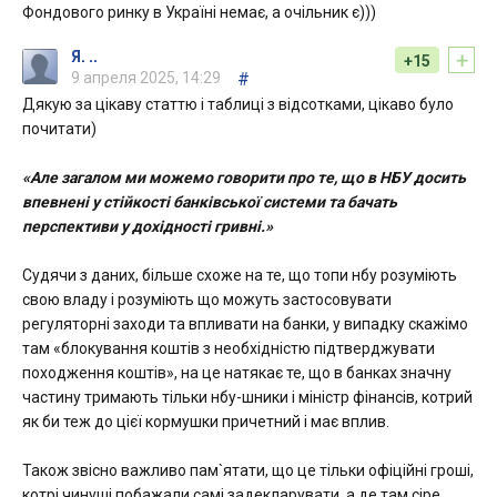
Фондового ринку в Україні немає, а очільник є)))
+
Я. ..
+15
9 апреля 2025, 14:29
#
Дякую за цікаву статтю і таблиці з відсотками, цікаво було
почитати)
«Але загалом ми можемо говорити про те, що в НБУ досить
впевнені у стійкості банківської системи та бачать
перспективи у дохідності гривні.»
Судячи з даних, більше схоже на те, що топи нбу розуміють
свою владу і розуміють що можуть застосовувати
регуляторні заходи та впливати на банки, у випадку скажімо
там «блокування коштів з необхідністю підтверджувати
походження коштів», на це натякає те, що в банках значну
частину тримають тільки нбу-шники і міністр фінансів, котрий
як би теж до цієї кормушки причетний і має вплив.
Також звісно важливо пам`ятати, що це тільки офіційні гроші,
котрі чинуші побажали самі задекларувати, а де там сіре,