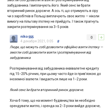
змогли собі дозволити взяти і розтермінування від
забудовника. І виплачують його. Який сенс їм брати
вторинний ринок дорожче. А ось ті, що отримують в сіру
чи з заробітків в Польщі виплачують своє житло — ніколи
вимогу на пільгову іпотеку не прийдуть. І також прагнуть
закрити розтермінування за 3−5 років.
+
niko 555
0
4 декабря 2021, 0:05
#
Люди, що можуть собі дозволити офіційно взяти іпотеку —
змогли собі дозволити взяти і розтермінування від
забудовника
Розтермінування від забудовника еквівалетне кредиту
під 15−20% річних, при цьому часто йде із прив’язкою до
іноземної валюти. І видається лише на 1−2 роки.
Який сенс їм брати вторинний ринок дорожче.
Хоча б тому, що на момент будівництва їм необхідно
орендувати житло, і оренда за 2−3 роки вийде дорожче,