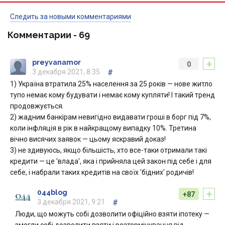
Следить за новыми комментариями
Комментарии -
69
+
preyvanamor
0
3 декабря 2021, 8:35
#
1) Україна втратила 25% населення за 25 років — нове житло
тупо немає кому будувати і немає кому купляти! І такий тренд
продовжується.
2) жадним банкірам невигідно видавати гроші в борг під 7%,
коли інфляція в рік в найкращому випадку 10%. Третина
вічно висячих заявок — цьому яскравий доказ!
3) не здивуюсь, якщо більшість, хто все-таки отримали такі
кредити — це 'влада', яка і прийняла цей закон під себе і для
себе, і набрали таких кредитів на своїх 'бідних' родичів!
+
044blog
+87
3 декабря 2021, 9:21
#
Люди, що можуть собі дозволити офіційно взяти іпотеку —