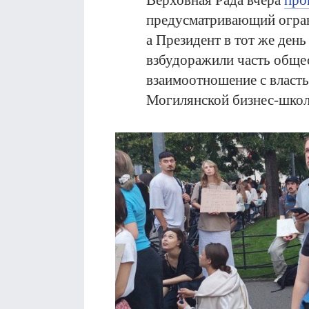
Верховная Рада вчера
про
предусматривающий огра
а Президент в тот же ден
взбудоражили часть общес
взаимоотношение с власт
Могилянской бизнес-школ