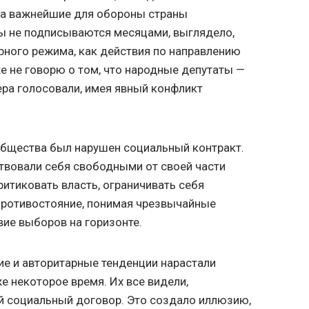
гда важнейшие для обороны страны
ы не подписываются месяцами, выглядело,
рного режима, как действия по направлению
же не говорю о том, что народные депутаты —
ра голосовали, имея явный конфликт
 общества был нарушен социальный контракт.
твовали себя свободными от своей части
ритиковать власть, ограничивать себя
 противостояние, понимая чрезвычайные
вие выборов на горизонте.
ие и авторитарные тенденции нарастали
е некоторое время. Их все видели,
й социальный договор. Это создало иллюзию,