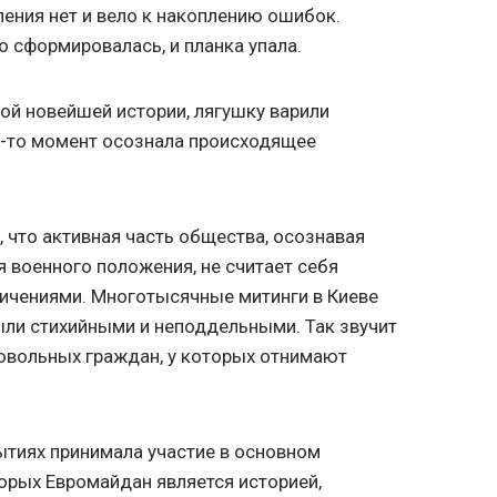
ения нет и вело к накоплению ошибок.
о сформировалась, и планка упала.
кой новейшей истории, лягушку варили
й-то момент осознала происходящее
 что активная часть общества, осознавая
я военного положения, не считает себя
ичениями. Многотысячные митинги в Киеве
были стихийными и неподдельными. Так звучит
довольных граждан, у которых отнимают
ытиях принимала участие в основном
орых Евромайдан является историей,