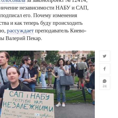
голосовала
за законопроект № 12414,
ничение независимости НАБУ и САП,
ь подписал его. Почему изменения
тва и как теперь буду происходить
ью,
рассуждает
преподаватель Киево-
ы Валерий Пекар.
24