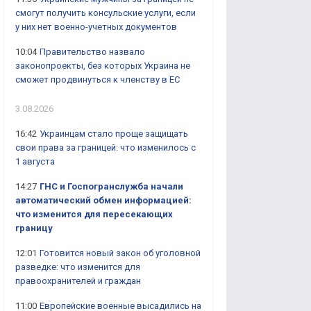
смогут получить консульские услуги, если
у них нет военно-учетных документов
10:04
Правительство назвало
законопроекты, без которых Украина не
сможет продвинуться к членству в ЕС
3.08.2026
16:42
Украинцам стало проще защищать
свои права за границей: что изменилось с
1 августа
14:27
ГНС и Госпогранслужба начали
автоматический обмен информацией:
что изменится для пересекающих
границу
12:01
Готовится новый закон об уголовной
разведке: что изменится для
правоохранителей и граждан
11:00
Европейские военные высадились на