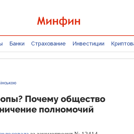
ы
Банки
Страхование
Инвестиции
Криптов
аїнською
ропы? Почему общество
аничение полномочий