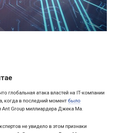
итае
то глобальная атака властей на IT-компании
а, когда в последний момент
было
 Ant Group миллиардера Джека Ма.
кспертов не увидело в этом признаки