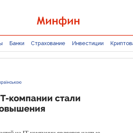
ы
Банки
Страхование
Инвестиции
Криптов
країнською
IT-компании стали
повышения