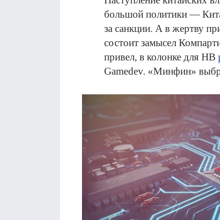
Наступление китайских вл
большой политики — Кит
за санкции. А в жертву п
состоит замысел Компарти
привел, в колонке для НВ
Gamedev. «Минфин» выбра