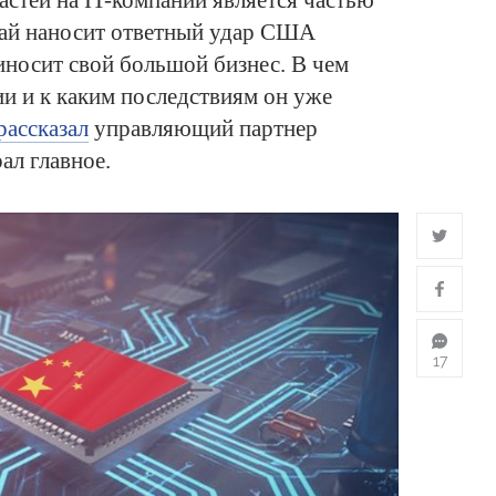
астей на IT-компании является частью
ай наносит ответный удар США
риносит свой большой бизнес. В чем
и и к каким последствиям он уже
рассказал
управляющий партнер
л главное.
17