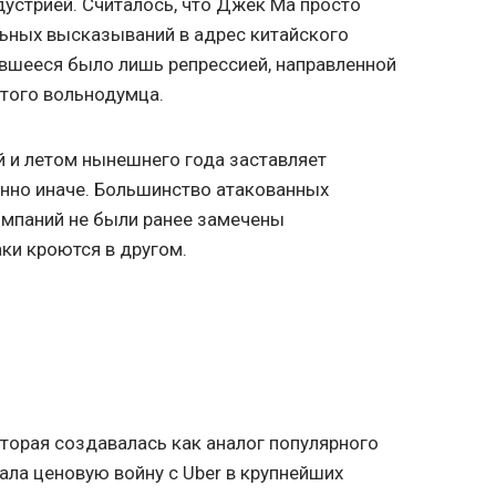
дустрией. Считалось, что Джек Ма просто
льных высказываний в адрес китайского
ившееся было лишь репрессией, направленной
того вольнодумца.
 и летом нынешнего года заставляет
енно иначе. Большинство атакованных
омпаний не были ранее замечены
аки кроются в другом.
оторая создавалась как аналог популярного
ачала ценовую войну с Uber в крупнейших