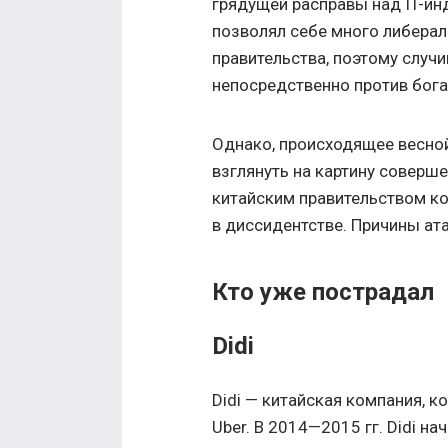
грядущей расправы над IT-ин
позволял себе много либера
правительства, поэтому случ
непосредственно против бога
Однако, происходящее весной
взглянуть на картину соверш
китайским правительством к
в диссидентстве. Причины ат
Кто уже пострадал
Didi
Didi — китайская компания, к
Uber. В 2014—2015 гг. Didi н