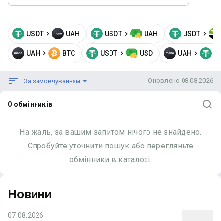
USDT
UAH
USDT
UAH
USDT
UAH
BTC
USDT
USD
UAH
U
Оновлено 08.08.2026
За замовчуванням
0 обмінників
На жаль, за вашим запитом нічого не знайдено.
Спробуйте уточнити пошук або перегляньте
обмінники в каталозі.
Новини
07.08.2026