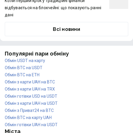
Коли перший крок у традиційні фінанси
відбувається на блокчейні: що показують ранні
дані
Всі новини
Популярні пари обміну
Обмін USDT на карту
Обмін BTC на USDT
Обмін BTC на ETH
Обмін з карти UAH на BTC
Обмін з карти UAH на TRX
Обмін готівки USD на USDT
Обмін з карти UAH на USDT
Обмін з Приват24 на BTC
Обмін BTC на карту UAH
Обмін готівки UAH на USDT
Міста