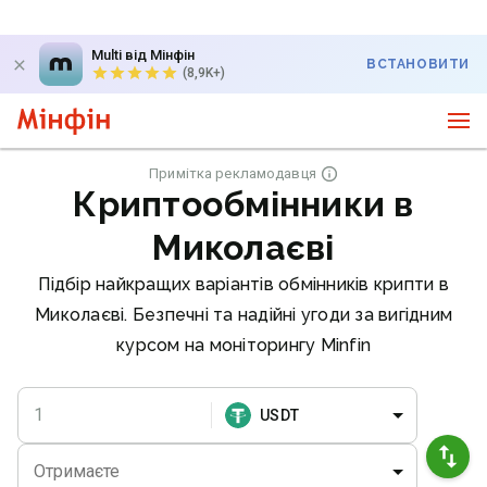
Multi від Мінфін
ВСТАНОВИТИ
(8,9K+)
Примітка рекламодавця
Криптообмінники в
Миколаєві
Підбір найкращих варіантів обмінників крипти в
Миколаєві. Безпечні та надійні угоди за вигідним
курсом на моніторингу Minfin
USDT