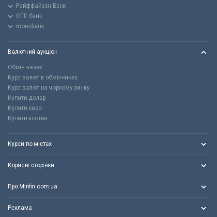
Райффайзен Банк
ОТП банк
monobank
Валютний аукціон
Обмін валют
Курс валют в обмінниках
Курс валют на чорному ринку
Купити долар
Купити євро
Купити злотий
Курси по містах
Корисні сторінки
Про Minfin.com.ua
Реклама