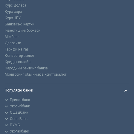
Курс долара
Курс євро
Курс НБУ
Банківські картки
Інвестиційні брокери
Міжбанк
Депозити
Тарифи на газ
Конвертер валют
Кредит онлайн
Народний рейтинг банків
Моніторинг обмінників криптовалют
Популярні банки
Приватбанк
Укрсиббанк
Ощадбанк
Сенс Банк
ПУМБ
Укргазбанк