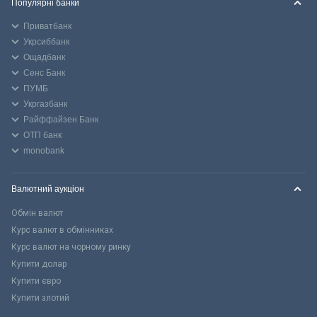
Популярні банки
Приватбанк
Укрсиббанк
Ощадбанк
Сенс Банк
ПУМБ
Укргазбанк
Райффайзен Банк
ОТП банк
monobank
Валютний аукціон
Обмін валют
Курс валют в обмінниках
Курс валют на чорному ринку
Купити долар
Купити євро
Купити злотий