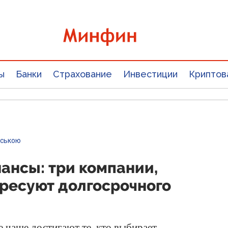
ы
Банки
Страхование
Инвестиции
Криптов
нською
нансы: три компании,
ресуют долгосрочного
 чаще достигают те, кто выбирает