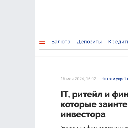
Валюта
Депозиты
Кредит
16 мая 2024, 16:02
Читати украї
IT, ритейл и фи
которые заинте
инвестора
Успеха на фондовом рынке