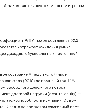
луг, Amazon также является мощным игроком
оэффициент P/E Amazon составляет 52,5.
показатель отражает ожидания рынка
щих доходов, обусловленных постоянной
вое состояние Amazon устойчивое,
о капитала (ROIC) за прошлый год 11%
лем свободного денежного потока.
ент долговой нагрузки (debt-to-equity) —
ю платежеспособность компании. Объем
лый год, а по прогнозам ежегодный рост