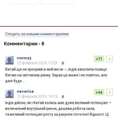
Следить за новыми комментариями
Комментарии -
8
+
norma3
+71
12 февраля 2024, 13:29
#
Китай ще не зрозумів в якій він ж---, Індія захопила позиціі
Китаю на світовому ринку. Зараз це може і не помітно, але
далі буде…
+
neverice
+44
12 февраля 2024, 14:15
#
Індія дійсно, як і Китай колись має дуже великий потенціал —
величезний внутрішній ринок, дешева робоча сила,
та великий потенціал росту за рахунок поточної бідності. Ці