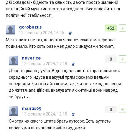
дві складові - бідність та кількість дають просто шалений
потенційний мультиплікатор доходності. Все залежить від
політичної стабільності.
+
gorobezus
+52
12 февраля 2024, 16:45
#
Менталитет не тот, качество человеческого материала
подкачало. Кто хоть раз имел дело с индусами поймет.
+
neverice
0
12 февраля 2024, 17:48
#
Доречі, цікава думка. Відповідальність та працьовитість
середнього індуса в вакуумі прям скажемо вельми
посередня. Чи то їх айтішники такі, чи то таке відношення
до життя, але дійсно, вкалувати як китайці вони навряд
чи будуть.
+
mantis05
0
13 февраля 2024, 12:15
#
Смотря из какого штата брать аутсорс. Есть аутисты
ленивые, а есть вполне себе трудяжки.