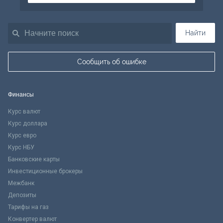
Найти
Сообщить об ошибке
Финансы
Курс валют
Курс доллара
Курс евро
Курс НБУ
Банковские карты
Инвестиционные брокеры
Межбанк
Депозиты
Тарифы на газ
Конвертер валют