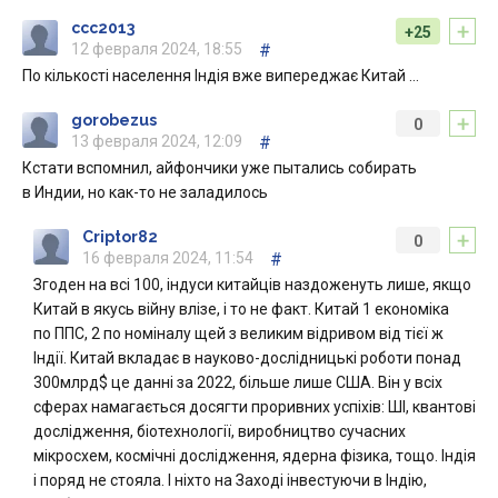
+
ccc2013
+25
12 февраля 2024, 18:55
#
По кількості населення Індія вже випереджає Китай …
+
gorobezus
0
13 февраля 2024, 12:09
#
Кстати вспомнил, айфончики уже пытались собирать
в Индии, но как-то не заладилось
+
Criptor82
0
16 февраля 2024, 11:54
#
Згоден на всі 100, індуси китайців наздоженуть лише, якщо
Китай в якусь війну влізе, і то не факт. Китай 1 економіка
по ППС, 2 по номіналу щей з великим відривом від тієї ж
Індії. Китай вкладає в науково-дослідницькі роботи понад
300млрд$ це данні за 2022, більше лише США. Він у всіх
сферах намагається досягти проривних успіхів: ШІ, квантові
дослідження, біотехнології, виробництво сучасних
мікросхем, космічні дослідження, ядерна фізика, тощо. Індія
і поряд не стояла. І ніхто на Заході інвестуючи в Індію,