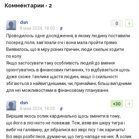
Комментарии -
2
+
dsn
0
8 мая 2024, 18:00
#
Проводилось одне дослідження, в якому людину поставили
посеред поля, зав’язали очі і вона мала пройти прямо.
Виявилось, що в міру різних причин, люди схильні ходити
по колу.
Якщо застосувати таку особливість людей до вміння
орієнтуватись в фінансових питаннях, то відбувається щось
дуже схоже. І велике щастя людині, якщо її схильності
збігаються з найвигіднішими, чи, принаймні, більш вигідними
для неї можливостями в фінансовому плануванні.
+
dsn
+30
8 мая 2024, 18:03
#
Вирішив якось ослик кардинально щось змінити в тому,
що його в лісі ніхто не поважав. Тож, взяв він шкіру тигра і
вибіг на галявину, де зібралися всі звірі лісу. І як заричить!
Всі звірі розбіглися, думаючи, що тигр нападе на них. А ослик