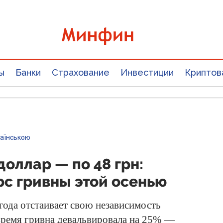
ы
Банки
Страхование
Инвестиции
Криптов
раїнською
 доллар — по 48 грн:
рс гривны этой осенью
ода отстаивает свою независимость
о время гривна девальвировала на 25% —