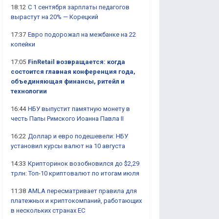
18:12
С 1 сентября зарплаты педагогов
вырастут на 20% — Корецкий
17:37
Евро подорожал на межбанке на 22
копейки
17:05
FinRetail возвращается: когда
состоится главная конференция года,
объединяющая финансы, ритейл и
технологии
16:44
НБУ выпустит памятную монету в
честь Папы Римского Иоанна Павла II
16:22
Доллар и евро подешевели: НБУ
установил курсы валют на 10 августа
14:33
Крипторинок возобновился до $2,29
трлн: Топ-10 криптовалют по итогам июля
11:38
AMLA пересматривает правила для
платежных и криптокомпаний, работающих
в нескольких странах ЕС