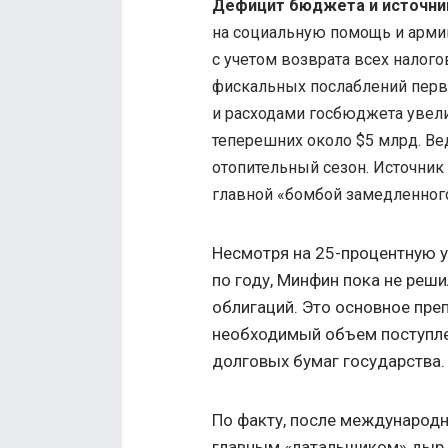
Дефицит бюджета и источни
на социальную помощь и армию
с учетом возврата всех налого
фискальных послаблений пер
и расходами госбюджета увел
теперешних около $5 млрд. Ве
отопительный сезон. Источник
главной «бомбой замедленного
Несмотря на 25-процентную 
по году, Минфин пока не ре
облигаций. Это основное преп
необходимый объем поступле
долговых бумаг государства.
По факту, после международ
главным «латальщиком» дыр 