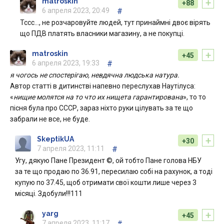
+
matroskin
+88
6 апреля 2023, 20:49
#
Тссс…, не розчаровуйте людей, тут принаймні двоє вірять
що ПДВ платять власники магазину, а не покупці.
+
matroskin
+45
6 апреля 2023, 19:33
#
я чогось не спостерігаю, невдячна людська натура.
Автор статті в дитинстві напевно переслухав Наутілуса:
«
нищие молятся на то что их нищета гарантирована
», то то
пісня була про СССР, зараз ніхто руки цілувать за те що
забрали не все, не буде.
+
SkeptikUA
+30
7 апреля 2023, 11:11
#
Угу, дякую Пане Президент ©, ой тобто Пане голова НБУ
за те що продаю по 36.91, пересилаю собі на рахунок, а тоді
купую по 37.45, щоб отримати свої кошти лише через 3
місяці. Здобули!!!111
+
yarg
+45
7 апреля 2023, 11:17
#