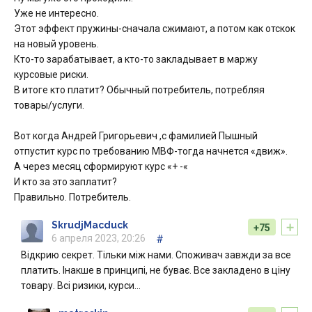
Уже не интересно.
Этот эффект пружины-сначала сжимают, а потом как отскок
на новый уровень.
Кто-то зарабатывает, а кто-то закладывает в маржу
курсовые риски.
В итоге кто платит? Обычный потребитель, потребляя
товары/услуги.
Вот когда Андрей Григорьевич ,с фамилией Пышный
отпустит курс по требованию МВФ-тогда начнется «движ».
А через месяц сформируют курс «+ -«
И кто за это заплатит?
Правильно. Потребитель.
+
SkrudjMacduck
+75
6 апреля 2023, 20:26
#
Відкрию секрет. Тільки між нами. Споживач завжди за все
платить. Інакше в принципі, не буває. Все закладено в ціну
товару. Всі ризики, курси…