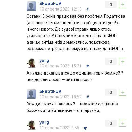
+
SkeptikUA
0
10 апреля 2023, 12:10
#
Останні 5 років працював без проблем. Податкова
(а точніше Гетьманцев) хоче «общипати гусєй»,
нічого нового. Де судові справи якщо хтось
ухиляється? У нас майже кожен офіціант ФОП,
а ви до айтішників домахались, податкова
реформа потрібна вцілому, а не тільки для ФОПів.
+
yarg
0
10 апреля 2023, 15:21
#
А нужно докапыватся до официантов и бомжей ?
или до олигархов — айтишников ?
+
SkeptikUA
0
10 апреля 2023, 18:52
#
Вам до лікаря, шановний — вважати офіціантів
бомжами та айтішників — олігархами.
+
yarg
0
11 апреля 2023, 8:56
#