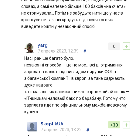
словах, а самі напевно більше 100 баксів «на счета»
не отримували… Потім не забудьте нити що у нас в
країні усе не так, всі крадуть і тд, після того як
виведете кошти у незаконний спосіб.
+
yarg
0
7 апреля 2023, 12:39
#
Нас і раніше багато було.
незаконні способи — це не моє… всі ці отримання
зарплат в валюті під виглядом виручки ФОПа
з багамської компанії… в європі за таке саджають
дуже надовго.
та і взагалі - як написав нижче справжній айтішнік —
«IT-шникам наловый бакс по барабану. Потому что
зарплата идёт по официальному межбанковскому
курсу.»
+
SkeptikUA
+30
7 апреля 2023, 13:22
#