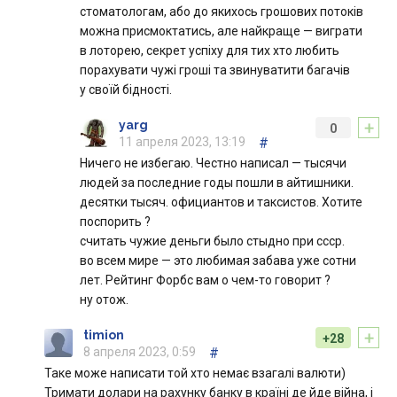
стоматологам, або до якихось грошових потоків
можна присмоктатись, але найкраще — виграти
в лоторею, секрет успіху для тих хто любить
порахувати чужі гроші та звинуватити багачів
у своїй бідності.
+
yarg
0
11 апреля 2023, 13:19
#
Ничего не избегаю. Честно написал — тысячи
людей за последние годы пошли в айтишники.
десятки тысяч. официантов и таксистов. Хотите
поспорить ?
считать чужие деньги было стыдно при ссср.
во всем мире — это любимая забава уже сотни
лет. Рейтинг Форбс вам о чем-то говорит ?
ну отож.
+
timion
+28
8 апреля 2023, 0:59
#
Таке може написати той хто немає взагалі валюти)
Тримати долари на рахунку банку в країні де йде війна, і