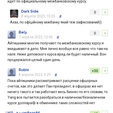
идёт по официальному межбанковскому курсу.
+
Dark Side
0
8 апреля 2023, 10:05
#
Ахах, по офіційному міжбанку який теж зафіксований))
+
Bely
0
7 апреля 2023, 12:46
#
Айтишники многие получают по межбанковскому курсу и
вкидывают в депо. Мне лично вообще все равно что там на
нале. Ниже деповского курса вряд ли будет наличный. Вон
продержался целый один день
+
Rubi0
+30
8 апреля 2023, 9:29
#
Пока айтишники рассматривают расценки офшорных
счетов, как это делает Пан президент, в офшорах же нет
ничего такого и так работают весь бизнес по его словам, то
Yang все пытается разобраться в наличном/безналичном
курсе доллара😄 в обменнике таких сложностей нет
94439893086