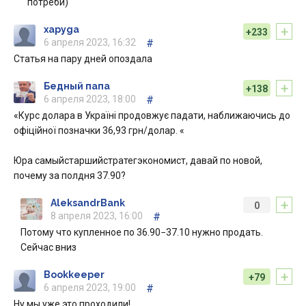
потреби)
+
xapyga
+233
6 апреля 2023, 16:32
#
Статья на пару дней опоздала
+
Бедный папа
+138
6 апреля 2023, 18:00
#
«Курс долара в Україні продовжує падати, наближаючись до
офіційної позначки 36,93 грн/долар. «
Юра самыйстаршийстратегэкономист, давай по новой,
почему за полдня 37.90?
+
AleksandrBank
0
8 апреля 2023, 16:00
#
Потому что купленное по 36.90−37.10 нужно продать.
Сейчас вниз
+
Bookkeeper
+79
6 апреля 2023, 19:00
#
Ну мы уже это проходили!