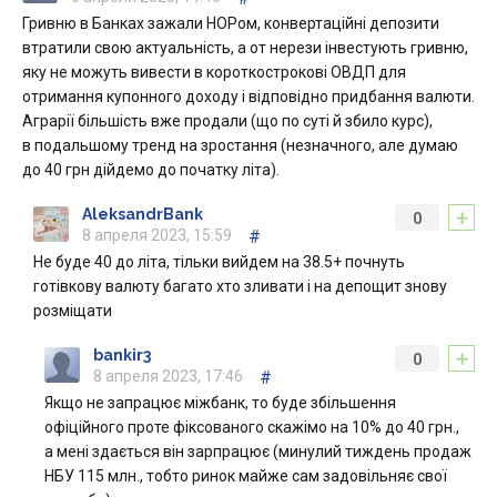
Гривню в Банках зажали НОРом, конвертаційні депозити
втратили свою актуальність, а от нерези інвестують гривню,
яку не можуть вивести в короткострокові ОВДП для
отримання купонного доходу і відповідно придбання валюти.
Аграрії більшість вже продали (що по суті й збило курс),
в подальшому тренд на зростання (незначного, але думаю
до 40 грн дійдемо до початку літа).
+
AleksandrBank
0
8 апреля 2023, 15:59
#
Не буде 40 до літа, тільки вийдем на 38.5+ почнуть
готівкову валюту багато хто зливати і на депощит знову
розміщати
+
bankir3
0
8 апреля 2023, 17:46
#
Якщо не запрацює міжбанк, то буде збільшення
офіційного проте фіксованого скажімо на 10% до 40 грн.,
а мені здається він зарпрацює (минулий тиждень продаж
НБУ 115 млн., тобто ринок майже сам задовільняє свої