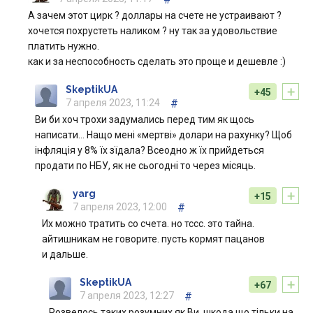
А зачем этот цирк ? доллары на счете не устраивают ?
хочется похрустеть наликом ? ну так за удовольствие
платить нужно.
как и за неспособность сделать это проще и дешевле :)
+
SkeptikUA
+45
7 апреля 2023, 11:24
#
Ви би хоч трохи задумались перед тим як щось
написати… Нащо мені «мертві» долари на рахунку? Щоб
інфляція у 8% їх зїдала? Всеодно ж їх прийдеться
продати по НБУ, як не сьогодні то через місяць.
+
yarg
+15
7 апреля 2023, 12:00
#
Их можно тратить со счета. но тссс. это тайна.
айтишникам не говорите. пусть кормят пацанов
и дальше.
+
SkeptikUA
+67
7 апреля 2023, 12:27
#
Розвелось таких розумних як Ви, шкода що тільки на