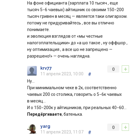
На фоне официанта (зарплата 10 тысяч , еще
тысяч 5−6 чаевых) айтишник со своими 150−200
тысяч гривен в месяц — является таки олигархом.
потому не придуривайтесь , все вы отлично
понимаете.
и эволюция взглядов от «мы честные
налогоплательщики» до «а шо такое , ну оффшор ,
ну оптимизация , а все шо не запрещено —
разрешено!» — очень наглядна.
+
krv77
0
11 апреля 2023, 10:00
#
Ну…
При минимальном чеке в 2к, соответственно
чаевых 200 со столика, говорить о 5−6к чаевых
в месяц…
И о 150−200к у айтишников, при реальных 40−60…
Передёргиваете
, батенька.
+
yarg
0
11 апреля 2023, 11:07
#