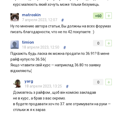
курс малюють який хочуть може тільки безумець.
+
matroskin
+60
7 апреля 2023, 12:07
#
Ну по мнению автора статьи, Вы должны на всех форумах
писать благодарности, что не по 42 покупаете. :)
+
timion
0
18 апреля 2023, 12:50
#
Підкажіть будь ласка як можна продати по 36.91? В мене
райф купує по 36.56(
Якщо чтавити свій курс — наприклад 36.80 то заявку
відхиляють(
+
yarg
0
18 апреля 2023, 13:25
#
Домовтесь з райфом , щоб він комісію закладав
не в курс , а брав з вас окремо.
в будете продавати хоч по 37. але отримувати на руки —
стільки ж я к зараз.