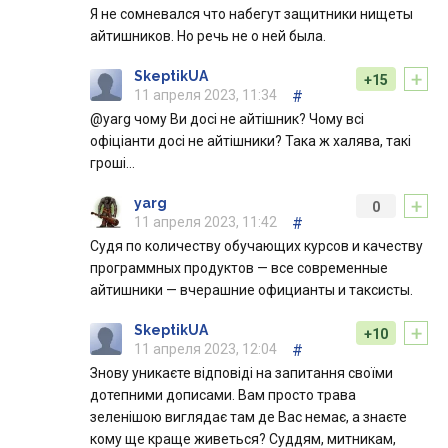
Я не сомневался что набегут защитники нищеты
айтишников. Но речь не о ней была.
+
SkeptikUA
+15
11 апреля 2023, 11:34
#
@yarg чому Ви досі не айтішник? Чому всі
офіціанти досі не айтішники? Така ж халява, такі
гроші…
+
yarg
0
11 апреля 2023, 11:42
#
Судя по количеству обучающих курсов и качеству
программных продуктов — все современные
айтишники — вчерашние официанты и таксисты.
+
SkeptikUA
+10
11 апреля 2023, 12:04
#
Знову уникаєте відповіді на запитання своїми
дотепними дописами. Вам просто трава
зеленішою виглядає там де Вас немає, а знаєте
кому ще краще живеться? Суддям, митникам,