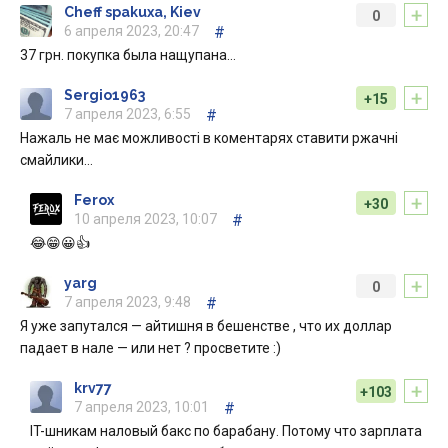
+
Cheff spakuxa, Kiev
0
6 апреля 2023, 20:47
#
37 грн. покупка была нащупана…
+
Sergio1963
+15
7 апреля 2023, 6:55
#
Нажаль не має можливості в коментарях ставити ржачні
смайлики…
+
Ferox
+30
10 апреля 2023, 10:07
#
😂😁😀👍
+
yarg
0
7 апреля 2023, 9:48
#
Я уже запутался — айтишня в бешенстве , что их доллар
падает в нале — или нет ? просветите :)
+
krv77
+103
7 апреля 2023, 10:01
#
IT-шникам наловый бакс по барабану. Потому что зарплата