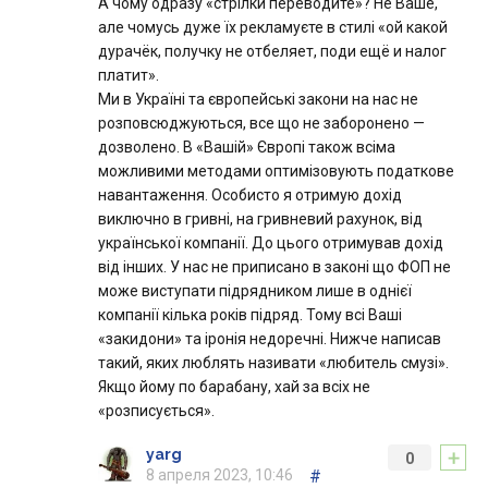
А чому одразу «стрілки переводите»? Не Ваше,
але чомусь дуже їх рекламуєте в стилі «ой какой
дурачёк, получку не отбеляет, поди ещё и налог
платит».
Ми в Україні та європейські закони на нас не
розповсюджуються, все що не заборонено —
дозволено. В «Вашій» Європі також всіма
можливими методами оптимізовують податкове
навантаження. Особисто я отримую дохід
виключно в гривні, на гривневий рахунок, від
української компанії. До цього отримував дохід
від інших. У нас не приписано в законі що ФОП не
може виступати підрядником лише в однієї
компанії кілька років підряд. Тому всі Ваші
«закидони» та іронія недоречні. Нижче написав
такий, яких люблять називати «любитель смузі».
Якщо йому по барабану, хай за всіх не
«розписується».
+
yarg
0
8 апреля 2023, 10:46
#