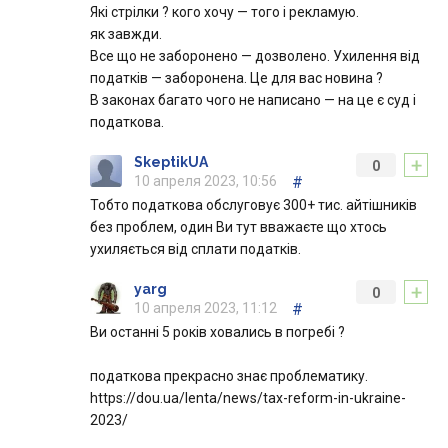
Які стрілки ? кого хочу — того і рекламую.
як завжди.
Все що не заборонено — дозволено. Ухилення від
податків — заборонена. Це для вас новина ?
В законах багато чого не написано — на це є суд і
податкова.
+
SkeptikUA
0
10 апреля 2023, 10:56
#
Тобто податкова обслуговує 300+ тис. айтішників
без проблем, один Ви тут вважаєте що хтось
ухиляється від сплати податків.
+
yarg
0
10 апреля 2023, 11:12
#
Ви останні 5 років ховались в погребі ?
податкова прекрасно знає проблематику.
https://dou.ua/lenta/news/tax-reform-in-ukraine-
2023/