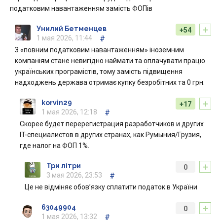
податковим навантаженням замість ФОПів
+
Унилий Бетменцев
+54
1 мая 2026, 11:44
#
З «повним податковим навантаженням» іноземним
компаніям стане невигідно наймати та оплачувати працю
українських програмістів, тому замість підвищення
надходжень держава отримає купку безробітних та 0 грн.
+
korvin29
+17
1 мая 2026, 12:18
#
Скорее будет перерегистрация разработчиков и других
IT-специалистов в других странах, как Румыния/Грузия,
где налог на ФОП 1%.
+
Три літри
0
3 мая 2026, 23:53
#
Це не відміняє обов’язку сплатити податок в України
+
63049904
0
1 мая 2026, 13:32
#