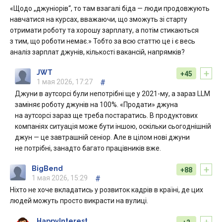
«Щодо „джуніорів“, то там взагалі біда — люди продовжують
навчатися на курсах, вважаючи, що зможуть зі старту
отримати роботу та хорошу зарплату, а потім стикаються
з тим, що роботи немає.» Тобто за всю статтю це і є весь
аналіз зарплат джунів, кількості вакансій, напрямків?
+
JWT
+45
1 мая 2026, 17:27
#
Джуни в аутсорсі були непотрібні ще у 2021-му, а зараз LLM
заміняє роботу джунів на 100%. «Продати» джуна
на аутсорсі зараз ще треба постаратись. В продуктових
компаніях ситуація може бути іншою, оскільки сьогоднішній
джун — це завтрашній сеніор. Але в цілом нові джуни
не потрібні, занадто багато працівників вже.
+
BigBend
+88
1 мая 2026, 15:29
#
Ніхто не хоче вкладатись у розвиток кадрів в країні, де цих
людей можуть просто викрасти на вулиці.
HappyInterest