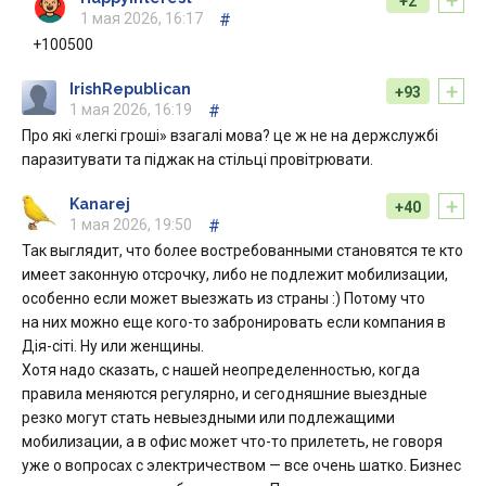
+
+2
1 мая 2026, 16:17
#
+100500
+
IrishRepublican
+93
1 мая 2026, 16:19
#
Про які «легкі гроші» взагалі мова? це ж не на держслужбі
паразитувати та піджак на стільці провітрювати.
+
Kanarej
+40
1 мая 2026, 19:50
#
Так выглядит, что более востребованными становятся те кто
имеет законную отсрочку, либо не подлежит мобилизации,
особенно если может выезжать из страны :) Потому что
на них можно еще кого-то забронировать если компания в
Дія-сіті. Ну или женщины.
Хотя надо сказать, с нашей неопределенностью, когда
правила меняются регулярно, и сегодняшние выездные
резко могут стать невыездными или подлежащими
мобилизации, а в офис может что-то прилететь, не говоря
уже о вопросах с электричеством — все очень шатко. Бизнес