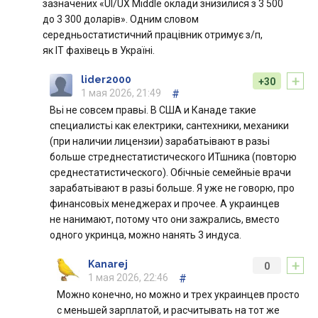
зазначених «UI/UX Middle оклади знизилися з 3 500
до 3 300 доларів». Одним словом
середньостатистичний працівник отримує з/п,
як IT фахівець в Україні.
+
lider2000
+30
1 мая 2026, 21:49
#
Вьі не совсем правьі. В США и Канаде такие
специалистьі как електрики, сантехники, механики
(при наличии лицензии) зарабатьівают в разьі
больше стреднестатистического ИТшника (повторю
среднестатистического). Обічньіе семейньіе врачи
зарабатьівают в разьі больше. Я уже не говорю, про
финансовьіх менеджерах и прочее. А украинцев
не нанимают, потому что они зажрались, вместо
одного укринца, можно нанять 3 индуса.
+
Kanarej
0
1 мая 2026, 22:46
#
Можно конечно, но можно и трех украинцев просто
с меньшей зарплатой, и расчитывать на тот же