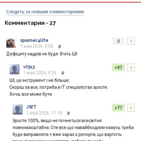
Следить за новыми комментариями
Комментарии -
27
+
spamer4life
0
1 мая 2026, 9:08
#
Дефіциту кадрів не буде. Вчіть ШІ
+
vt313
+97
1 мая 2026, 9:26
#
ШІ, це інструмент і не більше.
Скоріш за все, потреба в ІТ спеціалістах зросте.
Хоча, все може бути.
+
JWT
+77
1 мая 2026, 17:18
#
Зросте 100%, якщо не почнеться всесвітня
повномасштабна. Оте все що навайбкодили комусь треба
буде виправляти + вже зараз є репорти, що вартість