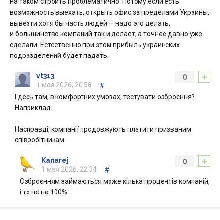
на таком строить проблематично. Потому если есть
возможность выехать, открыть офис за пределами Украины,
вывезти хотя бы часть людей — надо это делать,
и большинство компаний так и делает, а точнее давно уже
сделали. Естественно при этом прибыль украинских
подразделений будет падать.
+
vt313
0
1 мая 2026, 20:58
#
І десь там, в комфортних умовах, тестувати озброєння?
Наприклад.
Насправді, компанії продовжують платити призваним
співробітникам.
+
Kanarej
0
1 мая 2026, 22:34
#
Озброєнням займаються може кілька процентів компаній,
і то не на 100%