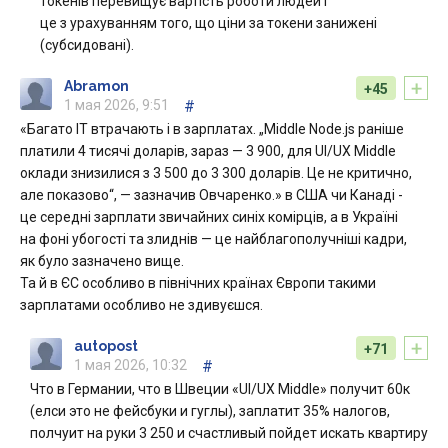
токенів перевищує вартість роботи людей і
це з урахуванням того, що ціни за токени занижені
(субсидовані).
+
Abramon
+45
1 мая 2026, 9:51
#
«Багато IT втрачають і в зарплатах. „Middle Node.js раніше
платили 4 тисячі доларів, зараз — 3 900, для UI/UX Middle
оклади знизилися з 3 500 до 3 300 доларів. Це не критично,
але показово“, — зазначив Овчаренко.» в США чи Канаді -
це середні зарплати звичайних синіх комірців, а в Україні
на фоні убогості та злиднів — це найблагополучніші кадри,
як було зазначено вище.
Та й в ЄС особливо в північних країнах Європи такими
зарплатами особливо не здивуєшся.
+
autopost
+71
1 мая 2026, 10:32
#
Что в Германии, что в Швеции «UI/UX Middle» получит 60к
(елси это не фейсбуки и гуглы), заплатит 35% налогов,
полчуит на руки 3 250 и счастливый пойдет искать квартиру