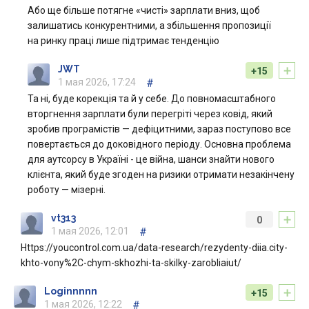
Або ще більше потягне «чисті» зарплати вниз, щоб
залишатись конкурентними, а збільшення пропозиції
на ринку праці лише підтримає тенденцію
+
JWT
+15
1 мая 2026, 17:24
#
Та ні, буде корекція та й у себе. До повномасштабного
вторгнення зарплати були перегріті через ковід, який
зробив програмістів — дефіцитними, зараз поступово все
повертається до доковідного періоду. Основна проблема
для аутсорсу в Україні - це війна, шанси знайти нового
клієнта, який буде згоден на ризики отримати незакінчену
роботу — мізерні.
+
vt313
0
1 мая 2026, 12:01
#
Https://youcontrol.com.ua/data-research/rezydenty-diia.city-
khto-vony%2C-chym-skhozhi-ta-skilky-zarobliaiut/
+
Loginnnnn
+15
1 мая 2026, 12:22
#