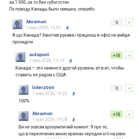
за 1 500, за то без «убогости».
По поводу Канады было смешно, спасибо
+
Abramon
0
1 мая 2026, 12:41
#
А що Канада? Закотив рукава і працюєш в офісі не вийде
просидіти
+
autopost
+15
1 мая 2026, 13:19
#
Канада — это немного другой уровень зп в ит, чтобы
ставить ее рядом с США.
+
lider2000
0
1 мая 2026, 16:24
#
100%
+
Abramon
+15
1 мая 2026, 19:28
#
Ви не зовсім зрозуміли мій комент. Я про те,
що в перелічених мною країнах середня з/п на рівні