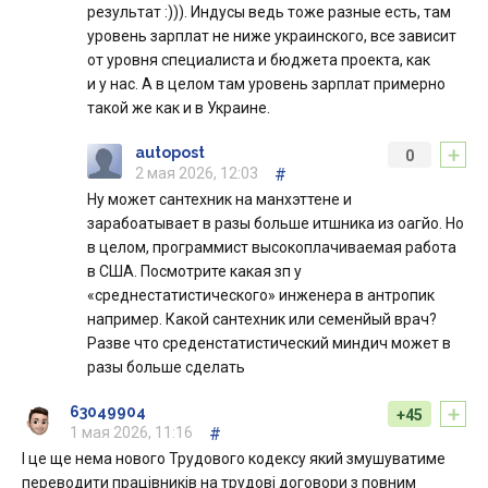
результат :))). Индусы ведь тоже разные есть, там
уровень зарплат не ниже украинского, все зависит
от уровня специалиста и бюджета проекта, как
и у нас. А в целом там уровень зарплат примерно
такой же как и в Украине.
+
autopost
0
2 мая 2026, 12:03
#
Ну может сантехник на манхэттене и
зарабоатывает в разы больше итшника из оагйо. Но
в целом, программист высокоплачиваемая работа
в США. Посмотрите какая зп у
«среднестатистического» инженера в антропик
например. Какой сантехник или семенйый врач?
Разве что среденстатистический миндич может в
разы больше сделать
+
63049904
+45
1 мая 2026, 11:16
#
І це ще нема нового Трудового кодексу який змушуватиме
переводити працівників на трудові договори з повним