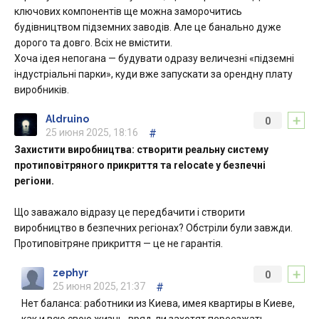
ключових компонентів ще можна заморочитись
будівництвом підземних заводів. Але це банально дуже
дорого та довго. Всіх не вмістити.
Хоча ідея непогана — будувати одразу величезні «підземні
індустріальні парки», куди вже запускати за орендну плату
виробників.
+
Aldruino
0
25 июня 2025, 18:16
#
Захистити виробництва: створити реальну систему
протиповітряного прикриття та relocate у безпечні
регіони.
Що заважало відразу це передбачити і створити
виробництво в безпечних регіонах? Обстріли були завжди.
Протиповітряне прикриття — це не гарантія.
+
zephyr
0
25 июня 2025, 21:37
#
Нет баланса: работники из Киева, имея квартиры в Киеве,