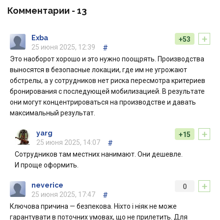
Комментарии -
13
+
Exba
+53
25 июня 2025, 12:39
#
Это наоборот хорошо и это нужно поощрять. Производства
выносятся в безопасные локации, где им не угрожают
обстрелы, а у сотрудников нет риска пересмотра критериев
бронирования с последующей мобилизацией. В результате
они могут концентрироваться на производстве и давать
максимальный результат.
+
yarg
+15
25 июня 2025, 14:07
#
Сотрудников там местних нанимают. Они дешевле.
И проще оформить.
+
neverice
0
25 июня 2025, 17:47
#
Ключова причина — безпекова. Ніхто і ніяк не може
гарантувати в поточних умовах, що не прилетить. Для