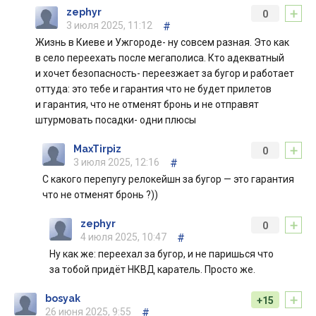
+
zephyr
0
3 июля 2025, 11:12
#
Жизнь в Киеве и Ужгороде- ну совсем разная. Это как
в село переехать после мегаполиса. Кто адекватный
и хочет безопасность- переезжает за бугор и работает
оттуда: это тебе и гарантия что не будет прилетов
и гарантия, что не отменят бронь и не отправят
штурмовать посадки- одни плюсы
+
MaxTirpiz
0
3 июля 2025, 12:16
#
С какого перепугу релокейшн за бугор — это гарантия
что не отменят бронь ?))
+
zephyr
0
4 июля 2025, 10:47
#
Ну как же: переехал за бугор, и не паришься что
за тобой придёт НКВД каратель. Просто же.
+
bosyak
+15
26 июня 2025, 9:55
#