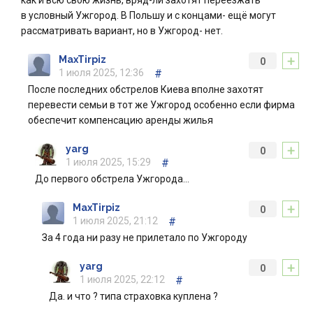
как и всю свою жизнь, вряд-ли захотят переезжать
в условный Ужгород. В Польшу и с концами- ещё могут
рассматривать вариант, но в Ужгород- нет.
+
MaxTirpiz
0
1 июля 2025, 12:36
#
После последних обстрелов Киева вполне захотят
перевести семьи в тот же Ужгород особенно если фирма
обеспечит компенсацию аренды жилья
+
yarg
0
1 июля 2025, 15:29
#
До первого обстрела Ужгорода…
+
MaxTirpiz
0
1 июля 2025, 21:12
#
За 4 года ни разу не прилетало по Ужгороду
+
yarg
0
1 июля 2025, 22:12
#
Да. и что ? типа страховка куплена ?