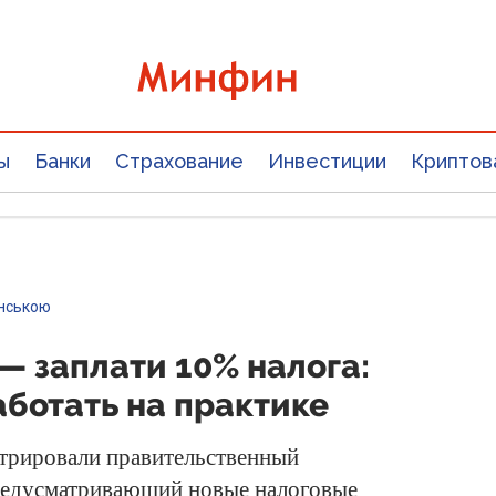
ы
Банки
Страхование
Инвестиции
Криптов
їнською
— заплати 10% налога:
аботать на практике
стрировали правительственный
редусматривающий новые налоговые