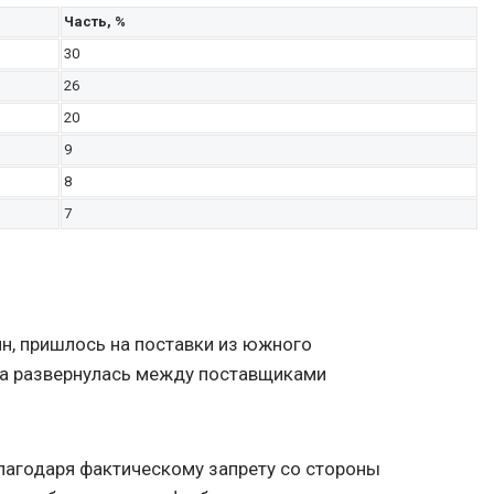
Часть, %
30
26
20
9
8
7
нн, пришлось на поставки из южного
ба развернулась между поставщиками
лагодаря фактическому запрету со стороны