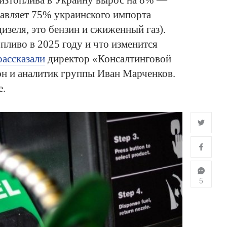
изтоплива в Украину вырос на 8% —
ставляет 75% украинского импорта
изеля, это бензин и сжиженный газ).
опливо в 2025 году и что изменится
рассказали
директор «Консалтинговой
н и аналитик группы Иван Марченков.
е.
5