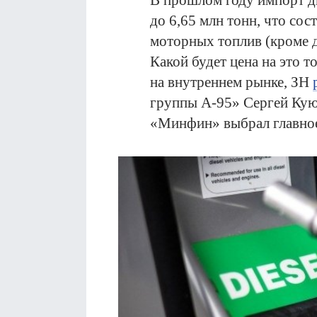
В прошлом году импорт д
до 6,65 млн тонн, что со
моторных топлив (кроме д
Какой будет цена на это т
на внутреннем рынке, ЗН
группы А-95» Сергей Кую
«Минфин» выбрал главно