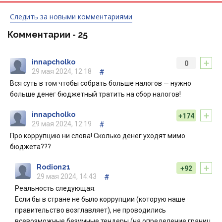
Следить за новыми комментариями
Комментарии -
25
+
innapcholko
0
29 мая 2024, 12:18
#
Вся суть в том чтобы собрать больше налогов — нужно
больше денег бюджетный тратить на сбор налогов!
+
innapcholko
+174
29 мая 2024, 12:19
#
Про коррупцию ни слова! Сколько денег уходят мимо
бюджета???
+
Rodion21
+92
29 мая 2024, 14:43
#
Реальность следующая:
Если бы в стране не было коррупции (которую наше
правительство возглавляет), не проводились
всевозможные безумные тендеры (на определение границ