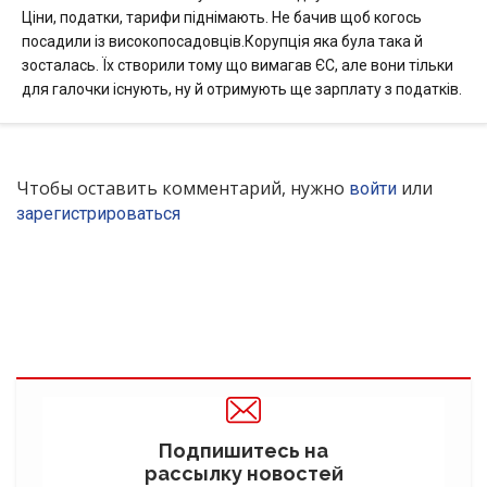
Ціни, податки, тарифи піднімають. Не бачив щоб когось
посадили із високопосадовців.Корупція яка була така й
зосталась. Їх створили тому що вимагав ЄС, але вони тільки
для галочки існують, ну й отримують ще зарплату з податків.
Чтобы оставить комментарий, нужно
или
войти
зарегистрироваться
Подпишитесь на
рассылку новостей