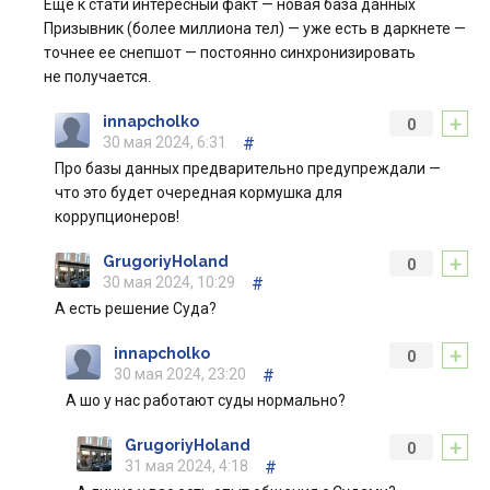
Еще к стати интересный факт — новая база данных
Призывник (более миллиона тел) — уже есть в даркнете —
точнее ее снепшот — постоянно синхронизировать
не получается.
+
innapcholko
0
30 мая 2024, 6:31
#
Про базы данных предварительно предупреждали —
что это будет очередная кормушка для
коррупционеров!
+
GrugoriyHoland
0
30 мая 2024, 10:29
#
А есть решение Суда?
+
innapcholko
0
30 мая 2024, 23:20
#
А шо у нас работают суды нормально?
+
GrugoriyHoland
0
31 мая 2024, 4:18
#