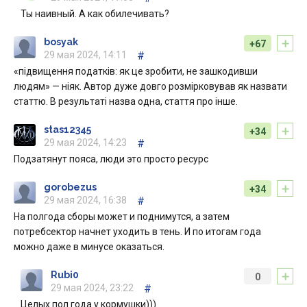
Ты наивный. А как обилечивать?
+
bosyak
+67
29 мая 2024, 14:11
#
«підвищення податків: як це зробити, не зашкодивши
людям» — ніяк. Автор дуже довго розмірковував як назвати
статтю. В результаті назва одна, стаття про інше.
+
stas12345
+34
29 мая 2024, 14:23
#
Подзатянут пояса, люди это просто ресурс
+
gorobezus
+34
29 мая 2024, 16:38
#
На полгода сборы может и поднимутся, а затем
потребсектор начнет уходить в тень. И по итогам года
можно даже в минусе оказаться.
+
Rubi0
0
29 мая 2024, 23:22
#
Целых пол года у кормушки)))