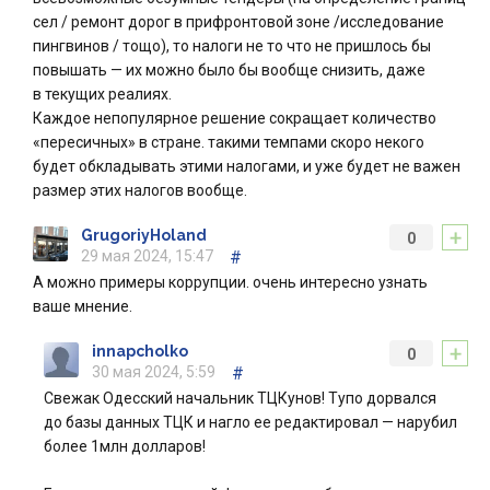
сел / ремонт дорог в прифронтовой зоне /исследование
пингвинов / тощо), то налоги не то что не пришлось бы
повышать — их можно было бы вообще снизить, даже
в текущих реалиях.
Каждое непопулярное решение сокращает количество
«пересичных» в стране. такими темпами скоро некого
будет обкладывать этими налогами, и уже будет не важен
размер этих налогов вообще.
+
GrugoriyHoland
0
29 мая 2024, 15:47
#
А можно примеры коррупции. очень интересно узнать
ваше мнение.
+
innapcholko
0
30 мая 2024, 5:59
#
Свежак Одесский начальник ТЦКунов! Тупо дорвался
до базы данных ТЦК и нагло ее редактировал — нарубил
более 1млн долларов!