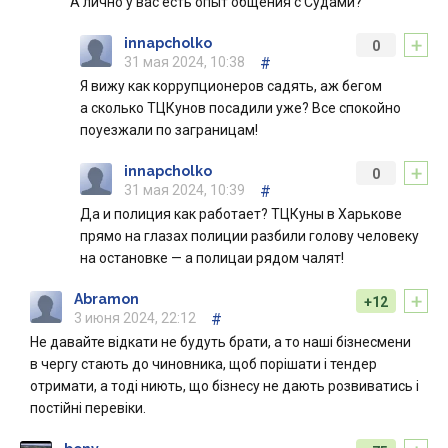
А лично у вас есть опыт общения с Судами?
+
innapcholko
0
31 мая 2024, 10:38
#
Я вижу как коррупционеров садять, аж бегом
а сколько ТЦКунов посадили уже? Все спокойно
поуезжали по заграницам!
+
innapcholko
0
31 мая 2024, 10:39
#
Да и полиция как работает? ТЦКуны в Харькове
прямо на глазах полиции разбили голову человеку
на остановке — а полицаи рядом чалят!
+
Abramon
+12
3 июня 2024, 22:12
#
Не давайте відкати не будуть брати, а то наші бізнесмени
в чергу стають до чиновника, щоб порішати і тендер
отримати, а тоді ниють, що бізнесу не дають розвиватись і
постійні перевіки.