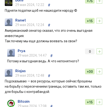
+
bonv
+75
29 мая 2024, 12:22
#
Підняти податки щоб не нашкодити народу ©
+
Ranet
+15
29 мая 2024, 12:24
#
Американский сенатор сказал, что это очень выгодная
инвестиция.
Так почему мы еще должны воевать за свои?
+
Prya
0
29 мая 2024, 14:47
#
Потому и выгодная ведь. А что непонятного?
+
Riojas
+30
29 мая 2024, 12:48
#
Подсказываю — все ресурсы, которые сейчас брошены
на борьбу с пересечением границы, оставить там же, только
для борьбы с контрабандой.
+
Bitcoin
+15
29 мая 2024, 17:08
#