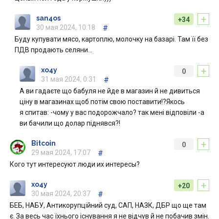
+
san4os
+34
30 мая 2024, 10:18
#
Буду купувати мясо, картоплю, молочку на базарі. Там її без
ПДВ продають селяни…
+
xo4y
0
31 мая 2024, 0:31
#
А ви гадаєте що бабуля не йде в магазин й не дивиться
ціну в магазинах щоб потім свою поставити!?Якось
я спитав: -чому у вас подорожчало? так мені відповіли -а
ви бачили що долар піднявся?!
+
Bitcoin
0
29 мая 2024, 17:07
#
Кого тут интересуют люди их интересы?
+
xo4y
+20
30 мая 2024, 20:37
#
БЕБ, НАБУ, Антикорупційний суд, САП, НАЗК, ДБР що ще там
є. За весь час їхнього існування я не відчув й не побачив змін.