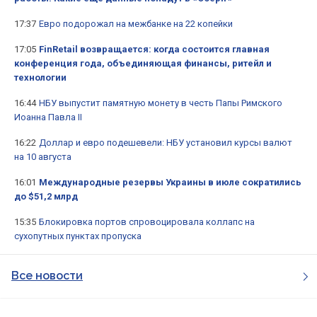
17:37
Евро подорожал на межбанке на 22 копейки
17:05
FinRetail возвращается: когда состоится главная
конференция года, объединяющая финансы, ритейл и
технологии
16:44
НБУ выпустит памятную монету в честь Папы Римского
Иоанна Павла II
16:22
Доллар и евро подешевели: НБУ установил курсы валют
на 10 августа
16:01
Международные резервы Украины в июле сократились
до $51,2 млрд
15:35
Блокировка портов спровоцировала коллапс на
сухопутных пунктах пропуска
Все новости