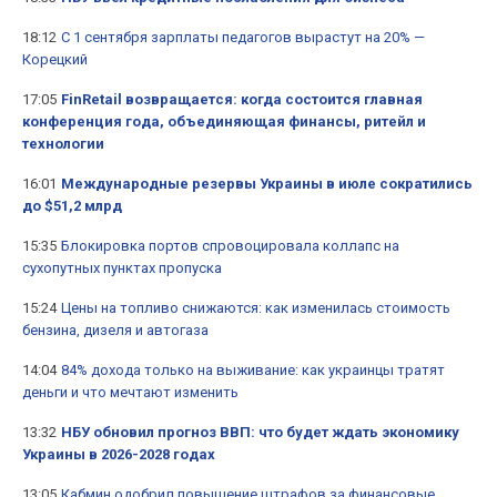
18:12
С 1 сентября зарплаты педагогов вырастут на 20% —
Корецкий
17:05
FinRetail возвращается: когда состоится главная
конференция года, объединяющая финансы, ритейл и
технологии
16:01
Международные резервы Украины в июле сократились
до $51,2 млрд
15:35
Блокировка портов спровоцировала коллапс на
сухопутных пунктах пропуска
15:24
Цены на топливо снижаются: как изменилась стоимость
бензина, дизеля и автогаза
14:04
84% дохода только на выживание: как украинцы тратят
деньги и что мечтают изменить
13:32
НБУ обновил прогноз ВВП: что будет ждать экономику
Украины в 2026-2028 годах
13:05
Кабмин одобрил повышение штрафов за финансовые