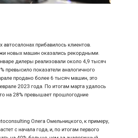
ых автосалонах прибавилось клиентов.
дажи новых машин оказались рекордными.
январе дилеры реализовали около 4,9 тысяч
7% превысило показатели аналогичного
врале продано более 6 тысяч машин, это
еврале 2023 года. По итогам марта удалось
 что на 28% превышает прошлогодние
oconsulting Олега Омельницкого, к примеру,
стет с начала года, и, по итогам первого
дать на 40% больше, чем за аналогичный