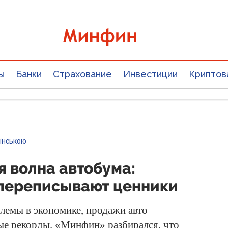
ы
Банки
Страхование
Инвестиции
Криптов
аїнською
я волна автобума:
переписывают ценники
лемы в экономике, продажи авто
ые рекорды. «Минфин» разбирался, что