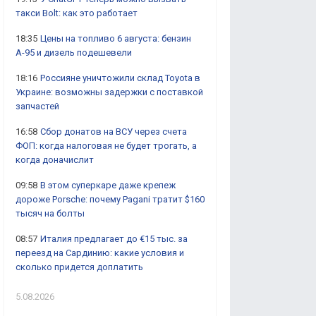
такси Bolt: как это работает
18:35
Цены на топливо 6 августа: бензин
А-95 и дизель подешевели
18:16
Россияне уничтожили склад Toyota в
Украине: возможны задержки с поставкой
запчастей
16:58
Сбор донатов на ВСУ через счета
ФОП: когда налоговая не будет трогать, а
когда доначислит
09:58
В этом суперкаре даже крепеж
дороже Porsche: почему Pagani тратит $160
тысяч на болты
08:57
Италия предлагает до €15 тыс. за
переезд на Сардинию: какие условия и
сколько придется доплатить
5.08.2026