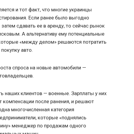
яется и тот факт, что многие украинцы
стирования. Если ранее было выгодно
 затем сдавать ее в аренду, то сейчас рынок
сковым. А альтернативу ему потенциальные
екоторые «между делом» решаются потратить
 покупку авто.
оста спроса на новые автомобили —
втовладельцев.
ть наших клиентов — военные. Зарплаты у них
 компенсации после ранения, и решают
 одна многочисленная категория
редприниматели, которые «поднялись
фину» менеджер по продажам одного
емиальных машин.