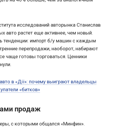
ститута исследований авторынка Станислав
х авто растет еще активнее, чем новый.
ь тенденции: импорт б/у машин с каждым
утренние перепродажи, наоборот, набирают
е чаще готовы торговаться. Ценники
нули.
авто в «Дії»: почему выиграют владельцы
купатели «битков»
дами продаж
леры, с которыми общался «Минфин».