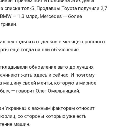
ривен. Причем почти половина этих денег
з списка топ-5. Продавцы Toyota получили 2,7
 BMW — 1,3 млрд, Mercedes — более
 гривен.
вал рекорды и в отдельные месяцы прошлого
ерты еще тогда нашли объяснение.
откладывали обновление авто до лучших
 начинают жить здесь и сейчас. И поэтому
а машину своей мечты, которую в мирное
 бы», — говорит Олег Омельницкий.
ан Украина» к важным факторам относит
юрлиц, со стороны которых уже есть
тение машин.