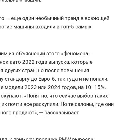
вто — еще один необычный тренд в воюющей
рогие машины входили в топ-5 самых
ним из объяснений этого «феномена»
нок авто 2022 года выпуска, которые
я других стран, но после повышения
му стандарту до
Евро
-6, так туда и не попали.
е модели 2023 или 2024 годов, на 10−15%,
окупают. «Понятно, что сейчас выбор таких
их почти все раскупили. Но те салоны, где они
много продают», — рассказывает
аля, к примеру, продажи BMW выросли,