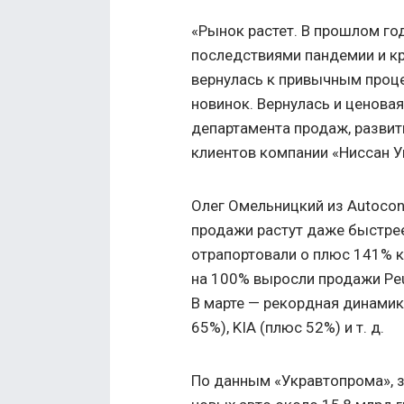
«Рынок растет. В прошлом го
последствиями пандемии и к
вернулась к привычным проце
новинок. Вернулась и ценова
департамента продаж, развит
клиентов компании «Ниссан 
Олег Омельницкий из Autocons
продажи растут даже быстрее 
отрапортовали о плюс 141% к
на 100% выросли продажи Peu
В марте — рекордная динамика
65%), KIA (плюс 52%)
и т. д.
По данным «Укравтопрома», з